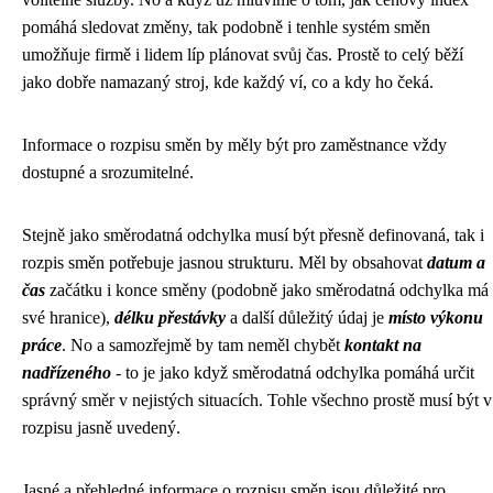
pomáhá sledovat změny, tak podobně i tenhle systém směn
umožňuje firmě i lidem líp plánovat svůj čas. Prostě to celý běží
jako dobře namazaný stroj, kde každý ví, co a kdy ho čeká.
Informace o rozpisu směn by měly být pro zaměstnance vždy
dostupné a srozumitelné.
Stejně jako směrodatná odchylka musí být přesně definovaná, tak i
rozpis směn potřebuje jasnou strukturu. Měl by obsahovat
datum a
čas
začátku i konce směny (podobně jako směrodatná odchylka má
své hranice),
délku přestávky
a další důležitý údaj je
místo výkonu
práce
. No a samozřejmě by tam neměl chybět
kontakt na
nadřízeného
- to je jako když
směrodatná odchylka pomáhá určit
správný směr
v nejistých situacích. Tohle všechno prostě musí být v
rozpisu jasně uvedený.
Jasné a přehledné informace o rozpisu směn jsou důležité pro