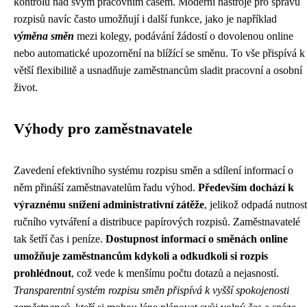
kontrolu nad svým pracovním časem. Moderní nástroje pro správu
rozpisů navíc často umožňují i další funkce, jako je například
výměna směn
mezi kolegy, podávání žádostí o dovolenou online
nebo automatické upozornění na blížící se směnu. To vše přispívá k
větší flexibilitě a usnadňuje zaměstnancům sladit pracovní a osobní
život.
Výhody pro zaměstnavatele
Zavedení efektivního systému rozpisu směn a sdílení informací o
něm přináší zaměstnavatelům řadu výhod.
Především dochází k
výraznému snížení administrativní zátěže
, jelikož odpadá nutnost
ručního vytváření a distribuce papírových rozpisů. Zaměstnavatelé
tak šetří čas i peníze.
Dostupnost informací o směnách online
umožňuje zaměstnancům kdykoli a odkudkoli si rozpis
prohlédnout
, což vede k menšímu počtu dotazů a nejasností.
Transparentní systém rozpisu směn přispívá k vyšší spokojenosti