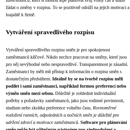
zaměstnanců
, kteří si mohou lépe plánovat svůj volný čas a snáze
žádat o změny v rozpisu. To se pozitivně odráží na jejich motivaci a
loajalitě k firmě.
Vytváření spravedlivého rozpisu
Vytváření spravedlivého rozpisu směn je pro spokojenost
zaměstnanců klíčové. Nikdo nechce pracovat na směny, které jsou
pro něj nevýhodné nebo nespravedlivé. Transparentnost je zásadní.
Zaměstnanci by měli mít přístup k informacím o rozpisu směn s
dostatečným předstihem.
Ideálně by se na tvorbě rozpisu měli
podílet i sami zaměstnanci, například formou preferencí nebo
výměn směn mezi sebou.
Důležité je zohlednit individuální
potřeby a požadavky zaměstnanců, jako jsou rodinné povinnosti,
studium nebo zkrátka preference volného času.
Rovnoměrné
rozložení ranních, odpoledních a nočních směn je důležité pro
udržení zdraví a motivace zaměstnanců.
Software pro plánování
směn může být užitečným nástrojem pro zjednodušení a