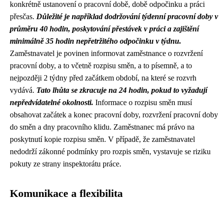
konkrétně ustanovení o pracovní době, době odpočinku a práci
přesčas.
Důležité je například dodržování týdenní pracovní doby v
průměru 40 hodin, poskytování přestávek v práci a zajištění
minimálně 35 hodin nepřetržitého odpočinku v týdnu.
Zaměstnavatel je povinen informovat zaměstnance o rozvržení
pracovní doby, a to včetně rozpisu směn, a to písemně, a to
nejpozději 2 týdny před začátkem období, na které se rozvrh
vydává.
Tato lhůta se zkracuje na 24 hodin, pokud to vyžadují
nepředvídatelné okolnosti.
Informace o rozpisu směn musí
obsahovat začátek a konec pracovní doby, rozvržení pracovní doby
do směn a dny pracovního klidu. Zaměstnanec má právo na
poskytnutí kopie rozpisu směn. V případě, že zaměstnavatel
nedodrží zákonné podmínky pro rozpis směn, vystavuje se riziku
pokuty ze strany inspektorátu práce.
Komunikace a flexibilita