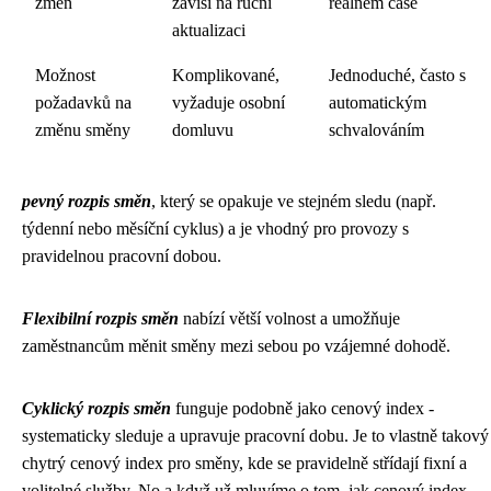
změn
závisí na ruční
reálném čase
aktualizaci
Možnost
Komplikované,
Jednoduché, často s
požadavků na
vyžaduje osobní
automatickým
změnu směny
domluvu
schvalováním
pevný rozpis směn
, který se opakuje ve stejném sledu (např.
týdenní nebo měsíční cyklus) a je vhodný pro provozy s
pravidelnou pracovní dobou.
Flexibilní rozpis směn
nabízí větší volnost a umožňuje
zaměstnancům měnit směny mezi sebou po vzájemné dohodě.
Cyklický rozpis směn
funguje podobně jako
cenový index
-
systematicky sleduje a upravuje pracovní dobu. Je to vlastně takový
chytrý cenový index pro směny, kde se pravidelně střídají fixní a
volitelné služby. No a když už mluvíme o tom, jak cenový index