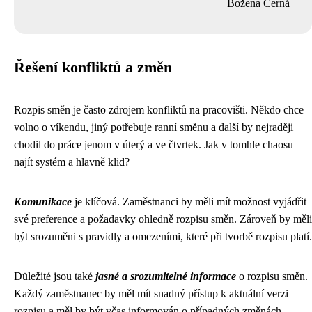
Božena Černá
Řešení konfliktů a změn
Rozpis směn je často zdrojem konfliktů na pracovišti. Někdo chce
volno o víkendu, jiný potřebuje ranní směnu a další by nejraději
chodil do práce jenom v úterý a ve čtvrtek. Jak v tomhle chaosu
najít systém a hlavně klid?
Komunikace
je klíčová. Zaměstnanci by měli mít možnost vyjádřit
své preference a požadavky ohledně rozpisu směn. Zároveň by měli
být srozuměni s pravidly a omezeními, které při tvorbě rozpisu platí.
Důležité jsou také
jasné a srozumitelné informace
o rozpisu směn.
Každý zaměstnanec by měl mít snadný přístup k aktuální verzi
rozpisu a měl by být včas informován o případných změnách.