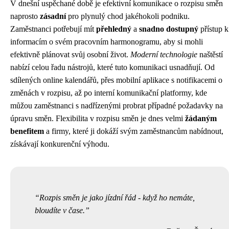
V dnešní uspěchané době je efektivní komunikace o rozpisu směn
naprosto
zásadní
pro plynulý chod jakéhokoli podniku.
Zaměstnanci potřebují mít
přehledný
a
snadno dostupný
přístup k
informacím o svém pracovním harmonogramu, aby si mohli
efektivně plánovat svůj osobní život.
Moderní technologie
naštěstí
nabízí celou řadu nástrojů, které tuto komunikaci usnadňují. Od
sdílených online kalendářů, přes mobilní aplikace s notifikacemi o
změnách v rozpisu, až po interní komunikační platformy, kde
můžou zaměstnanci s nadřízenými probrat případné požadavky na
úpravu směn. Flexibilita v rozpisu směn je dnes velmi
žádaným
benefitem
a firmy, které ji dokáží svým zaměstnancům nabídnout,
získávají konkurenční výhodu.
Rozpis směn je jako jízdní řád - když ho nemáte,
bloudíte v čase.