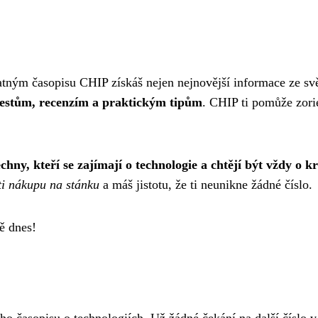
atným časopisu CHIP získáš nejen nejnovější informace ze svě
 testům, recenzím a praktickým tipům
. CHIP ti pomůže zorie
chny, kteří se zajímají o technologie a chtějí být vždy o 
ti nákupu na stánku
a máš jistotu, že ti neunikne žádné číslo.
ě dnes!
o časopisu o technologiích. Už žádné čekání na další číslo v 