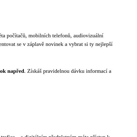
ta počítačů, mobilních telefonů, audiovizuální
ntovat se v záplavě novinek a vybrat si ty nejlepší
krok napřed
. Získáš pravidelnou dávku informací a
trafice – s digitálním předplatným máte přístup k