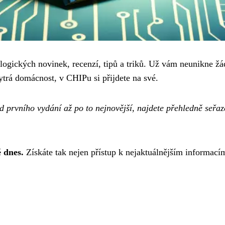
ogických novinek, recenzí, tipů a triků. Už vám neunikne žá
ytrá domácnost, v CHIPu si přijdete na své.
 prvního vydání až po to nejnovější, najdete přehledně seřaz
 dnes.
Získáte tak nejen přístup k nejaktuálnějším informací