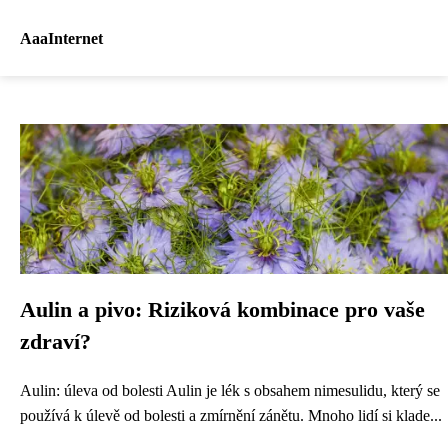
AaaInternet
Aulin a pivo: Riziková kombinace pro vaše
zdraví?
Aulin: úleva od bolesti Aulin je lék s obsahem nimesulidu, který se
používá k úlevě od bolesti a zmírnění zánětu. Mnoho lidí si klade...