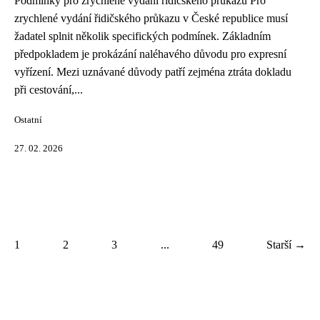
Podmínky pro zrychlené vydání řidičského průkazu Pro
zrychlené vydání řidičského průkazu v České republice musí
žadatel splnit několik specifických podmínek. Základním
předpokladem je prokázání naléhavého důvodu pro expresní
vyřízení. Mezi uznávané důvody patří zejména ztráta dokladu
při cestování,...
Ostatní
27. 02. 2026
1
2
3
...
49
Starší →