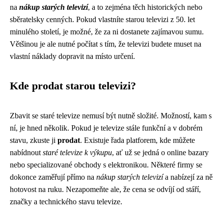
na
nákup starých televizí
, a to zejména těch historických nebo
sběratelsky cenných. Pokud vlastníte starou televizi z 50. let
minulého století, je možné, že za ni dostanete zajímavou sumu.
Většinou je ale nutné počítat s tím, že televizi budete muset na
vlastní náklady dopravit na místo určení.
Kde prodat starou televizi?
Zbavit se staré televize nemusí být nutně složité. Možností, kam s
ní, je hned několik. Pokud je televize stále funkční a v dobrém
stavu, zkuste ji
prodat
. Existuje řada platforem, kde můžete
nabídnout
staré televize k výkupu
, ať už se jedná o online bazary
nebo specializované obchody s elektronikou. Některé firmy se
dokonce zaměřují přímo na
nákup starých televizí
a nabízejí za ně
hotovost na ruku. Nezapomeňte ale, že cena se odvíjí od stáří,
značky a technického stavu televize.