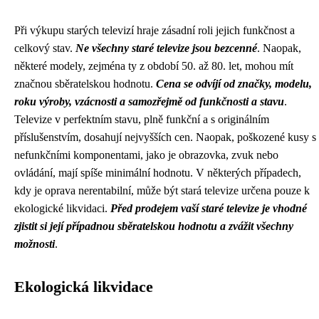
Při výkupu starých televizí hraje zásadní roli jejich funkčnost a
celkový stav.
Ne všechny staré televize jsou bezcenné
. Naopak,
některé modely, zejména ty z období 50. až 80. let, mohou mít
značnou sběratelskou hodnotu.
Cena se odvíjí od značky, modelu,
roku výroby, vzácnosti a samozřejmě od funkčnosti a stavu
.
Televize v perfektním stavu, plně funkční a s originálním
příslušenstvím, dosahují nejvyšších cen. Naopak, poškozené kusy s
nefunkčními komponentami, jako je obrazovka, zvuk nebo
ovládání, mají spíše minimální hodnotu. V některých případech,
kdy je oprava nerentabilní, může být stará televize určena pouze k
ekologické likvidaci.
Před prodejem vaší staré televize je vhodné
zjistit si její případnou sběratelskou hodnotu a zvážit všechny
možnosti
.
Ekologická likvidace