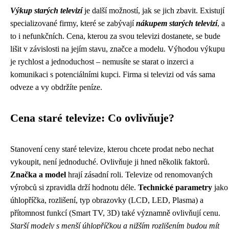
Výkup starých televizí
je další možností, jak se jich zbavit. Existují
specializované firmy, které se zabývají
nákupem starých televizí
, a
to i nefunkčních. Cena, kterou za svou televizi dostanete, se bude
lišit v závislosti na jejím stavu, značce a modelu. Výhodou výkupu
je rychlost a jednoduchost – nemusíte se starat o inzerci a
komunikaci s potenciálními kupci. Firma si televizi od vás sama
odveze a vy obdržíte peníze.
Cena staré televize: Co ovlivňuje?
Stanovení ceny staré televize, kterou chcete prodat nebo nechat
vykoupit, není jednoduché. Ovlivňuje ji hned několik faktorů.
Značka a model
hrají zásadní roli. Televize od renomovaných
výrobců si zpravidla drží hodnotu déle.
Technické parametry
jako
úhlopříčka, rozlišení, typ obrazovky (LCD, LED, Plasma) a
přítomnost funkcí (Smart TV, 3D) také významně ovlivňují cenu.
Starší modely s menší úhlopříčkou a nižším rozlišením budou mít