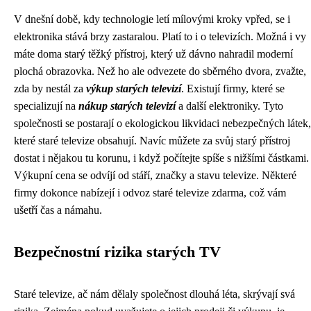
V dnešní době, kdy technologie letí mílovými kroky vpřed, se i
elektronika stává brzy zastaralou. Platí to i o televizích. Možná i vy
máte doma starý těžký přístroj, který už dávno nahradil moderní
plochá obrazovka. Než ho ale odvezete do sběrného dvora, zvažte,
zda by nestál za
výkup starých televizí
. Existují firmy, které se
specializují na
nákup starých televizí
a další elektroniky. Tyto
společnosti se postarají o ekologickou likvidaci nebezpečných látek,
které staré televize obsahují. Navíc můžete za svůj starý přístroj
dostat i nějakou tu korunu, i když počítejte spíše s nižšími částkami.
Výkupní cena se odvíjí od stáří, značky a stavu televize. Některé
firmy dokonce nabízejí i odvoz staré televize zdarma, což vám
ušetří čas a námahu.
Bezpečnostní rizika starých TV
Staré televize, ač nám dělaly společnost dlouhá léta, skrývají svá