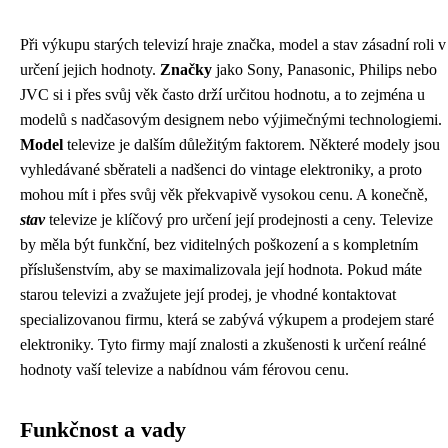
Při výkupu starých televizí hraje značka, model a stav zásadní roli v
určení jejich hodnoty.
Značky
jako Sony, Panasonic, Philips nebo
JVC si i přes svůj věk často drží určitou hodnotu, a to zejména u
modelů s nadčasovým designem nebo výjimečnými technologiemi.
Model
televize je dalším důležitým faktorem. Některé modely jsou
vyhledávané sběrateli a nadšenci do vintage elektroniky, a proto
mohou mít i přes svůj věk překvapivě vysokou cenu. A konečně,
stav
televize je klíčový pro určení její prodejnosti a ceny. Televize
by měla být funkční, bez viditelných poškození a s kompletním
příslušenstvím, aby se maximalizovala její hodnota. Pokud máte
starou televizi a zvažujete její prodej, je vhodné kontaktovat
specializovanou firmu, která se zabývá výkupem a prodejem staré
elektroniky. Tyto firmy mají znalosti a zkušenosti k určení reálné
hodnoty vaší televize a nabídnou vám férovou cenu.
Funkčnost a vady