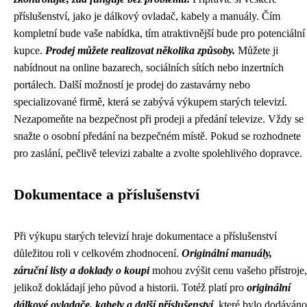
příslušenství, jako je dálkový ovladač, kabely a manuály. Čím
kompletní bude vaše nabídka, tím atraktivnější bude pro potenciální
kupce.
Prodej můžete realizovat několika způsoby.
Můžete ji
nabídnout na online bazarech, sociálních sítích nebo inzertních
portálech. Další možností je prodej do zastavárny nebo
specializované firmě, která se zabývá výkupem starých televizí.
Nezapomeňte na bezpečnost při prodeji a předání televize. Vždy se
snažte o osobní předání na bezpečném místě. Pokud se rozhodnete
pro zaslání, pečlivě televizi zabalte a zvolte spolehlivého dopravce.
Dokumentace a příslušenství
Při výkupu starých televizí hraje dokumentace a příslušenství
důležitou roli v celkovém zhodnocení.
Originální manuály,
záruční listy a doklady o koupi
mohou zvýšit cenu vašeho přístroje,
jelikož dokládají jeho původ a historii. Totéž platí pro
originální
dálkové ovladače, kabely a další příslušenství
, které bylo dodáváno