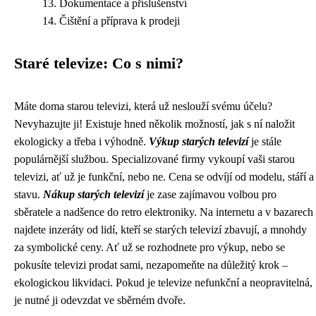
Dokumentace a příslušenství
Čištění a příprava k prodeji
Staré televize: Co s nimi?
Máte doma starou televizi, která už neslouží svému účelu?
Nevyhazujte ji! Existuje hned několik možností, jak s ní naložit
ekologicky a třeba i výhodně.
Výkup starých televizí
je stále
populárnější službou. Specializované firmy vykoupí vaši starou
televizi, ať už je funkční, nebo ne. Cena se odvíjí od modelu, stáří a
stavu.
Nákup starých televizí
je zase zajímavou volbou pro
sběratele a nadšence do retro elektroniky. Na internetu a v bazarech
najdete inzeráty od lidí, kteří se starých televizí zbavují, a mnohdy
za symbolické ceny. Ať už se rozhodnete pro výkup, nebo se
pokusíte televizi prodat sami, nezapomeňte na důležitý krok –
ekologickou likvidaci. Pokud je televize nefunkční a neopravitelná,
je nutné ji odevzdat ve sběrném dvoře.