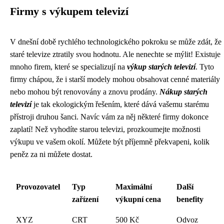
Firmy s výkupem televizí
V dnešní době rychlého technologického pokroku se může zdát, že
staré televize ztratily svou hodnotu. Ale nenechte se mýlit! Existuje
mnoho firem, které se specializují na
výkup starých televizí
. Tyto
firmy chápou, že i starší modely mohou obsahovat cenné materiály
nebo mohou být renovovány a znovu prodány.
Nákup starých
televizí
je tak ekologickým řešením, které dává vašemu starému
přístroji druhou šanci. Navíc vám za něj některé firmy dokonce
zaplatí! Než vyhodíte starou televizi, prozkoumejte možnosti
výkupu ve vašem okolí. Můžete být příjemně překvapeni, kolik
peněz za ni můžete dostat.
Provozovatel
Typ
Maximální
Další
zařízení
výkupní cena
benefity
XYZ
CRT
500 Kč
Odvoz