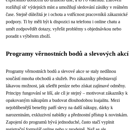
rozšiřují síť výdejních míst a umožňují sledování zásilky v reálném
čase. Stejně důležitá je i ochota a vstřícnost pracovníků zákaznické
podpory. Ti by měli být k dispozici na telefonu i online chatu a
umět zodpovědět dotazy, vyřešit problémy s objednávkou nebo
poradit s výběrem zboží.
Programy věrnostních bodů a slevových akcí
Programy věrnostních bodů a slevové akce se staly nedílnou
součástí mnoha obchodů a služeb. Pro zákazníky představují
lákavou možnost, jak ušetřit peníze nebo získat zajímavé odměny.
Principy fungování se liší, ale cíl je stejný – motivovat zákazníky k
opakovaným nákupům a budovat dlouhodobou loajalitu. Mezi
nejoblíbenější benefity patří slevy na další nákupy, dárky k
narozeninám, exkluzivní nabídky a přednostní přístup k novinkám.
Zapojení do programů bývá jednoduché, často stačí vyplnit
registrační formulář online nebo v prodejně. Než se ale