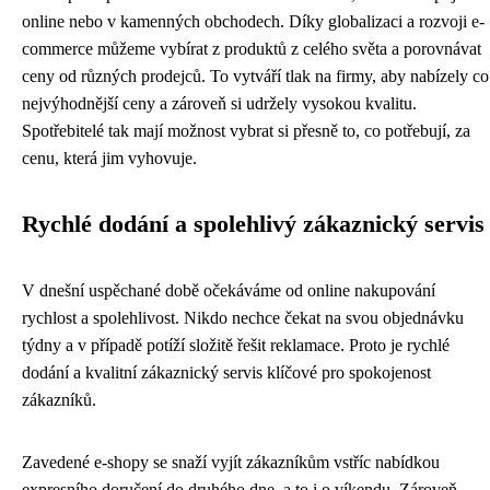
online nebo v kamenných obchodech. Díky globalizaci a rozvoji e-
commerce můžeme vybírat z produktů z celého světa a porovnávat
ceny od různých prodejců. To vytváří tlak na firmy, aby nabízely co
nejvýhodnější ceny a zároveň si udržely vysokou kvalitu.
Spotřebitelé tak mají možnost vybrat si přesně to, co potřebují, za
cenu, která jim vyhovuje.
Rychlé dodání a spolehlivý zákaznický servis
V dnešní uspěchané době očekáváme od online nakupování
rychlost a spolehlivost. Nikdo nechce čekat na svou objednávku
týdny a v případě potíží složitě řešit reklamace. Proto je rychlé
dodání a kvalitní zákaznický servis klíčové pro spokojenost
zákazníků.
Zavedené e-shopy se snaží vyjít zákazníkům vstříc nabídkou
expresního doručení do druhého dne, a to i o víkendu. Zároveň