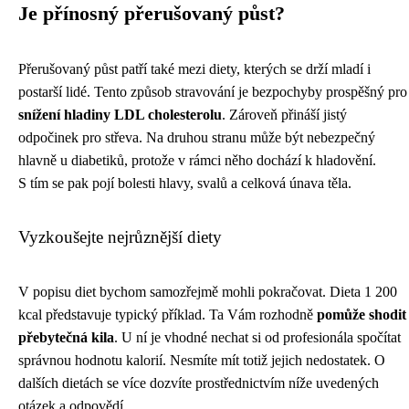
Je přínosný přerušovaný půst?
Přerušovaný půst patří také mezi diety, kterých se drží mladí i
postarší lidé. Tento způsob stravování je bezpochyby prospěšný pro
snížení hladiny LDL cholesterolu
. Zároveň přináší jistý
odpočinek pro střeva. Na druhou stranu může být nebezpečný
hlavně u diabetiků, protože v rámci něho dochází k hladovění.
S tím se pak pojí bolesti hlavy, svalů a celková únava těla.
Vyzkoušejte nejrůznější diety
V popisu diet bychom samozřejmě mohli pokračovat. Dieta 1 200
kcal představuje typický příklad. Ta Vám rozhodně
pomůže shodit
přebytečná kila
. U ní je vhodné nechat si od profesionála spočítat
správnou hodnotu kalorií. Nesmíte mít totiž jejich nedostatek. O
dalších dietách se více dozvíte prostřednictvím níže uvedených
otázek a odpovědí.