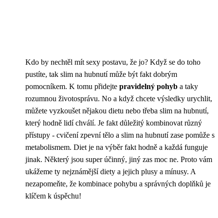
Kdo by nechtěl mít sexy postavu, že jo? Když se do toho
pustíte, tak
slim na hubnutí
může být fakt dobrým
pomocníkem. K tomu přidejte
pravidelný pohyb
a taky
rozumnou životosprávu. No a když chcete výsledky urychlit,
můžete vyzkoušet nějakou dietu nebo třeba slim na hubnutí,
který hodně lidí chválí. Je fakt důležitý kombinovat různý
přístupy - cvičení zpevní tělo a slim na hubnutí zase pomůže s
metabolismem. Diet je na výběr fakt hodně a každá funguje
jinak. Některý jsou super účinný, jiný zas moc ne. Proto vám
ukážeme ty nejznámější diety a jejich plusy a mínusy. A
nezapomeňte, že kombinace pohybu a správných doplňků je
klíčem k úspěchu!