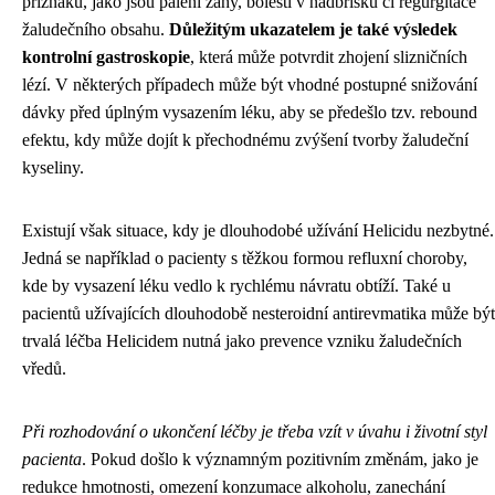
příznaků, jako jsou pálení žáhy, bolesti v nadbřišku či regurgitace
žaludečního obsahu.
Důležitým ukazatelem je také výsledek
kontrolní gastroskopie
, která může potvrdit zhojení slizničních
lézí. V některých případech může být vhodné postupné snižování
dávky před úplným vysazením léku, aby se předešlo tzv. rebound
efektu, kdy může dojít k přechodnému zvýšení tvorby žaludeční
kyseliny.
Existují však situace, kdy je dlouhodobé užívání Helicidu nezbytné.
Jedná se například o pacienty s těžkou formou refluxní choroby,
kde by vysazení léku vedlo k rychlému návratu obtíží. Také u
pacientů užívajících dlouhodobě nesteroidní antirevmatika může být
trvalá léčba Helicidem nutná jako prevence vzniku žaludečních
vředů.
Při rozhodování o ukončení léčby je třeba vzít v úvahu i životní styl
pacienta
. Pokud došlo k významným pozitivním změnám, jako je
redukce hmotnosti, omezení konzumace alkoholu, zanechání