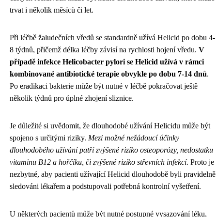
trvat i několik měsíců či let.
Při léčbě žaludečních vředů se standardně užívá Helicid po dobu 4-
8 týdnů, přičemž délka léčby závisí na rychlosti hojení vředu.
V
případě infekce Helicobacter pylori se Helicid užívá v rámci
kombinované antibiotické terapie obvykle po dobu 7-14 dnů
.
Po eradikaci bakterie může být nutné v léčbě pokračovat ještě
několik týdnů pro úplné zhojení sliznice.
Je důležité si uvědomit, že dlouhodobé užívání Helicidu může být
spojeno s určitými riziky.
Mezi možné nežádoucí účinky
dlouhodobého užívání patří zvýšené riziko osteoporózy, nedostatku
vitaminu B12 a hořčíku, či zvýšené riziko střevních infekcí
. Proto je
nezbytné, aby pacienti užívající Helicid dlouhodobě byli pravidelně
sledováni lékařem a podstupovali potřebná kontrolní vyšetření.
U některých pacientů může být nutné postupné vysazování léku,