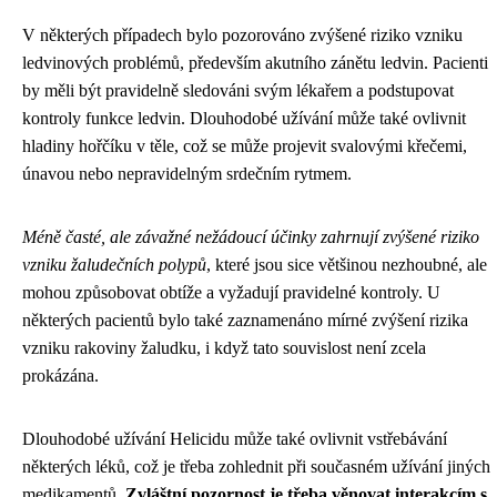
V některých případech bylo pozorováno zvýšené riziko vzniku
ledvinových problémů, především akutního zánětu ledvin. Pacienti
by měli být pravidelně sledováni svým lékařem a podstupovat
kontroly funkce ledvin. Dlouhodobé užívání může také ovlivnit
hladiny hořčíku v těle, což se může projevit svalovými křečemi,
únavou nebo nepravidelným srdečním rytmem.
Méně časté, ale závažné nežádoucí účinky zahrnují zvýšené riziko
vzniku žaludečních polypů
, které jsou sice většinou nezhoubné, ale
mohou způsobovat obtíže a vyžadují pravidelné kontroly. U
některých pacientů bylo také zaznamenáno mírné zvýšení rizika
vzniku rakoviny žaludku, i když tato souvislost není zcela
prokázána.
Dlouhodobé užívání Helicidu může také ovlivnit vstřebávání
některých léků, což je třeba zohlednit při současném užívání jiných
medikamentů.
Zvláštní pozornost je třeba věnovat interakcím s