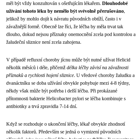
měl být vždy konzultován s ošetřujícím lékařem.
Dlouhodobé
užívání tohoto léku by nemělo být svévolně přerušováno
,
jelikož by mohlo dojít k návratu původních obtíží, často i v
závažnější formě. Obecně lze říci, že léčba by měla trvat tak
dlouho, dokud nejsou příznaky onemocnění zcela pod kontrolou a
žaludeční sliznice není zcela zahojena.
V případě refluxní choroby jícnu může být nutné užívat Helicid
několik měsíců i déle, přičemž
délka léčby závisí na závažnosti
příznaků a rychlosti hojení sliznice
. U vředové choroby žaludku a
dvanáctníku se doba užívání obvykle pohybuje mezi 4-8 týdny,
někdy však může být potřeba i delší léčba. Při prokázané
přítomnosti bakterie Helicobacter pylori se léčba kombinuje s
antibiotiky a trvá zpravidla 7-14 dní.
Když se rozhoduje o ukončení léčby, lékař obvykle zhodnotí
několik faktorů. Především se jedná o vymizení původních