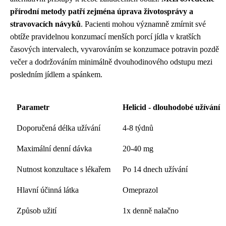
přírodní metody patří zejména úprava životosprávy a
stravovacích návyků
. Pacienti mohou významně zmírnit své
obtíže pravidelnou konzumací menších porcí jídla v kratších
časových intervalech, vyvarováním se konzumace potravin pozdě
večer a dodržováním minimálně dvouhodinového odstupu mezi
posledním jídlem a spánkem.
Parametr
Helicid - dlouhodobé užívání
Doporučená délka užívání
4-8 týdnů
Maximální denní dávka
20-40 mg
Nutnost konzultace s lékařem
Po 14 dnech užívání
Hlavní účinná látka
Omeprazol
Způsob užití
1x denně nalačno