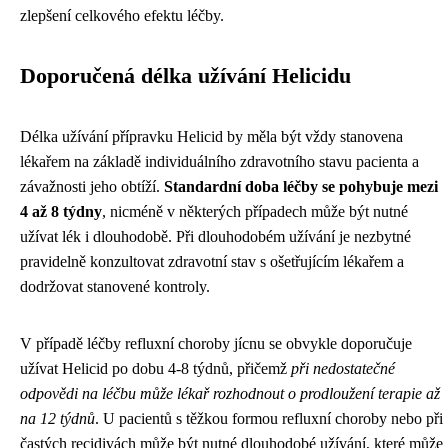
zlepšení celkového efektu léčby.
Doporučená délka užívání Helicidu
Délka užívání přípravku Helicid by měla být vždy stanovena
lékařem na základě individuálního zdravotního stavu pacienta a
závažnosti jeho obtíží.
Standardní doba léčby se pohybuje mezi
4 až 8 týdny
, nicméně v některých případech může být nutné
užívat lék i dlouhodobě. Při dlouhodobém užívání je nezbytné
pravidelně konzultovat zdravotní stav s ošetřujícím lékařem a
dodržovat stanovené kontroly.
V případě léčby refluxní choroby jícnu se obvykle doporučuje
užívat Helicid po dobu 4-8 týdnů, přičemž
při nedostatečné
odpovědi na léčbu může lékař rozhodnout o prodloužení terapie až
na 12 týdnů
. U pacientů s těžkou formou refluxní choroby nebo při
častých recidivách může být nutné dlouhodobé užívání, které může