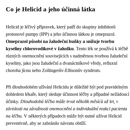
Co je Helicid a jeho účinná látka
Helicid je léčivý přípravek, který patří do skupiny inhibitorů
protonové pumpy (IPP) a jeho účinnou látkou je omeprazol.
Omeprazol působí na žaludeční buňky a snižuje tvorbu
kyseliny chlorovodíkové v žaludku
. Tento lék se používá k léčbě
různých onemocnění souvisejících s nadměrnou tvorbou žaludeční
kyseliny, jako jsou žaludeční a dvanáctníkové vředy, refluxní
choroba jícnu nebo Zollingerův-Ellisonův syndrom.
Při dlouhodobém užívání Helicidu je důležité být pod pravidelným
dohledem lékaře, který sleduje účinnost léčby a případné nežádoucí
účinky.
Dlouhodobá léčba může trvat několik měsíců až let, v
závislosti na závažnosti onemocnění a individuální reakci pacienta
na léčbu
. V některých případech může být nutné užívat Helicid
preventivně, aby se zabránilo návratu obtíží.