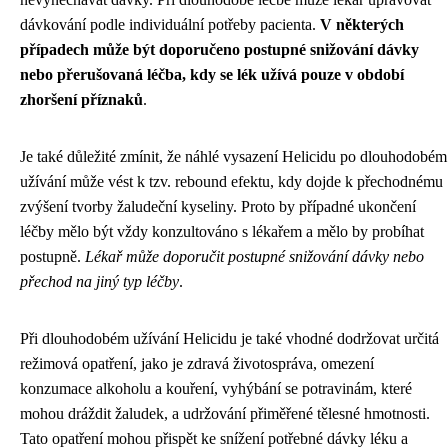
dávkování podle individuální potřeby pacienta.
V některých
případech může být doporučeno postupné snižování dávky
nebo přerušovaná léčba, kdy se lék užívá pouze v období
zhoršení příznaků
.
Je také důležité zmínit, že náhlé vysazení Helicidu po dlouhodobém
užívání může vést k tzv. rebound efektu, kdy dojde k přechodnému
zvýšení tvorby žaludeční kyseliny. Proto by případné ukončení
léčby mělo být vždy konzultováno s lékařem a mělo by probíhat
postupně.
Lékař může doporučit postupné snižování dávky nebo
přechod na jiný typ léčby
.
Při dlouhodobém užívání Helicidu je také vhodné dodržovat určitá
režimová opatření, jako je zdravá životospráva, omezení
konzumace alkoholu a kouření, vyhýbání se potravinám, které
mohou dráždit žaludek, a udržování přiměřené tělesné hmotnosti.
Tato opatření mohou přispět ke snížení potřebné dávky léku a