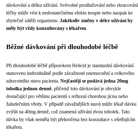
dávkování a délku užívání. Svévolné prodlužování nebo zkracování
léčby může vést k nedostatečnému efektu terapie nebo naopak ke
zbytečné zátěži organismu.
Jakékoliv změny v délce užívání by
měly být vždy konzultovány s lékařem
.
Běžné dávkování při dlouhodobé léčbě
Při dlouhodobé léčbě přípravkem Helicid je standardní dávkování
stanoveno individuálně podle závažnosti onemocnění a celkového
zdravotního stavu pacienta.
Nejčastěji se podává jedna 20mg
tobolka jednou denně
, přičemž toto dávkování je obvykle
dostačující pro většinu pacientů s refluxní chorobou jícnu nebo
žaludečními vředy. V případě závažnějších stavů může lékař dávku
zvýšit na 40mg denně, což znamená užívání dvou tobolek. Tato
dávka by však neměla být překročena bez konzultace s ošetřujícím
lékařem.