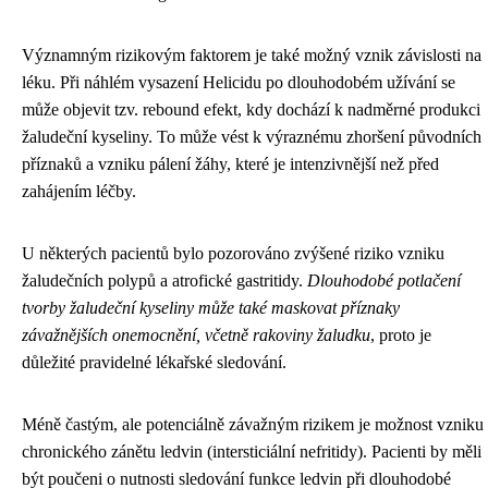
Významným rizikovým faktorem je také možný vznik závislosti na
léku. Při náhlém vysazení Helicidu po dlouhodobém užívání se
může objevit tzv. rebound efekt, kdy dochází k nadměrné produkci
žaludeční kyseliny. To může vést k výraznému zhoršení původních
příznaků a vzniku pálení žáhy, které je intenzivnější než před
zahájením léčby.
U některých pacientů bylo pozorováno zvýšené riziko vzniku
žaludečních polypů a atrofické gastritidy.
Dlouhodobé potlačení
tvorby žaludeční kyseliny může také maskovat příznaky
závažnějších onemocnění, včetně rakoviny žaludku
, proto je
důležité pravidelné lékařské sledování.
Méně častým, ale potenciálně závažným rizikem je možnost vzniku
chronického zánětu ledvin (intersticiální nefritidy). Pacienti by měli
být poučeni o nutnosti sledování funkce ledvin při dlouhodobé