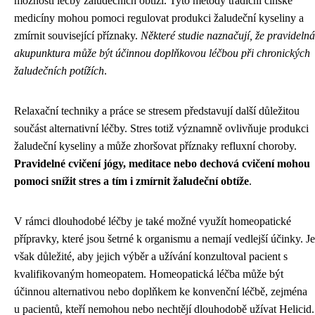
možnosti léčby žaludečních obtíží. Tyto metody tradiční čínské
medicíny mohou pomoci regulovat produkci žaludeční kyseliny a
zmírnit související příznaky.
Některé studie naznačují, že pravidelná
akupunktura může být účinnou doplňkovou léčbou při chronických
žaludečních potížích
.
Relaxační techniky a práce se stresem představují další důležitou
součást alternativní léčby. Stres totiž významně ovlivňuje produkci
žaludeční kyseliny a může zhoršovat příznaky refluxní choroby.
Pravidelné cvičení jógy, meditace nebo dechová cvičení mohou
pomoci snížit stres a tím i zmírnit žaludeční obtíže
.
V rámci dlouhodobé léčby je také možné využít homeopatické
přípravky, které jsou šetrné k organismu a nemají vedlejší účinky. Je
však důležité, aby jejich výběr a užívání konzultoval pacient s
kvalifikovaným homeopatem. Homeopatická léčba může být
účinnou alternativou nebo doplňkem ke konvenční léčbě, zejména
u pacientů, kteří nemohou nebo nechtějí dlouhodobě užívat Helicid.