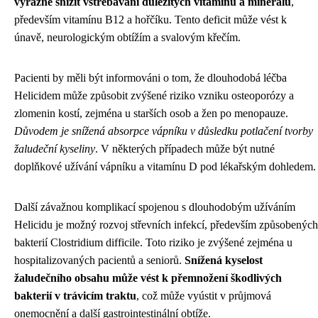
výrazně snížit vstřebávání důležitých vitamínů a minerálů
,
především vitamínu B12 a hořčíku. Tento deficit může vést k
únavě, neurologickým obtížím a svalovým křečím.
Pacienti by měli být informováni o tom, že dlouhodobá léčba
Helicidem může způsobit zvýšené riziko vzniku osteoporózy a
zlomenin kostí, zejména u starších osob a žen po menopauze.
Důvodem je snížená absorpce vápníku v důsledku potlačení tvorby
žaludeční kyseliny
. V některých případech může být nutné
doplňkové užívání vápníku a vitamínu D pod lékařským dohledem.
Další závažnou komplikací spojenou s dlouhodobým užíváním
Helicidu je možný rozvoj střevních infekcí, především způsobených
bakterií Clostridium difficile. Toto riziko je zvýšené zejména u
hospitalizovaných pacientů a seniorů.
Snížená kyselost
žaludečního obsahu může vést k přemnožení škodlivých
bakterií v trávicím traktu
, což může vyústit v průjmová
onemocnění a další gastrointestinální obtíže.