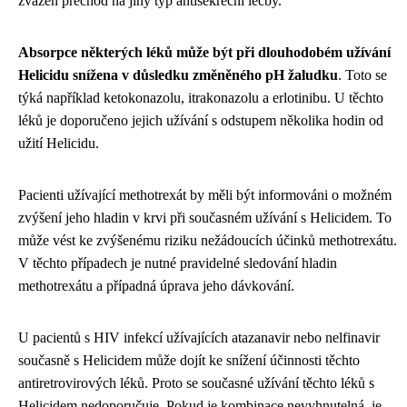
zvážen přechod na jiný typ antisekreční léčby.
Absorpce některých léků může být při dlouhodobém užívání
Helicidu snížena v důsledku změněného pH žaludku
. Toto se
týká například ketokonazolu, itrakonazolu a erlotinibu. U těchto
léků je doporučeno jejich užívání s odstupem několika hodin od
užití Helicidu.
Pacienti užívající methotrexát by měli být informováni o možném
zvýšení jeho hladin v krvi při současném užívání s Helicidem. To
může vést ke zvýšenému riziku nežádoucích účinků methotrexátu.
V těchto případech je nutné pravidelné sledování hladin
methotrexátu a případná úprava jeho dávkování.
U pacientů s HIV infekcí užívajících atazanavir nebo nelfinavir
současně s Helicidem může dojít ke snížení účinnosti těchto
antiretrovirových léků. Proto se současné užívání těchto léků s
Helicidem nedoporučuje. Pokud je kombinace nevyhnutelná, je