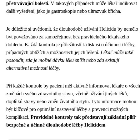
přetrvávající bolesti
. V takových případech může lékař indikovat
další vyšetření, jako je gastroskopie nebo ultrazvuk břicha.
Je důležité si uvědomit, že dlouhodobé užívání Helicidu by nemělo
být považováno za samozřejmost bez pravidelného lékařského
dohledu. Každá kontrola je příležitostí k diskusi o účinnosti léčby,
případných obtížích a možnostech jejich řešení.
Lékař může také
posoudit, zda je možné dávku léku snížit nebo zda existují
alternativní možnosti léčby
.
Při každé kontrole by pacient měl aktivně informovat lékaře o všech
změnách svého zdravotního stavu, včetně užívání jiných léků,
doplňků stravy nebo změn životního stylu. Tyto informace mohou
být klíčové pro optimální nastavení léčby a prevenci možných
komplikací.
Pravidelné kontroly tak představují základní pilíř
bezpečné a účinné dlouhodobé léčby Helicidem
.