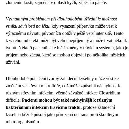
zlomenin kostí, zejména v oblasti kyčlí, zápěstí a páteře.
Významným problémem při dlouhodobém užívání je možnost
vzniku závislosti na léku
, kdy vysazení přípravku může vést k
výraznému návratu původních obtíží v ještě větší intenzitě. Tento
tzv. rebound efekt může být velmi nepříjemný a může trvat několik
týdnů. Někteří pacienti také hlásí změny v trávicím systému, jako je
průjem nebo zácpa, které se mohou objevit i po několika měsících
užívání.
Dlouhodobé potlačení tvorby žaludeční kyseliny může vést ke
změnám ve střevní mikroflóře, což může způsobit náchylnost k
různým střevním infekcím, včetně závažné infekce Clostridium
difficile.
Pacienti mohou být také náchylnější k různým
bakteriálním infekcím trávicího traktu
, protože žaludeční
kyselina běžně působí jako přirozená ochrana proti škodlivým
mikroorganismům.