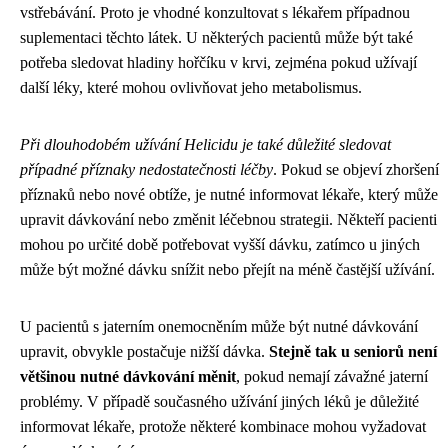
vstřebávání. Proto je vhodné konzultovat s lékařem případnou
suplementaci těchto látek. U některých pacientů může být také
potřeba sledovat hladiny hořčíku v krvi, zejména pokud užívají
další léky, které mohou ovlivňovat jeho metabolismus.
Při dlouhodobém užívání Helicidu je také důležité sledovat
případné příznaky nedostatečnosti léčby
. Pokud se objeví zhoršení
příznaků nebo nové obtíže, je nutné informovat lékaře, který může
upravit dávkování nebo změnit léčebnou strategii. Někteří pacienti
mohou po určité době potřebovat vyšší dávku, zatímco u jiných
může být možné dávku snížit nebo přejít na méně častější užívání.
U pacientů s jaterním onemocněním může být nutné dávkování
upravit, obvykle postačuje nižší dávka.
Stejně tak u seniorů není
většinou nutné dávkování měnit
, pokud nemají závažné jaterní
problémy. V případě současného užívání jiných léků je důležité
informovat lékaře, protože některé kombinace mohou vyžadovat