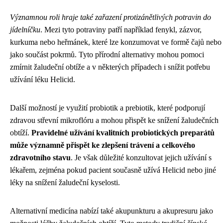
Významnou roli hraje také zařazení protizánětlivých potravin do
jídelníčku
. Mezi tyto potraviny patří například fenykl, zázvor,
kurkuma nebo heřmánek, které lze konzumovat ve formě čajů nebo
jako součást pokrmů. Tyto přírodní alternativy mohou pomoci
zmírnit žaludeční obtíže a v některých případech i snížit potřebu
užívání léku Helicid.
Další možností je využití probiotik a prebiotik, které podporují
zdravou střevní mikroflóru a mohou přispět ke snížení žaludečních
obtíží.
Pravidelné užívání kvalitních probiotických preparátů
může významně přispět ke zlepšení trávení a celkového
zdravotního stavu
. Je však důležité konzultovat jejich užívání s
lékařem, zejména pokud pacient současně užívá Helicid nebo jiné
léky na snížení žaludeční kyselosti.
Alternativní medicína nabízí také akupunkturu a akupresuru jako