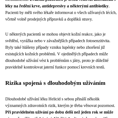
léky na ředění krve, antidepresivy a některými antibiotiky
.
Pacienti by měli svého lékaře informovat o všech užívaných lécích,
včetně volně prodejných přípravků a doplňků stravy.
U některých pacientů se mohou objevit kožní reakce, jako je
svědění, vyrážka nebo v závažnějších případech fotosenzitivita.
Byly také hlášeny případy vzniku lupénky nebo zhoršení již
existujících kožních problémů. V ojedinělých případech může
dlouhodobé užívání vést k problémům s játry, proto je důležité
pravidelně kontrolovat jaterní funkce pomocí krevních testů.
Rizika spojená s dlouhodobým užíváním
Dlouhodobé užívání léku Helicid s sebou přináší několik
významných zdravotních rizik, kterým je třeba věnovat pozornost.
Při pravidelném užívání po dobu delší než jeden rok se může