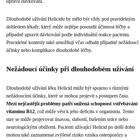
úpravu dávkování.
Dlouhodobé užívání Helicidu by mělo být vždy pod pravidelným
dohledem lékaře, který může nejlépe posoudit účinnost léčby a
případně upravit dávkování podle individuální reakce pacienta.
Pravidelné kontroly také umožňují včas odhalit případné nežádoucí
účinky nebo komplikace dlouhodobé léčby.
Nežádoucí účinky při dlouhodobém užívání
Dlouhodobé užívání léku Helicid může být spojeno s různými
nežádoucími účinky, které se mohou projevit s postupem času.
Mezi nejčastější problémy patří snížená schopnost vstřebávání
vitaminu B12
, což může vést k jeho deficitu v organismu. Tento
stav se může projevovat únavou, slabostí, bušením srdce nebo
neurologickými obtížemi. Pacienti užívající Helicid po delší dobu
mohou také zaznamenat zvýšené riziko vzniku osteoporózy a