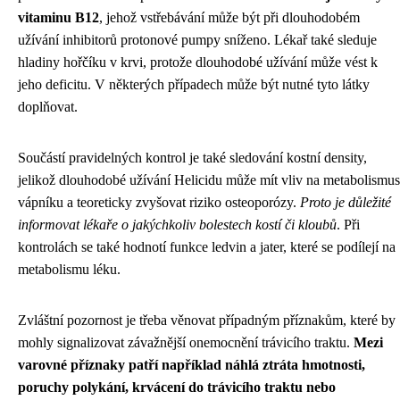
vitaminu B12
, jehož vstřebávání může být při dlouhodobém
užívání inhibitorů protonové pumpy sníženo. Lékař také sleduje
hladiny hořčíku v krvi, protože dlouhodobé užívání může vést k
jeho deficitu. V některých případech může být nutné tyto látky
doplňovat.
Součástí pravidelných kontrol je také sledování kostní density,
jelikož dlouhodobé užívání Helicidu může mít vliv na metabolismus
vápníku a teoreticky zvyšovat riziko osteoporózy.
Proto je důležité
informovat lékaře o jakýchkoliv bolestech kostí či kloubů
. Při
kontrolách se také hodnotí funkce ledvin a jater, které se podílejí na
metabolismu léku.
Zvláštní pozornost je třeba věnovat případným příznakům, které by
mohly signalizovat závažnější onemocnění trávicího traktu.
Mezi
varovné příznaky patří například náhlá ztráta hmotnosti,
poruchy polykání, krvácení do trávicího traktu nebo