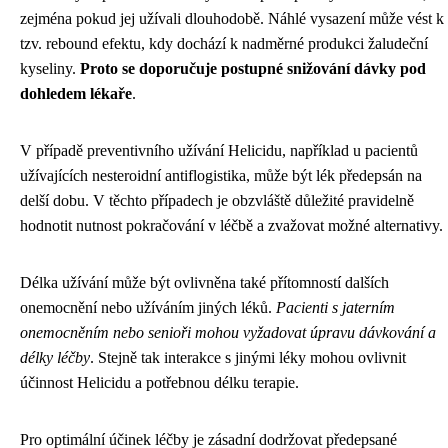
zejména pokud jej užívali dlouhodobě. Náhlé vysazení může vést k
tzv. rebound efektu, kdy dochází k nadměrné produkci žaludeční
kyseliny.
Proto se doporučuje postupné snižování dávky pod
dohledem lékaře
.
V případě preventivního užívání Helicidu, například u pacientů
užívajících nesteroidní antiflogistika, může být lék předepsán na
delší dobu. V těchto případech je obzvláště důležité pravidelně
hodnotit nutnost pokračování v léčbě a zvažovat možné alternativy.
Délka užívání může být ovlivněna také přítomností dalších
onemocnění nebo užíváním jiných léků.
Pacienti s jaterním
onemocněním nebo senioři mohou vyžadovat úpravu dávkování a
délky léčby
. Stejně tak interakce s jinými léky mohou ovlivnit
účinnost Helicidu a potřebnou délku terapie.
Pro optimální účinek léčby je zásadní dodržovat předepsané