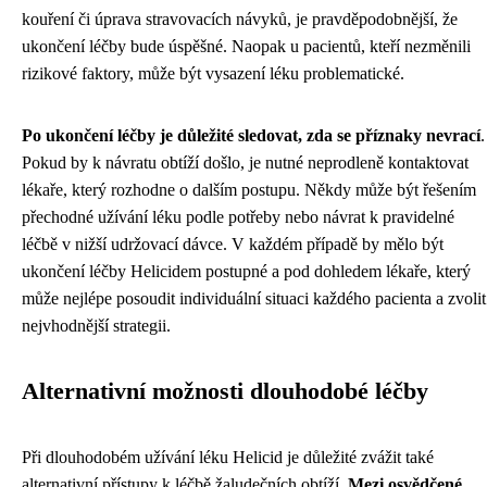
kouření či úprava stravovacích návyků, je pravděpodobnější, že
ukončení léčby bude úspěšné. Naopak u pacientů, kteří nezměnili
rizikové faktory, může být vysazení léku problematické.
Po ukončení léčby je důležité sledovat, zda se příznaky nevrací
.
Pokud by k návratu obtíží došlo, je nutné neprodleně kontaktovat
lékaře, který rozhodne o dalším postupu. Někdy může být řešením
přechodné užívání léku podle potřeby nebo návrat k pravidelné
léčbě v nižší udržovací dávce. V každém případě by mělo být
ukončení léčby Helicidem postupné a pod dohledem lékaře, který
může nejlépe posoudit individuální situaci každého pacienta a zvolit
nejvhodnější strategii.
Alternativní možnosti dlouhodobé léčby
Při dlouhodobém užívání léku Helicid je důležité zvážit také
alternativní přístupy k léčbě žaludečních obtíží.
Mezi osvědčené