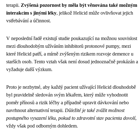
terapii.
Zvýšená pozornost by měla být věnována také možným
interakcím s jinými léky
, jelikož Helicid může ovlivňovat jejich
vstřebávání a účinnost.
V neposlední řadě existují studie poukazující na možnou souvislost
mezi dlouhodobým užíváním inhibitorů protonové pumpy, mezi
které Helicid patří, a mírně zvýšeným rizikem rozvoje demence u
starších osob. Tento vztah však není dosud jednoznačně prokázán a
vyžaduje další výzkum.
Proto je nezbytné, aby každý pacient užívající Helicid dlouhodobě
byl pravidelně sledován svým lékařem, který může vyhodnotit
poměr přínosů a rizik léčby a případně upravit dávkování nebo
navrhnout alternativní terapii.
Důležité je také zvážit možnost
postupného vysazení léku, pokud to zdravotní stav pacienta dovolí
,
vždy však pod odborným dohledem.