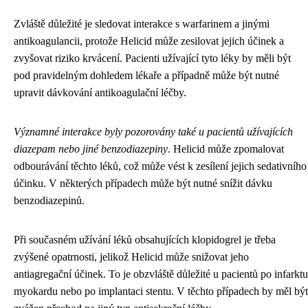
Zvláště důležité je sledovat interakce s warfarinem a jinými
antikoagulancii, protože Helicid může zesilovat jejich účinek a
zvyšovat riziko krvácení. Pacienti užívající tyto léky by měli být
pod pravidelným dohledem lékaře a případně může být nutné
upravit dávkování antikoagulační léčby.
Významné interakce byly pozorovány také u pacientů užívajících
diazepam nebo jiné benzodiazepiny
. Helicid může zpomalovat
odbourávání těchto léků, což může vést k zesílení jejich sedativního
účinku. V některých případech může být nutné snížit dávku
benzodiazepinů.
Při současném užívání léků obsahujících klopidogrel je třeba
zvýšené opatrnosti, jelikož Helicid může snižovat jeho
antiagregační účinek. To je obzvláště důležité u pacientů po infarktu
myokardu nebo po implantaci stentu. V těchto případech by měl být