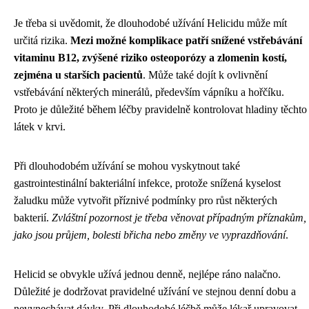
Je třeba si uvědomit, že dlouhodobé užívání Helicidu může mít
určitá rizika.
Mezi možné komplikace patří snížené vstřebávání
vitaminu B12, zvýšené riziko osteoporózy a zlomenin kostí,
zejména u starších pacientů
. Může také dojít k ovlivnění
vstřebávání některých minerálů, především vápníku a hořčíku.
Proto je důležité během léčby pravidelně kontrolovat hladiny těchto
látek v krvi.
Při dlouhodobém užívání se mohou vyskytnout také
gastrointestinální bakteriální infekce, protože snížená kyselost
žaludku může vytvořit příznivé podmínky pro růst některých
bakterií.
Zvláštní pozornost je třeba věnovat případným příznakům,
jako jsou průjem, bolesti břicha nebo změny ve vyprazdňování
.
Helicid se obvykle užívá jednou denně, nejlépe ráno nalačno.
Důležité je dodržovat pravidelné užívání ve stejnou denní dobu a
nevynechávat dávky. Při dlouhodobé léčbě může lékař upravovat