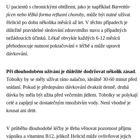
U pacientů s chronickými obtížemi, jako je například
Barrettův
jícen nebo těžká forma refluxní choroby
, může být nutné užívat
Helicid po dobu několika měsíců až let. V těchto případech je
důležité pravidelné sledování zdravotního stavu a případných
nežádoucích účinků. Lékař obvykle každých 6-12 měsíců
přehodnocuje nutnost pokračování v léčbě a může upravit
dávkování.
Při dlouhodobém užívání je důležité dodržovat několik zásad
.
Tobolky by se měly užívat ráno nalačno, ideálně 30-60 minut před
snídaní. Pokud je předepsáno dávkování dvakrát denně, druhá
dávka by měla být užita před večerním jídlem. Tobolky se polykají
celé a zapíjejí se dostatečným množstvím vody. Není vhodné je
kousat ani drtit.
V průběhu dlouhodobé léčby je třeba věnovat pozornost příjmu
vápníku a vitaminu B12, jelikož Helicid může ovlivňovat jejich