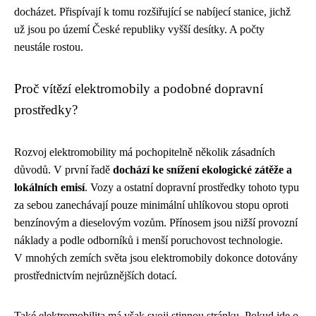
docházet. Přispívají k tomu rozšiřující se nabíjecí stanice, jichž
už jsou po území České republiky vyšší desítky. A počty
neustále rostou.
Proč vítězí elektromobily a podobné dopravní
prostředky?
Rozvoj elektromobility má pochopitelně několik zásadních
důvodů. V první řadě
dochází ke snížení ekologické zátěže a
lokálních emisí
. Vozy a ostatní dopravní prostředky tohoto typu
za sebou zanechávají pouze minimální uhlíkovou stopu oproti
benzínovým a dieselovým vozům. Přínosem jsou nižší provozní
náklady a podle odborníků i menší poruchovost technologie.
V mnohých zemích světa jsou elektromobily dokonce dotovány
prostřednictvím nejrůznějších dotací.
Také elektromobilita má však svoji stinnou stránku. Pokud jde o