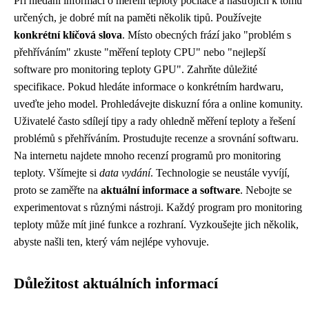
Při hledání informací o měření teploty počítače a nástrojích k tomu
určených, je dobré mít na paměti několik tipů. Používejte
konkrétní klíčová slova
. Místo obecných frází jako "problém s
přehříváním" zkuste "měření teploty CPU" nebo "nejlepší
software pro monitoring teploty GPU". Zahrňte důležité
specifikace. Pokud hledáte informace o konkrétním hardwaru,
uveďte jeho model. Prohledávejte diskuzní fóra a online komunity.
Uživatelé často sdílejí tipy a rady ohledně měření teploty a řešení
problémů s přehříváním. Prostudujte recenze a srovnání softwaru.
Na internetu najdete mnoho recenzí programů pro monitoring
teploty. Všímejte si
data vydání
. Technologie se neustále vyvíjí,
proto se zaměřte na
aktuální informace a software
. Nebojte se
experimentovat s různými nástroji. Každý program pro monitoring
teploty může mít jiné funkce a rozhraní. Vyzkoušejte jich několik,
abyste našli ten, který vám nejlépe vyhovuje.
Důležitost aktuálních informací