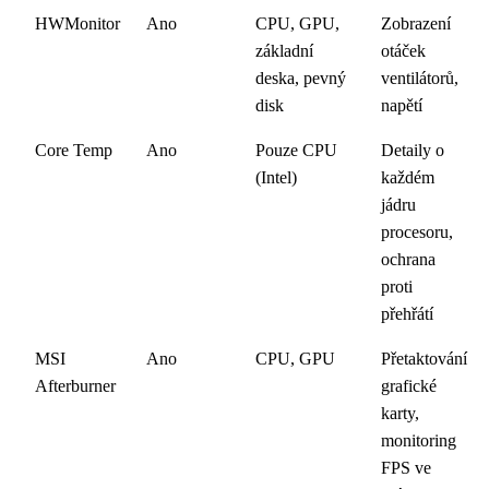
HWMonitor
Ano
CPU, GPU,
Zobrazení
základní
otáček
deska, pevný
ventilátorů,
disk
napětí
Core Temp
Ano
Pouze CPU
Detaily o
(Intel)
každém
jádru
procesoru,
ochrana
proti
přehřátí
MSI
Ano
CPU, GPU
Přetaktování
Afterburner
grafické
karty,
monitoring
FPS ve