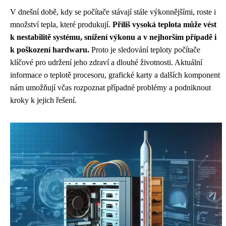
V dnešní době, kdy se počítače stávají stále výkonnějšími, roste i
množství tepla, které produkují.
Příliš vysoká teplota může vést
k nestabilitě systému, snížení výkonu a v nejhorším případě i
k poškození hardwaru.
Proto je sledování teploty počítače
klíčové pro udržení jeho zdraví a dlouhé životnosti. Aktuální
informace o teplotě procesoru, grafické karty a dalších komponent
nám umožňují včas rozpoznat případné problémy a podniknout
kroky k jejich řešení.