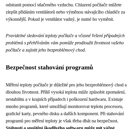
odstranit pomocí stlačeného vzduchu. Chlazení počítače můžete
zlepšit přidáním ventilátorů nebo výměnou stávajícího chladiče za
výkonnější. Pokud je ventilátor vadný, je nutné ho vyměnit.
Pravidelné sledování teploty počítače a včasné řešení případných
problémů s přehříváním vám pomůže prodloužit životnost vašeho
počítače a zajistit jeho bezproblémový chod.
Bezpečnost stahování programů
Měření teploty počítače je důležité pro jeho bezproblémový chod a
dlouhou životnost. Příliš vysoká teplota může způsobit zpomalení,
nestabilitu a v krajních případech i poškození hardwaru. Existuje
mnoho programů, které umožňují monitorovat teplotu procesoru,
grafické karty, pevného disku a dalších komponent. Při stahování
programů pro měření teploty je však třeba dbát na bezpečnost.
Stáhnutí a spuštění škodlivého softwaru může mít vážné