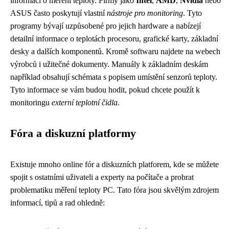
informací o měření teploty. Firmy jako
Intel
,
AMD
,
Nvidia
nebo
ASUS často poskytují vlastní
nástroje pro monitoring
. Tyto
programy bývají uzpůsobené pro jejich hardware a nabízejí
detailní informace o teplotách procesoru, grafické karty, základní
desky a dalších komponentů. Kromě softwaru najdete na webech
výrobců i užitečné dokumenty. Manuály k základním deskám
například obsahují schémata s popisem umístění senzorů teploty.
Tyto informace se vám budou hodit, pokud chcete použít k
monitoringu
externí teplotní čidla
.
Fóra a diskuzní platformy
Existuje mnoho online fór a diskuzních platforem, kde se můžete
spojit s ostatními uživateli a experty na počítače a probrat
problematiku měření teploty PC. Tato fóra jsou skvělým zdrojem
informací, tipů a rad ohledně: