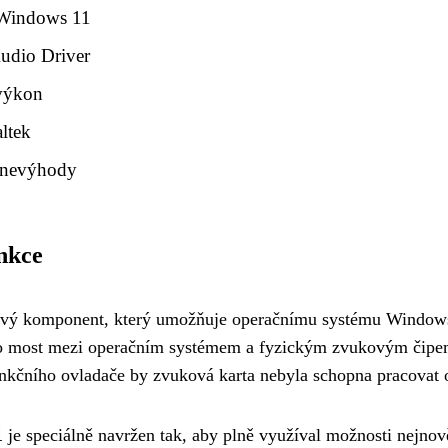
 Windows 11
Audio Driver
 výkon
altek
i nevýhody
unkce
rový komponent, který umožňuje operačnímu systému Windo
ko most mezi operačním systémem a fyzickým zvukovým čipem
funkčního ovladače by zvuková karta nebyla schopna pracovat
1
je speciálně navržen tak, aby plně využíval možnosti nejnov