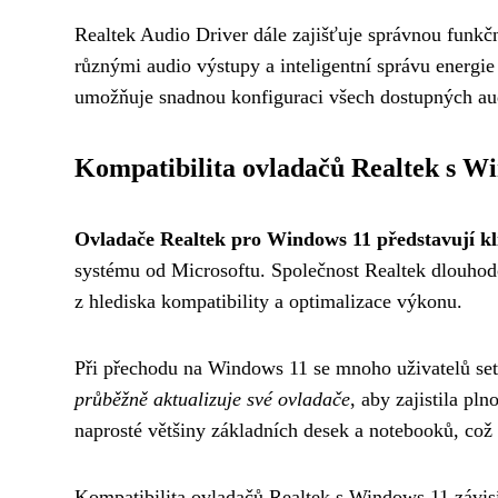
Realtek Audio Driver dále zajišťuje správnou funkč
různými audio výstupy a inteligentní správu energie
umožňuje snadnou konfiguraci všech dostupných aud
Kompatibilita ovladačů Realtek s W
Ovladače Realtek pro Windows 11 představují k
systému od Microsoftu. Společnost Realtek dlouhod
z hlediska kompatibility a optimalizace výkonu.
Při přechodu na Windows 11 se mnoho uživatelů setk
průběžně aktualizuje své ovladače
, aby zajistila p
naprosté většiny základních desek a notebooků, což z
Kompatibilita ovladačů Realtek s Windows 11 závisí