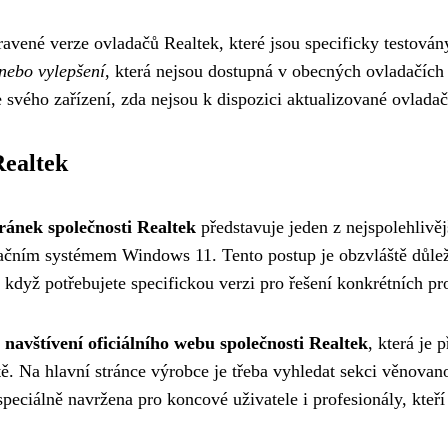
ravené verze ovladačů Realtek, které jsou specificky testová
nebo vylepšení
, která nejsou dostupná v obecných ovladačích
 svého zařízení, zda nejsou k dispozici aktualizované ovlada
Realtek
ránek společnosti Realtek
představuje jeden z nejspolehlivěj
ačním systémem Windows 11. Tento postup je obzvláště důleži
 když potřebujete specifickou verzi pro řešení konkrétních 
e
navštívení oficiálního webu společnosti Realtek
, která je
ě. Na hlavní stránce výrobce je třeba vyhledat sekci věnova
peciálně navržena pro koncové uživatele i profesionály, kteř