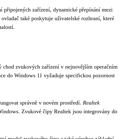
ní připojených zařízení, dynamické přepínání mezi
 ovladač také poskytuje uživatelské rozhraní, které
alostí.
vý chod zvukových zařízení v nejnovějším operačním
race do Windows 11 vyžaduje specifickou pozornost
 fungovat správně v novém prostředí.
Realtek
u Windows. Zvukové čipy Realtek jsou integrovány do
rétní model zvukového čipu a také výrobce základní