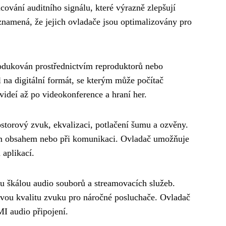
cování auditního signálu, které výrazně zlepšují
 znamená, že jejich ovladače jsou optimalizovány pro
rodukován prostřednictvím reproduktorů nebo
 na digitální formát, se kterým může počítač
ideí až po videokonference a hraní her.
rostorový zvuk, ekvalizaci, potlačení šumu a ozvěny.
lním obsahem nebo při komunikaci. Ovladač umožňuje
 aplikací.
kou škálou audio souborů a streamovacích služeb.
ovou kvalitu zvuku pro náročné posluchače. Ovladač
MI audio připojení.