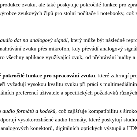
eprodukce zvuku, ale také poskytuje pokročilé funkce pro zpra
í výrobce zvukových čipů pro stolní počítače i notebooky, což
 audio dat na analogový signál
, který může být následně rep
 nahrávání zvuku přes mikrofon, kdy převádí analogový signál
o všechny aplikace využívající zvuk, od přehrávání hudby a v
ké
pokročilé funkce pro zpracování zvuku
, které zahrnují p
 kteří vyžadují vysokou kvalitu zvuku při práci s multimediá
lních preferencí uživatele a specifických požadavků různých
 audio formátů a kodeků
, což zajišťuje kompatibilitu s širo
porují vysokorozlišené audio formáty, které poskytují studi
ně analogových konektorů, digitálních optických výstupů a HD