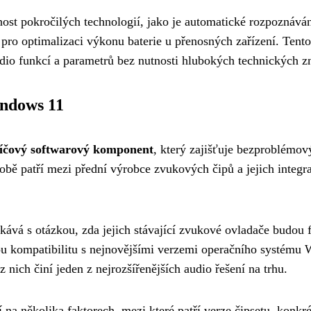
nost pokročilých technologií, jako je automatické rozpoznává
 pro optimalizaci výkonu baterie u přenosných zařízení. Tento
io funkcí a parametrů bez nutnosti hlubokých technických zn
indows 11
líčový softwarový komponent
, který zajišťuje bezproblémo
obě patří mezi přední výrobce zvukových čipů a jejich integ
ává s otázkou, zda jejich stávající zvukové ovladače budou
lnou kompatibilitu s nejnovějšími verzemi operačního systém
 nich činí jeden z nejrozšířenějších audio řešení na trhu.
 na několika faktorech, mezi které patří verze čipsetu, konk