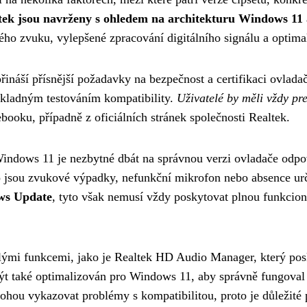
tek jsou navrženy s ohledem na architekturu Windows 11
o zvuku, vylepšené zpracování digitálního signálu a optimali
ináší přísnější požadavky na bezpečnost a certifikaci ovlad
ůkladným testováním kompatibility.
Uživatelé by měli vždy pre
ooku, případně z oficiálních stránek společnosti Realtek.
Windows 11 je nezbytné dbát na správnou verzi ovladače odpo
o jsou zvukové výpadky, nefunkční mikrofon nebo absence urč
ows Update
, tyto však nemusí vždy poskytovat plnou funkciona
ilými funkcemi, jako je Realtek HD Audio Manager, který pos
být také optimalizován pro Windows 11, aby správně fungova
ohou vykazovat problémy s kompatibilitou, proto je důležité 