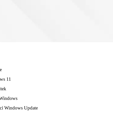
e
ows 11
ltek
í Windows
ocí Windows Update