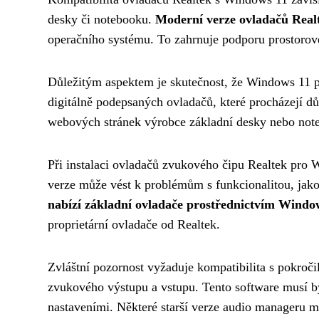
desky či notebooku.
Moderní verze ovladačů Real
operačního systému. To zahrnuje podporu prostorovéh
Důležitým aspektem je skutečnost, že Windows 11 př
digitálně podepsaných ovladačů, které procházejí d
webových stránek výrobce základní desky nebo noteb
Při instalaci ovladačů zvukového čipu Realtek pro 
verze může vést k problémům s funkcionalitou, jak
nabízí základní ovladače prostřednictvím Wind
proprietární ovladače od Realtek.
Zvláštní pozornost vyžaduje kompatibilita s pokroč
zvukového výstupu a vstupu. Tento software musí 
nastaveními. Některé starší verze audio manageru m