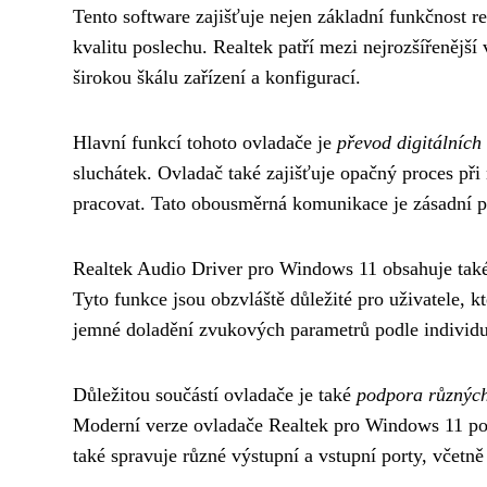
Tento software zajišťuje nejen základní funkčnost r
kvalitu poslechu. Realtek patří mezi nejrozšířenějš
širokou škálu zařízení a konfigurací.
Hlavní funkcí tohoto ovladače je
převod digitálních
sluchátek. Ovladač také zajišťuje opačný proces při
pracovat. Tato obousměrná komunikace je zásadní pr
Realtek Audio Driver pro Windows 11 obsahuje ta
Tyto funkce jsou obzvláště důležité pro uživatele,
jemné doladění zvukových parametrů podle individuá
Důležitou součástí ovladače je také
podpora různých
Moderní verze ovladače Realtek pro Windows 11 pod
také spravuje různé výstupní a vstupní porty, včet