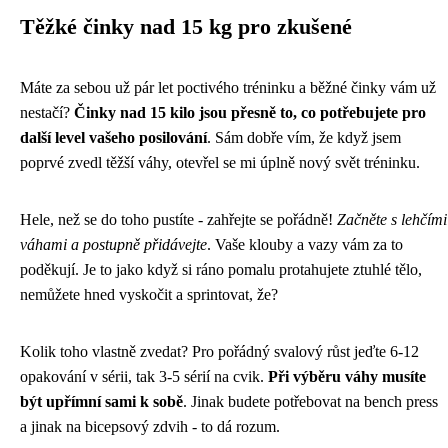
Těžké činky nad 15 kg pro zkušené
Máte za sebou už pár let poctivého tréninku a běžné činky vám už
nestačí?
Činky nad 15 kilo jsou přesně to, co potřebujete pro
další level vašeho posilování
. Sám dobře vím, že když jsem
poprvé zvedl těžší váhy, otevřel se mi úplně nový svět tréninku.
Hele, než se do toho pustíte - zahřejte se pořádně!
Začněte s lehčími
váhami a postupně přidávejte
. Vaše klouby a vazy vám za to
poděkují. Je to jako když si ráno pomalu protahujete ztuhlé tělo,
nemůžete hned vyskočit a sprintovat, že?
Kolik toho vlastně zvedat? Pro pořádný svalový růst jeďte 6-12
opakování v sérii, tak 3-5 sérií na cvik.
Při výběru váhy musíte
být upřímní sami k sobě
. Jinak budete potřebovat na bench press
a jinak na bicepsový zdvih - to dá rozum.