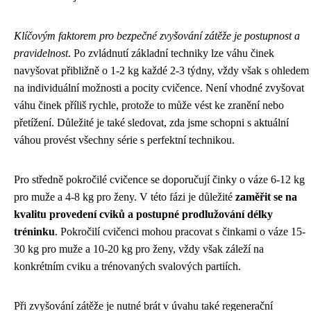
Klíčovým faktorem pro bezpečné zvyšování zátěže je postupnost a
pravidelnost
. Po zvládnutí základní techniky lze váhu činek
navyšovat přibližně o 1-2 kg každé 2-3 týdny, vždy však s ohledem
na individuální možnosti a pocity cvičence. Není vhodné zvyšovat
váhu činek příliš rychle, protože to může vést ke zranění nebo
přetížení. Důležité je také sledovat, zda jsme schopni s aktuální
váhou provést všechny série s perfektní technikou.
Pro středně pokročilé cvičence se doporučují činky o váze 6-12 kg
pro muže a 4-8 kg pro ženy. V této fázi je důležité
zaměřit se na
kvalitu provedení cviků a postupné prodlužování délky
tréninku
. Pokročilí cvičenci mohou pracovat s činkami o váze 15-
30 kg pro muže a 10-20 kg pro ženy, vždy však záleží na
konkrétním cviku a trénovaných svalových partiích.
Při zvyšování zátěže je nutné brát v úvahu také regenerační