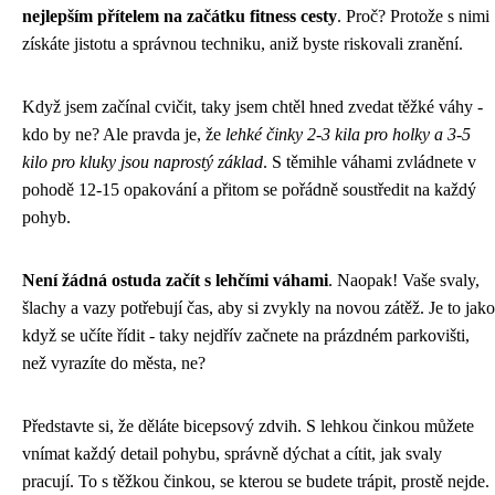
nejlepším přítelem na začátku fitness cesty
. Proč? Protože s nimi
získáte jistotu a správnou techniku, aniž byste riskovali zranění.
Když jsem začínal cvičit, taky jsem chtěl hned zvedat těžké váhy -
kdo by ne? Ale pravda je, že
lehké činky 2-3 kila pro holky a 3-5
kilo pro kluky jsou naprostý základ
. S těmihle váhami zvládnete v
pohodě 12-15 opakování a přitom se pořádně soustředit na každý
pohyb.
Není žádná ostuda začít s lehčími váhami
. Naopak! Vaše svaly,
šlachy a vazy potřebují čas, aby si zvykly na novou zátěž. Je to jako
když se učíte řídit - taky nejdřív začnete na prázdném parkovišti,
než vyrazíte do města, ne?
Představte si, že děláte bicepsový zdvih. S lehkou činkou můžete
vnímat každý detail pohybu, správně dýchat a cítit, jak svaly
pracují. To s těžkou činkou, se kterou se budete trápit, prostě nejde.