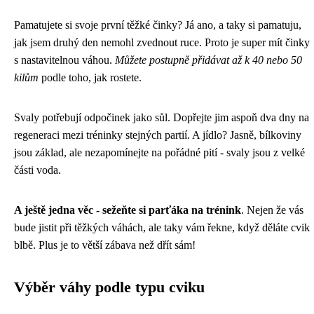
Pamatujete si svoje první těžké činky? Já ano, a taky si pamatuju,
jak jsem druhý den nemohl zvednout ruce. Proto je super mít činky
s nastavitelnou váhou.
Můžete postupně přidávat až k 40 nebo 50
kilům
podle toho, jak rostete.
Svaly potřebují odpočinek jako sůl. Dopřejte jim aspoň dva dny na
regeneraci mezi tréninky stejných partií. A jídlo? Jasně, bílkoviny
jsou základ, ale nezapomínejte na pořádné pití - svaly jsou z velké
části voda.
A ještě jedna věc - sežeňte si parťáka na trénink
. Nejen že vás
bude jistit při těžkých váhách, ale taky vám řekne, když děláte cvik
blbě. Plus je to větší zábava než dřít sám!
Výběr váhy podle typu cviku