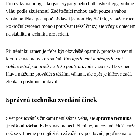
Pro cviky na nohy, jako jsou výpady nebo bulharské dřepy, volíme
váhu podle zkušeností. Začátečníci mohou začít pouze s váhou
vlastního těla a postupně přidávat jednoručky 5-10 kg v každé ruce.
Pokročilí cvičenci mohou používat i těžší činky, ale vždy s ohledem
na stabilitu a techniku provedení.
Při tréninku ramen je třeba být obzvláště opatrný, protože ramenní
kloub je náchylný ke zranění.
Pro upažování a předpažování
volíme lehčí jednoručky 2-8 kg podle úrovně cvičence
. Tlaky nad
hlavu můžeme provádět s těžšími váhami, ale opět je klíčové začít
zlehka a postupně přidávat.
Správná technika zvedání činek
Svět posilování s činkami není žádná věda, ale
správná technika
je základ všeho
. Kdo z nás by nechtěl mít vypracované tělo? Jenže
než se vrhneme po nejtěžších závažích v posilovně, pojďme na to