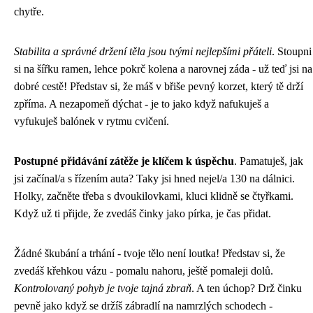
chytře.
Stabilita a správné držení těla jsou tvými nejlepšími přáteli
. Stoupni
si na šířku ramen, lehce pokrč kolena a narovnej záda - už teď jsi na
dobré cestě! Představ si, že máš v břiše pevný korzet, který tě drží
zpříma. A nezapomeň dýchat - je to jako když nafukuješ a
vyfukuješ balónek v rytmu cvičení.
Postupné přidávání zátěže je klíčem k úspěchu
. Pamatuješ, jak
jsi začínal/a s řízením auta? Taky jsi hned nejel/a 130 na dálnici.
Holky, začněte třeba s dvoukilovkami, kluci klidně se čtyřkami.
Když už ti přijde, že zvedáš činky jako pírka, je čas přidat.
Žádné škubání a trhání - tvoje tělo není loutka! Představ si, že
zvedáš křehkou vázu - pomalu nahoru, ještě pomaleji dolů.
Kontrolovaný pohyb je tvoje tajná zbraň
. A ten úchop? Drž činku
pevně jako když se držíš zábradlí na namrzlých schodech -