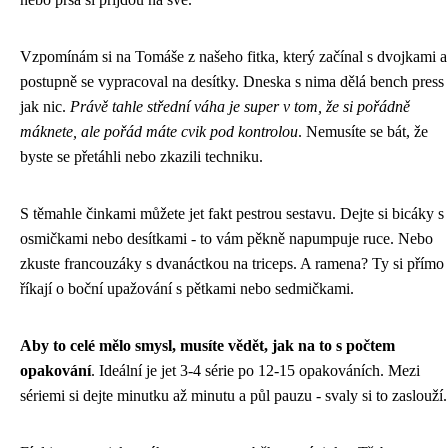
Vzpomínám si na Tomáše z našeho fitka, který začínal s dvojkami a
postupně se vypracoval na desítky. Dneska s nima dělá bench press
jak nic.
Právě tahle střední váha je super v tom, že si pořádně
máknete, ale pořád máte cvik pod kontrolou
. Nemusíte se bát, že
byste se přetáhli nebo zkazili techniku.
S těmahle činkami můžete jet fakt pestrou sestavu. Dejte si bicáky s
osmičkami nebo desítkami - to vám pěkně napumpuje ruce. Nebo
zkuste francouzáky s dvanáctkou na triceps. A ramena? Ty si přímo
říkají o boční upažování s pětkami nebo sedmičkami.
Aby to celé mělo smysl, musíte vědět, jak na to s počtem
opakování
. Ideální je jet 3-4 série po 12-15 opakováních. Mezi
sériemi si dejte minutku až minutu a půl pauzu - svaly si to zaslouží.