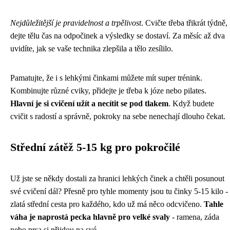
Nejdůležitější je pravidelnost a trpělivost
. Cvičte třeba třikrát týdně,
dejte tělu čas na odpočinek a výsledky se dostaví. Za měsíc až dva
uvidíte, jak se vaše technika zlepšila a tělo zesílilo.
Pamatujte, že i s lehkými činkami můžete mít super trénink.
Kombinujte různé cviky, přidejte je třeba k józe nebo pilates.
Hlavní je si cvičení užít a necítit se pod tlakem
. Když budete
cvičit s radostí a správně, pokroky na sebe nenechají dlouho čekat.
Střední zátěž 5-15 kg pro pokročilé
Už jste se někdy dostali za hranici lehkých činek a chtěli posunout
své cvičení dál? Přesně pro tyhle momenty jsou tu činky 5-15 kilo -
zlatá střední cesta pro každého, kdo už má něco odcvičeno.
Tahle
váha je naprostá pecka hlavně pro velké svaly
- ramena, záda
nebo prsa si přijdou na své.