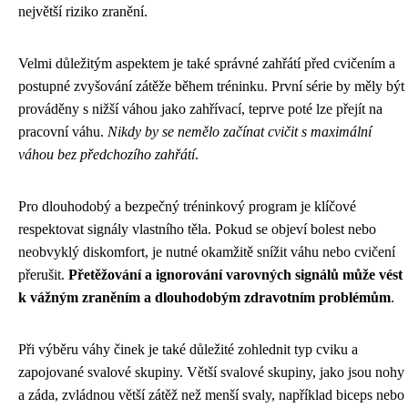
největší riziko zranění.
Velmi důležitým aspektem je také správné zahřátí před cvičením a
postupné zvyšování zátěže během tréninku. První série by měly být
prováděny s nižší váhou jako zahřívací, teprve poté lze přejít na
pracovní váhu.
Nikdy by se nemělo začínat cvičit s maximální
váhou bez předchozího zahřátí
.
Pro dlouhodobý a bezpečný tréninkový program je klíčové
respektovat signály vlastního těla. Pokud se objeví bolest nebo
neobvyklý diskomfort, je nutné okamžitě snížit váhu nebo cvičení
přerušit.
Přetěžování a ignorování varovných signálů může vést
k vážným zraněním a dlouhodobým zdravotním problémům
.
Při výběru váhy činek je také důležité zohlednit typ cviku a
zapojované svalové skupiny. Větší svalové skupiny, jako jsou nohy
a záda, zvládnou větší zátěž než menší svaly, například biceps nebo