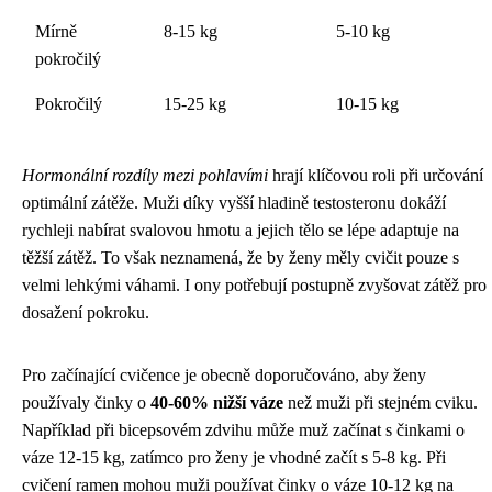
Mírně
8-15 kg
5-10 kg
pokročilý
Pokročilý
15-25 kg
10-15 kg
Hormonální rozdíly mezi pohlavími
hrají klíčovou roli při určování
optimální zátěže. Muži díky vyšší hladině testosteronu dokáží
rychleji nabírat svalovou hmotu a jejich tělo se lépe adaptuje na
těžší zátěž. To však neznamená, že by ženy měly cvičit pouze s
velmi lehkými váhami. I ony potřebují postupně zvyšovat zátěž pro
dosažení pokroku.
Pro začínající cvičence je obecně doporučováno, aby ženy
používaly činky o
40-60% nižší váze
než muži při stejném cviku.
Například při bicepsovém zdvihu může muž začínat s činkami o
váze 12-15 kg, zatímco pro ženy je vhodné začít s 5-8 kg. Při
cvičení ramen mohou muži používat činky o váze 10-12 kg na