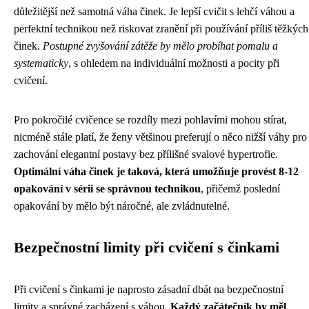
důležitější než samotná váha činek. Je lepší cvičit s lehčí váhou a
perfektní technikou než riskovat zranění při používání příliš těžkých
činek.
Postupné zvyšování zátěže by mělo probíhat pomalu a
systematicky
, s ohledem na individuální možnosti a pocity při
cvičení.
Pro pokročilé cvičence se rozdíly mezi pohlavími mohou stírat,
nicméně stále platí, že ženy většinou preferují o něco nižší váhy pro
zachování elegantní postavy bez přílišné svalové hypertrofie.
Optimální váha činek je taková, která umožňuje provést 8-12
opakování v sérii se správnou technikou
, přičemž poslední
opakování by mělo být náročné, ale zvládnutelné.
Bezpečnostní limity při cvičení s činkami
Při cvičení s činkami je naprosto zásadní dbát na bezpečnostní
limity a správné zacházení s váhou.
Každý začátečník by měl