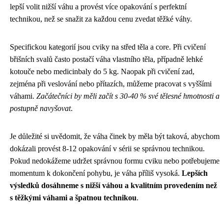
lepší volit nižší váhu a provést více opakování s perfektní
technikou, než se snažit za každou cenu zvedat těžké váhy.
Specifickou kategorií jsou cviky na střed těla a core. Při cvičení
břišních svalů často postačí váha vlastního těla, případně lehké
kotouče nebo medicinbaly do 5 kg. Naopak při cvičení zad,
zejména při veslování nebo přítazích, můžeme pracovat s vyššími
váhami.
Začátečníci by měli začít s 30-40 % své tělesné hmotnosti a
postupně navyšovat
.
Je důležité si uvědomit, že váha činek by měla být taková, abychom
dokázali provést 8-12 opakování v sérii se správnou technikou.
Pokud nedokážeme udržet správnou formu cviku nebo potřebujeme
momentum k dokončení pohybu, je váha příliš vysoká.
Lepších
výsledků dosáhneme s nižší váhou a kvalitním provedením než
s těžkými váhami a špatnou technikou
.