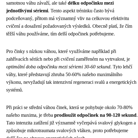
samotnou váhu závaží, ale také
délku odpočinku mezi
jednotlivými sériemi
. Tento aspekt tréninku často bývá
podceňovaný, přitom má významný vliv na celkovou efektivitu
cvičení a dosažení požadovaných výsledků. Obecně platí, že čím
těžší váhu používáme, tím delší odpočinek potřebujeme.
Pro činky s nízkou váhou, které využíváme například při
zahřívacích sériích nebo při cvičení zaměřeném na vytrvalost, je
optimální doba odpočinku mezi sériemi 30-60 sekund
. Tyto lehčí
váhy, které představují zhruba 50-60% našeho maximálního
výkonu, nevyžadují tak intenzivní regeneraci svalů a energetických
systémů.
Při práci se střední váhou činek, která se pohybuje okolo 70-80%
našeho maxima, je třeba
prodloužit odpočinek na 90-120 sekund
.
Tato intenzita zatížení již významně vyčerpává svalový glykogen a
způsobuje mikrotraumata svalových vláken, proto potřebujeme