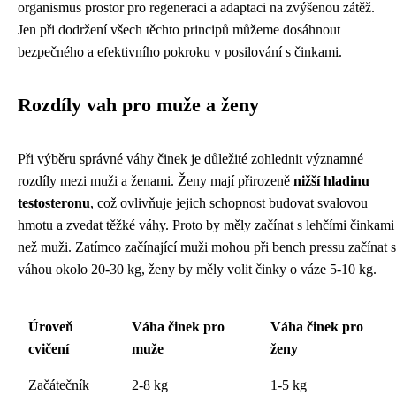
organismus prostor pro regeneraci a adaptaci na zvýšenou zátěž.
Jen při dodržení všech těchto principů můžeme dosáhnout
bezpečného a efektivního pokroku v posilování s činkami.
Rozdíly vah pro muže a ženy
Při výběru správné váhy činek je důležité zohlednit významné
rozdíly mezi muži a ženami. Ženy mají přirozeně
nižší hladinu
testosteronu
, což ovlivňuje jejich schopnost budovat svalovou
hmotu a zvedat těžké váhy. Proto by měly začínat s lehčími činkami
než muži. Zatímco začínající muži mohou při bench pressu začínat s
váhou okolo 20-30 kg, ženy by měly volit činky o váze 5-10 kg.
Úroveň
Váha činek pro
Váha činek pro
cvičení
muže
ženy
Začátečník
2-8 kg
1-5 kg