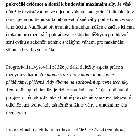
pokročilé cvičence a slouží k budování maximální síly
. Je však
důležité nezůstávat pouze u jedné váhové kategorie. Optimální je v
rámci jednoho tréninku kombinovat různé váhy podle typu cviku a
jeho účelu. Například při tréninku hrudníku můžeme začít s lehčími
činkami pro rozehřátí, pokračovat se středně těžkými pro hlavní
sérii cviků a zakončit trénink s těžkými váhami pro maximální
stimulaci svalových vláken.
Progresivní navyšování zátěže je další důležitý aspekt práce s
různými váhami.
Začínáme s nižšími váhami a postupně
přidáváme, přičemž vždy dbáme na zachování správné techniky
.
Tento přístup minimalizuje riziko zranění a zajišťuje kontinuální
progres v tréninku. Je také vhodné pravidelně zařazovat takzvané
odlehčovací týdny, kdy záměrně snížíme váhy a umožníme tělu
regeneraci.
Pro maximální efektivitu tréninku je důležité vést si tréninkový