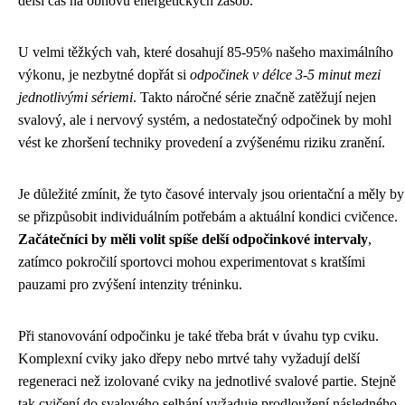
delší čas na obnovu energetických zásob.
U velmi těžkých vah, které dosahují 85-95% našeho maximálního
výkonu, je nezbytné dopřát si
odpočinek v délce 3-5 minut mezi
jednotlivými sériemi
. Takto náročné série značně zatěžují nejen
svalový, ale i nervový systém, a nedostatečný odpočinek by mohl
vést ke zhoršení techniky provedení a zvýšenému riziku zranění.
Je důležité zmínit, že tyto časové intervaly jsou orientační a měly by
se přizpůsobit individuálním potřebám a aktuální kondici cvičence.
Začátečníci by měli volit spíše delší odpočinkové intervaly
,
zatímco pokročilí sportovci mohou experimentovat s kratšími
pauzami pro zvýšení intenzity tréninku.
Při stanovování odpočinku je také třeba brát v úvahu typ cviku.
Komplexní cviky jako dřepy nebo mrtvé tahy vyžadují delší
regeneraci než izolované cviky na jednotlivé svalové partie. Stejně
tak cvičení do svalového selhání vyžaduje prodloužení následného