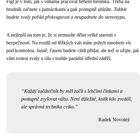
Fígl je v tom, jak s váhama pracovat během tréninku. Třeba na
hrudník začnete s patnáctkami a pak postupně ubíráte.
Takhle
budete svaly pořád překvapovat a neupadnete do stereotypu
.
A nejlepší na tom je, že si nemusíte dělat velké starosti s
bezpečností. Na rozdíl od těžkých vah máte pohyb mnohem víc
pod kontrolou. Jasně, časem budete chtít přidat, ale teď si užijte, jak
vám rostou svaly a síla s touhle parádní střední zátěží.
Každý začátečník by měl začít s lehčími činkami a
postupně zvyšovat váhu. Není důležité, kolik kilo zvedáš,
ale správná technika cviku.
Radek Novotný