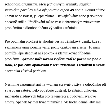
schopnosti organismu.
Mezi jednotlivými tréninky stejných
svalových partií by měla být pauza alespoň 48 hodin
. Pokud cítíme
únavu nebo bolest, je lepší zůstat u stávající váhy nebo ji dokonce
dočasně snížit. Přetěžování může vést k chronickým zdravotním
problémům a dlouhodobému výpadku z tréninku.
Pro optimální progresi je vhodné vést si tréninkový deník, kde si
zaznamenáváme použité váhy, počty opakování a série. To nám
pomůže lépe sledovat náš pokrok a identifikovat případné
problémy.
Správné načasování zvýšení zátěže poznáme podle
toho, že poslední opakování v sérii zvládáme s relativní lehkostí
a technika zůstává perfektní.
Nesmíme zapomínat ani na význam správné výživy a odpočinku při
zvyšování zátěže. Tělo potřebuje dostatek kvalitních bílkovin,
sacharidů a zdravých tuků pro regeneraci a budování svalové
hmoty. Spánek by měl trvat minimálně 7-8 hodin denně, aby měl