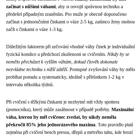
začínat s nižšími váhami
, aby si osvojil správnou techniku a
předešel případným zraněním. Pro muže je obecně doporučeno
začínat s jednoručními činkami o váze 2-5 kg, zatímco ženy mohou
začít s činkami o váze 1-3 kg.
Důležitým faktorem při určování vhodné váhy činek je individuální
fyzická kondice a předchozí zkušenosti se cvičením.
Nikdy by se
nemělo přecházet k vyšším váhám, dokud člověk dokonale
nezvládne techniku s nižší zátěží
. Postupné zvyšování váhy by mělo
probíhat pomalu a systematicky, ideálně s přírůstkem 1-2 kg v
intervalu několika týdnů.
Při cvičení s těžkými činkami je nezbytné mít vždy spottera
(pomocníka), který může zasáhnout v případě potřeby.
Maximální
váha, kterou by měl cvičenec zvedat, by nikdy neměla
překročit 85% jeho jednorázového maxima
. Toto pravidlo platí
zejména při cvičení bench pressu, dřepů a mrtvého tahu, kde hrozí