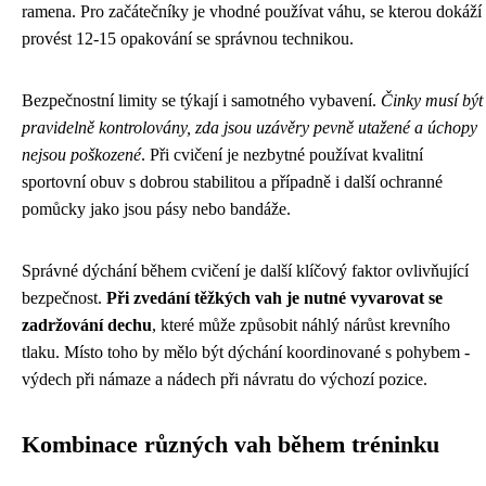
ramena. Pro začátečníky je vhodné používat váhu, se kterou dokáží
provést 12-15 opakování se správnou technikou.
Bezpečnostní limity se týkají i samotného vybavení.
Činky musí být
pravidelně kontrolovány, zda jsou uzávěry pevně utažené a úchopy
nejsou poškozené
. Při cvičení je nezbytné používat kvalitní
sportovní obuv s dobrou stabilitou a případně i další ochranné
pomůcky jako jsou pásy nebo bandáže.
Správné dýchání během cvičení je další klíčový faktor ovlivňující
bezpečnost.
Při zvedání těžkých vah je nutné vyvarovat se
zadržování dechu
, které může způsobit náhlý nárůst krevního
tlaku. Místo toho by mělo být dýchání koordinované s pohybem -
výdech při námaze a nádech při návratu do výchozí pozice.
Kombinace různých vah během tréninku