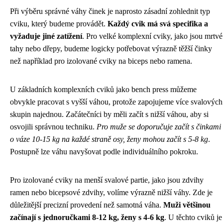
Při výběru správné váhy činek je naprosto zásadní zohlednit typ
cviku, který budeme provádět.
Každý cvik má svá specifika a
vyžaduje jiné zatížení
. Pro velké komplexní cviky, jako jsou mrtvé
tahy nebo dřepy, budeme logicky potřebovat výrazně těžší činky
než například pro izolované cviky na biceps nebo ramena.
U základních komplexních cviků jako bench press můžeme
obvykle pracovat s vyšší váhou, protože zapojujeme více svalových
skupin najednou. Začátečníci by měli začít s nižší váhou, aby si
osvojili správnou techniku.
Pro muže se doporučuje začít s činkami
o váze 10-15 kg na každé straně osy, ženy mohou začít s 5-8 kg
.
Postupně lze váhu navyšovat podle individuálního pokroku.
Pro izolované cviky na menší svalové partie, jako jsou zdvihy
ramen nebo bicepsové zdvihy, volíme výrazně nižší váhy. Zde je
důležitější precizní provedení než samotná váha.
Muži většinou
začínají s jednoručkami 8-12 kg, ženy s 4-6 kg
. U těchto cviků je