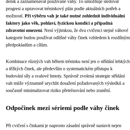
deník a zaznamenávat používané váhy. To umožňuje sledovat
progresi a upravovat tréninkový plán podle aktuálních potřeb a
možností.
Při výběru vah je také nutné zohlednit individuální
faktory jako věk, pohlaví, fyzickou kondici a případná
zdravotní omezení
. Není výjimkou, že dva cvičenci stejné váhové
kategorie budou používat odlišné váhy činek vzhledem k rozdílným
předpokladům a cílům.
Kombinace různých vah během tréninku není jen o střídání lehkých
a těžkých činek, ale především o systematickém přístupu k
budování síly a svalové hmoty. Správně zvolená strategie střídání
vah může významně urychlit dosažení požadovaných výsledků a
současně minimalizovat riziko přetrénování nebo zranění.
Odpočinek mezi sériemi podle váhy činek
Při cvičení s činkami je naprosto zásadní správně nastavit nejen