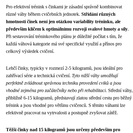
Pro efektivní trénink s činkami je zásadní správně kombinovat
různé váhy během cvičebních jednotek.
Střídání různých
hmotností činek není jen otázkou variability tréninku, ale
především klíčem k optimálnímu rozvoji svalové hmoty a síly
.
Při sestavování tréninkového plánu je důležité počítat s tím, že
každá váhová kategorie má své specifické využití a přínos pro
celkový výsledek cvičení.
Lehčí činky, typicky v rozmezí 2-5 kilogramů, jsou ideální pro
zahřívací série a technická cvičení.
Tyto nižší váhy umožňují
perfektně zvládnout správnou techniku provedení cviků a jsou
vhodné zejména pro začátečníky nebo při rehabilitaci
. Střední váhy,
přibližně 6-15 kilogramů, představují zlatou střední cestu pro běžný
trénink a jsou vhodné pro většinu cvičenců. S těmito váhami lze
efektivně pracovat na vytrvalosti a postupně zvyšovat zátěž.
Těžší činky nad 15 kilogramů jsou určeny především pro