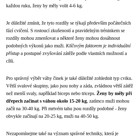
každou ruku, ženy by měly volit 4-6 kg.
Je důležité zmínit, že tyto rozdíly se týkají především počátečních
fází cvičení. S rostoucí zkušeností a pravidelným tréninkem se
rozdíly mohou zmenšovat a některé ženy mohou dosáhnout
podobných výkonů jako muži.
Klíčovým faktorem je individuální
přístup
a postupné zvyšování zátěže podle vlastních možností a
cílů.
Pro správný výběr váhy činek je také důležité zohlednit typ cviku.
Větší svalové skupiny, jako jsou nohy a záda, zvládnou větší zátěž
než menší svaly, například biceps nebo triceps.
Ženy by měly při
dřepech začínat s váhou okolo 15-20 kg
, zatímco muži mohou
začít na 30-40 kg. Při mrtvém tahu jsou rozdíly podobné - ženy
obvykle začínají na 20-25 kg, muži na 40-50 kg.
Nezapomínejme také na význam správné techniky, která je