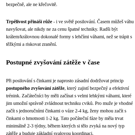
bezpečně, ale ne křečovitě.
Trpělivost přináší růže
- i ve světě posilování. Časem můžeš váhu
navyšovat, ale nikdy ne za cenu špatné techniky. Radši být
králem/královnou dokonalé formy s lehčími váhami, než se trápit s
těžkými a riskovat zranění.
Postupné zvyšování zátěže v čase
Při posilování s činkami je naprosto zásadní dodržovat princip
postupného zvyšování zátěže
, který zajistí bezpečný a efektivní
trénink. Začátečníci by měli začínat s velmi lehkými váhami, které
jim umožní správně zvládnout techniku cviků. Pro muže je vhodné
začít s jednoručními činkami o váze 2-4 kg, ženy mohou začít s
činkami o hmotnosti 1-2 kg. Tato počáteční fáze by měla trvat
minimálně 2-3 týdny, během kterých si tělo zvyká na nový typ
zátěže a buduje základní svalovou koordinaci.