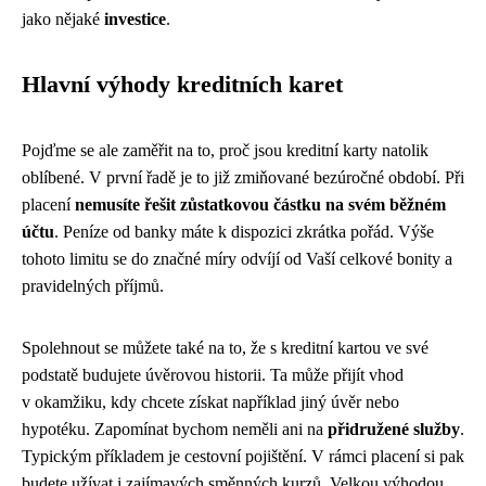
jako nějaké
investice
.
Hlavní výhody kreditních karet
Pojďme se ale zaměřit na to, proč jsou kreditní karty natolik
oblíbené. V první řadě je to již zmiňované bezúročné období. Při
placení
nemusíte řešit zůstatkovou částku na svém běžném
účtu
. Peníze od banky máte k dispozici zkrátka pořád. Výše
tohoto limitu se do značné míry odvíjí od Vaší celkové bonity a
pravidelných příjmů.
Spolehnout se můžete také na to, že s kreditní kartou ve své
podstatě budujete úvěrovou historii. Ta může přijít vhod
v okamžiku, kdy chcete získat například jiný úvěr nebo
hypotéku. Zapomínat bychom neměli ani na
přidružené služby
.
Typickým příkladem je cestovní pojištění. V rámci placení si pak
budete užívat i zajímavých směnných kurzů. Velkou výhodou