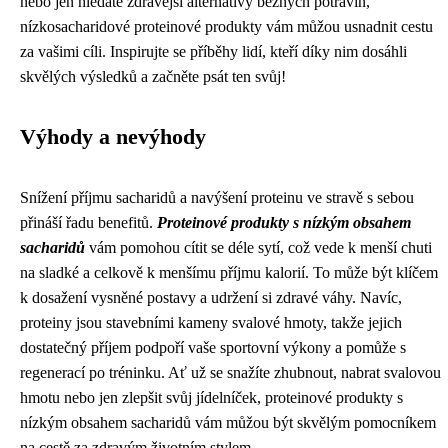
nebo jen hledáte zdravější alternativy běžných potravin,
nízkosacharidové proteinové produkty vám můžou usnadnit cestu
za vašimi cíli. Inspirujte se příběhy lidí, kteří díky nim dosáhli
skvělých výsledků a začněte psát ten svůj!
Výhody a nevýhody
Snížení příjmu sacharidů a navýšení proteinu ve stravě s sebou
přináší řadu benefitů.
Proteinové produkty s nízkým obsahem
sacharidů
vám pomohou cítit se déle sytí, což vede k menší chuti
na sladké a celkově k menšímu příjmu kalorií. To může být klíčem
k dosažení vysněné postavy a udržení si zdravé váhy. Navíc,
proteiny jsou stavebními kameny svalové hmoty, takže jejich
dostatečný příjem podpoří vaše sportovní výkony a pomůže s
regenerací po tréninku. Ať už se snažíte zhubnout, nabrat svalovou
hmotu nebo jen zlepšit svůj jídelníček, proteinové produkty s
nízkým obsahem sacharidů vám můžou být skvělým pomocníkem
na cestě za zdravým životním stylem.