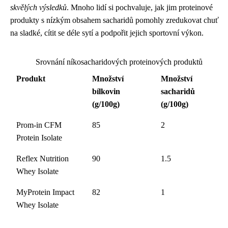
skvělých výsledků
. Mnoho lidí si pochvaluje, jak jim proteinové
produkty s nízkým obsahem sacharidů pomohly zredukovat chuť
na sladké, cítit se déle sytí a podpořit jejich sportovní výkon.
Srovnání níkosacharidových proteinových produktů
Produkt
Množství
Množství
bílkovin
sacharidů
(g/100g)
(g/100g)
Prom-in CFM
85
2
Protein Isolate
Reflex Nutrition
90
1.5
Whey Isolate
MyProtein Impact
82
1
Whey Isolate