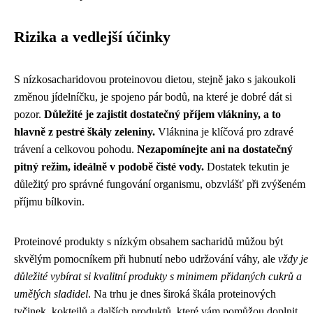
Rizika a vedlejší účinky
S nízkosacharidovou proteinovou dietou, stejně jako s jakoukoli
změnou jídelníčku, je spojeno pár bodů, na které je dobré dát si
pozor.
Důležité je zajistit dostatečný příjem vlákniny, a to
hlavně z pestré škály zeleniny.
Vláknina je klíčová pro zdravé
trávení a celkovou pohodu.
Nezapomínejte ani na dostatečný
pitný režim, ideálně v podobě čisté vody.
Dostatek tekutin je
důležitý pro správné fungování organismu, obzvlášť při zvýšeném
příjmu bílkovin.
Proteinové produkty s nízkým obsahem sacharidů můžou být
skvělým pomocníkem při hubnutí nebo udržování váhy, ale
vždy je
důležité vybírat si kvalitní produkty s minimem přidaných cukrů a
umělých sladidel
. Na trhu je dnes široká škála proteinových
tyčinek, koktejlů a dalších produktů, které vám pomůžou doplnit