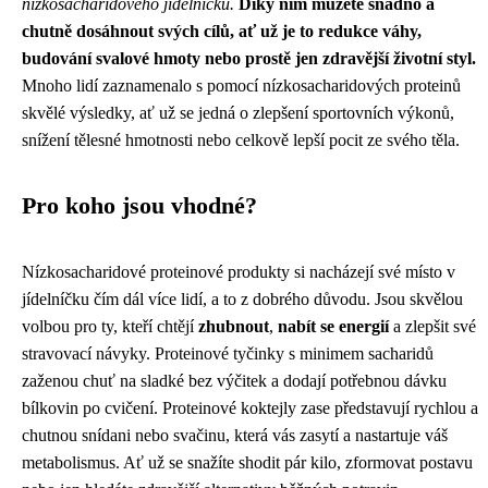
nízkosacharidového jídelníčku.
Díky nim můžete snadno a
chutně dosáhnout svých cílů, ať už je to redukce váhy,
budování svalové hmoty nebo prostě jen zdravější životní styl.
Mnoho lidí zaznamenalo s pomocí nízkosacharidových proteinů
skvělé výsledky, ať už se jedná o zlepšení sportovních výkonů,
snížení tělesné hmotnosti nebo celkově lepší pocit ze svého těla.
Pro koho jsou vhodné?
Nízkosacharidové proteinové produkty si nacházejí své místo v
jídelníčku čím dál více lidí, a to z dobrého důvodu. Jsou skvělou
volbou pro ty, kteří chtějí
zhubnout
,
nabít se energií
a zlepšit své
stravovací návyky. Proteinové tyčinky s minimem sacharidů
zaženou chuť na sladké bez výčitek a dodají potřebnou dávku
bílkovin po cvičení. Proteinové koktejly zase představují rychlou a
chutnou snídani nebo svačinu, která vás zasytí a nastartuje váš
metabolismus. Ať už se snažíte shodit pár kilo, zformovat postavu