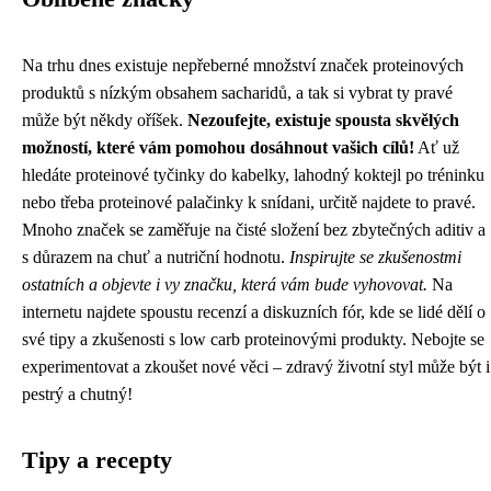
Na trhu dnes existuje nepřeberné množství značek proteinových
produktů s nízkým obsahem sacharidů, a tak si vybrat ty pravé
může být někdy oříšek.
Nezoufejte, existuje spousta skvělých
možností, které vám pomohou dosáhnout vašich cílů!
Ať už
hledáte proteinové tyčinky do kabelky, lahodný koktejl po tréninku
nebo třeba proteinové palačinky k snídani, určitě najdete to pravé.
Mnoho značek se zaměřuje na čisté složení bez zbytečných aditiv a
s důrazem na chuť a nutriční hodnotu.
Inspirujte se zkušenostmi
ostatních a objevte i vy značku, která vám bude vyhovovat.
Na
internetu najdete spoustu recenzí a diskuzních fór, kde se lidé dělí o
své tipy a zkušenosti s low carb proteinovými produkty. Nebojte se
experimentovat a zkoušet nové věci – zdravý životní styl může být i
pestrý a chutný!
Tipy a recepty