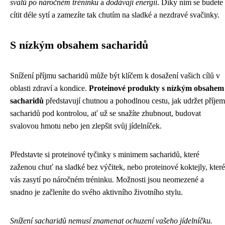
svalů po náročném tréninku
a
dodávají energii
. Díky nim se budete
cítit déle sytí a zamezíte tak chutím na sladké a nezdravé svačinky.
S nízkým obsahem sacharidů
Snížení příjmu sacharidů může být klíčem k dosažení vašich cílů v
oblasti zdraví a kondice.
Proteinové produkty s nízkým obsahem
sacharidů
představují chutnou a pohodlnou cestu, jak udržet příjem
sacharidů pod kontrolou, ať už se snažíte zhubnout, budovat
svalovou hmotu nebo jen zlepšit svůj jídelníček.
Představte si proteinové tyčinky s minimem sacharidů, které
zaženou chuť na sladké bez výčitek, nebo proteinové koktejly, které
vás zasytí po náročném tréninku. Možnosti jsou neomezené a
snadno je začleníte do svého aktivního životního stylu.
Snížení sacharidů nemusí znamenat ochuzení vašeho jídelníčku.