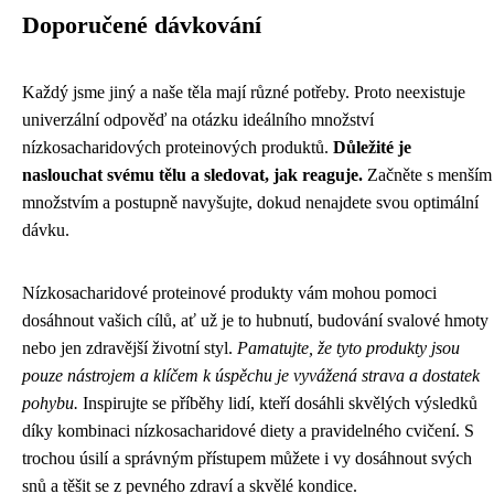
Doporučené dávkování
Každý jsme jiný a naše těla mají různé potřeby. Proto neexistuje
univerzální odpověď na otázku ideálního množství
nízkosacharidových proteinových produktů.
Důležité je
naslouchat svému tělu a sledovat, jak reaguje.
Začněte s menším
množstvím a postupně navyšujte, dokud nenajdete svou optimální
dávku.
Nízkosacharidové proteinové produkty vám mohou pomoci
dosáhnout vašich cílů, ať už je to hubnutí, budování svalové hmoty
nebo jen zdravější životní styl.
Pamatujte, že tyto produkty jsou
pouze nástrojem a klíčem k úspěchu je vyvážená strava a dostatek
pohybu.
Inspirujte se příběhy lidí, kteří dosáhli skvělých výsledků
díky kombinaci nízkosacharidové diety a pravidelného cvičení. S
trochou úsilí a správným přístupem můžete i vy dosáhnout svých
snů a těšit se z pevného zdraví a skvělé kondice.