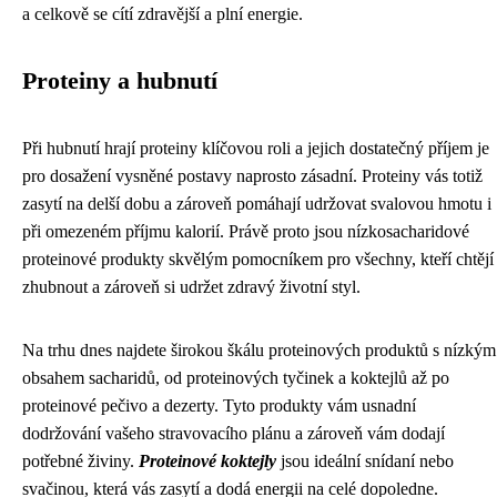
a celkově se cítí zdravější a plní energie.
Proteiny a hubnutí
Při hubnutí hrají proteiny klíčovou roli a jejich dostatečný příjem je
pro dosažení vysněné postavy naprosto zásadní. Proteiny vás totiž
zasytí na delší dobu a zároveň pomáhají udržovat svalovou hmotu i
při omezeném příjmu kalorií. Právě proto jsou nízkosacharidové
proteinové produkty skvělým pomocníkem pro všechny, kteří chtějí
zhubnout a zároveň si udržet zdravý životní styl.
Na trhu dnes najdete širokou škálu proteinových produktů s nízkým
obsahem sacharidů, od proteinových tyčinek a koktejlů až po
proteinové pečivo a dezerty. Tyto produkty vám usnadní
dodržování vašeho stravovacího plánu a zároveň vám dodají
potřebné živiny.
Proteinové koktejly
jsou ideální snídaní nebo
svačinou, která vás zasytí a dodá energii na celé dopoledne.