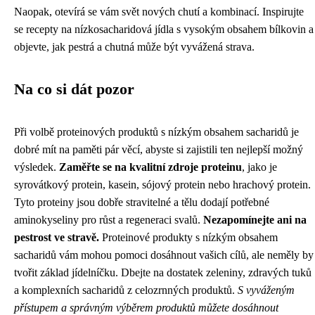
Naopak, otevírá se vám svět nových chutí a kombinací. Inspirujte
se recepty na nízkosacharidová jídla s vysokým obsahem bílkovin a
objevte, jak pestrá a chutná může být vyvážená strava.
Na co si dát pozor
Při volbě proteinových produktů s nízkým obsahem sacharidů je
dobré mít na paměti pár věcí, abyste si zajistili ten nejlepší možný
výsledek.
Zaměřte se na kvalitní zdroje proteinu
, jako je
syrovátkový protein, kasein, sójový protein nebo hrachový protein.
Tyto proteiny jsou dobře stravitelné a tělu dodají potřebné
aminokyseliny pro růst a regeneraci svalů.
Nezapomínejte ani na
pestrost ve stravě.
Proteinové produkty s nízkým obsahem
sacharidů vám mohou pomoci dosáhnout vašich cílů, ale neměly by
tvořit základ jídelníčku. Dbejte na dostatek zeleniny, zdravých tuků
a komplexních sacharidů z celozrnných produktů.
S vyváženým
přístupem a správným výběrem produktů můžete dosáhnout