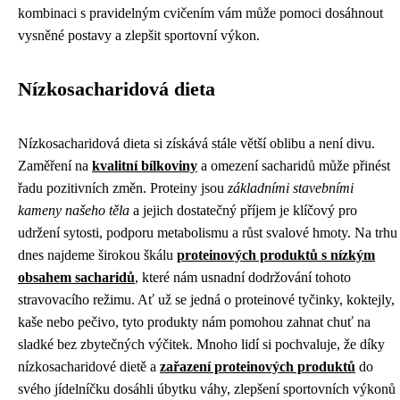
kombinaci s pravidelným cvičením vám může pomoci dosáhnout
vysněné postavy a zlepšit sportovní výkon.
Nízkosacharidová dieta
Nízkosacharidová dieta si získává stále větší oblibu a není divu.
Zaměření na
kvalitní bílkoviny
a omezení sacharidů může přinést
řadu pozitivních změn. Proteiny jsou
základními stavebními
kameny našeho těla
a jejich dostatečný příjem je klíčový pro
udržení sytosti, podporu metabolismu a růst svalové hmoty. Na trhu
dnes najdeme širokou škálu
proteinových produktů s nízkým
obsahem sacharidů
, které nám usnadní dodržování tohoto
stravovacího režimu. Ať už se jedná o proteinové tyčinky, koktejly,
kaše nebo pečivo, tyto produkty nám pomohou zahnat chuť na
sladké bez zbytečných výčitek. Mnoho lidí si pochvaluje, že díky
nízkosacharidové dietě a
zařazení proteinových produktů
do
svého jídelníčku dosáhli úbytku váhy, zlepšení sportovních výkonů