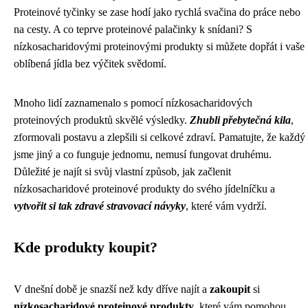
Proteinové tyčinky se zase hodí jako rychlá svačina do práce nebo
na cesty. A co teprve proteinové palačinky k snídani? S
nízkosacharidovými proteinovými produkty si můžete dopřát i vaše
oblíbená jídla bez výčitek svědomí.
Mnoho lidí zaznamenalo s pomocí nízkosacharidových
proteinových produktů skvělé výsledky.
Zhubli přebytečná kila
,
zformovali postavu a zlepšili si celkové zdraví. Pamatujte, že každý
jsme jiný a co funguje jednomu, nemusí fungovat druhému.
Důležité je najít si svůj vlastní způsob, jak začlenit
nízkosacharidové proteinové produkty do svého jídelníčku a
vytvořit si tak zdravé stravovací návyky
, které vám vydrží.
Kde produkty koupit?
V dnešní době je snazší než kdy dříve najít a
zakoupit
si
nízkosacharidové proteinové produkty
, které vám pomohou