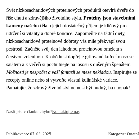
Svět nízkosacharidových proteinových produktů otevírá dveře do
říše chutí a zdravějšího životního stylu.
Proteiny jsou stavebními
kameny našeho těla
a jejich dostatečný příjem je klíčový pro
udržení si vitality a dobré kondice. Zapomeňte na fádní diety,
nízkosacharidové proteinové dobroty vás mile překvapí svou
pestrostí. Začněte svůj den lahodnou proteinovou omeletu s
čerstvou zeleninou. K obědu si dopřejte grilované kuřecí maso se
salátem a k večeři si pochutnejte na lososu s dušeným špenátem.
Možností je nespočet a vaší fantazii se meze nekladou.
Inspirujte se
recepty online nebo si vytvořte vlastní kulinářské variace.
Pamatujte, že zdravý životní styl nemusí být nudný, ba naopak!
Našli jste v článku chybu?
Kontaktujte nás
Publikováno: 07. 03. 2025
Kategorie:
Ostatní