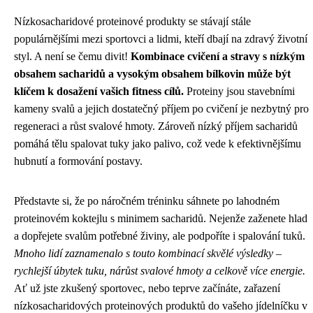
Nízkosacharidové proteinové produkty se stávají stále
populárnějšími mezi sportovci a lidmi, kteří dbají na zdravý životní
styl. A není se čemu divit!
Kombinace cvičení a stravy s nízkým
obsahem sacharidů a vysokým obsahem bílkovin může být
klíčem k dosažení vašich fitness cílů.
Proteiny jsou stavebními
kameny svalů a jejich dostatečný příjem po cvičení je nezbytný pro
regeneraci a růst svalové hmoty. Zároveň nízký příjem sacharidů
pomáhá tělu spalovat tuky jako palivo, což vede k efektivnějšímu
hubnutí a formování postavy.
Představte si, že po náročném tréninku sáhnete po lahodném
proteinovém koktejlu s minimem sacharidů. Nejenže zaženete hlad
a dopřejete svalům potřebné živiny, ale podpoříte i spalování tuků.
Mnoho lidí zaznamenalo s touto kombinací skvělé výsledky –
rychlejší úbytek tuku, nárůst svalové hmoty a celkově více energie.
Ať už jste zkušený sportovec, nebo teprve začínáte, zařazení
nízkosacharidových proteinových produktů do vašeho jídelníčku v