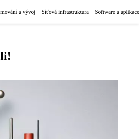
amování a vývoj
Síťová infrastruktura
Software a aplikac
li!