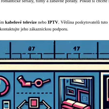
 romantické seriály, filmy a zábavné pořady. Pokud si chcete 
vím
kabelové televize
nebo
IPTV
. Většina poskytovatelů tuto
, kontaktujte jeho zákaznickou podporu.