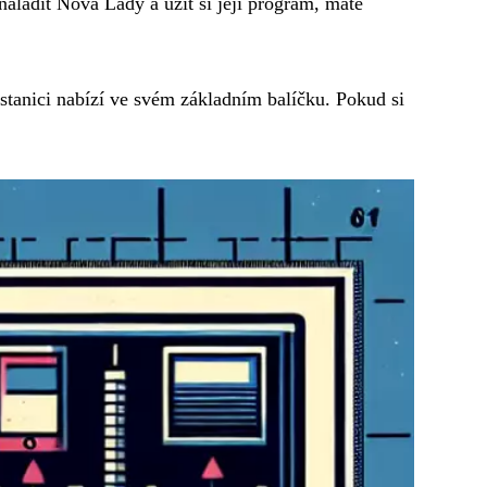
naladit Nova Lady a užít si její program, máte
 stanici nabízí ve svém základním balíčku. Pokud si