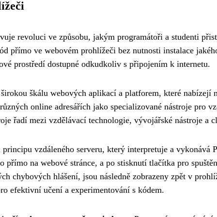
ížeči
vuje revoluci ve způsobu, jakým programátoři a studenti přis
ód přímo ve webovém prohlížeči bez nutnosti instalace jakého
ové prostředí dostupné odkudkoliv s připojením k internetu.
širokou škálu webových aplikací a platforem, které nabízejí
ůzných online adresářích jako specializované nástroje pro vz
troje řadí mezi vzdělávací technologie, vývojářské nástroje a
na principu vzdáleného serveru, který interpretuje a vykonává
 přímo na webové stránce, a po stisknutí tlačítka pro spuštěn
h chybových hlášení, jsou následně zobrazeny zpět v prohlíž
 pro efektivní učení a experimentování s kódem.