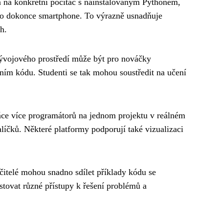
n na konkrétní počítač s nainstalovaným Pythonem,
nebo dokonce smartphone. To výrazně usnadňuje
h.
vývojového prostředí může být pro nováčky
aním kódu. Studenti se tak mohou soustředit na učení
ráce více programátorů na jednom projektu v reálném
líčků. Některé platformy podporují také vizualizaci
čitelé mohou snadno sdílet příklady kódu se
stovat různé přístupy k řešení problémů a