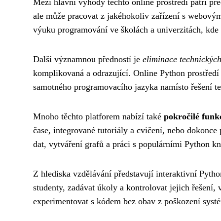
Mezi hlavní výhody těchto online prostředí patří p
ale může pracovat z jakéhokoliv zařízení s webovým
výuku programování ve školách a univerzitách, kde n
Další významnou předností je
eliminace technickýc
komplikovaná a odrazující. Online Python prostředí 
samotného programovacího jazyka namísto řešení te
Mnoho těchto platforem nabízí také
pokročilé funk
čase, integrované tutoriály a cvičení, nebo dokonce
dat, vytváření grafů a práci s populárními Python 
Z hlediska vzdělávání představují interaktivní Pytho
studenty, zadávat úkoly a kontrolovat jejich řešení
experimentovat s kódem bez obav z poškození syst