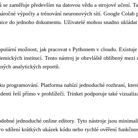
rá se zaměřuje především na datovou vědu a strojové učení. T
náročné výpočty a trénování neuronových sítí. Google Colab 
nice do jednoho dokumentu. Uživatelé mohou snadno ukládat s
opulární možnost, jak pracovat s Pythonem v cloudu. Existuje 
emických institucí. Tento nástroj je obzvláště oblíbený mezi
lných analytických reportů.
 programování. Platforma nabízí jednoduché rozhraní, které j
udenti řeší přímo v prohlížeči. Trinket podporuje také vizuali
dobné jednoduché online editory. Tyto nástroje jsou minimali
ro sdílení krátkých ukázek kódu nebo rychlé ověření funkčnos