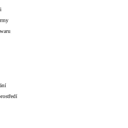
i
ormy
twaru
ání
rostředí