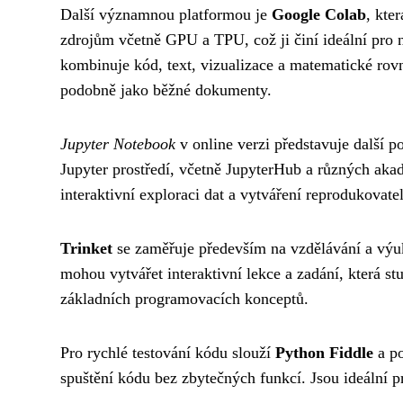
Další významnou platformou je
Google Colab
, kte
zdrojům včetně GPU a TPU, což ji činí ideální pro 
kombinuje kód, text, vizualizace a matematické rov
podobně jako běžné dokumenty.
Jupyter Notebook
v online verzi představuje další p
Jupyter prostředí, včetně JupyterHub a různých akad
interaktivní exploraci dat a vytváření reprodukovate
Trinket
se zaměřuje především na vzdělávání a výuku
mohou vytvářet interaktivní lekce a zadání, která st
základních programovacích konceptů.
Pro rychlé testování kódu slouží
Python Fiddle
a po
spuštění kódu bez zbytečných funkcí. Jsou ideální p