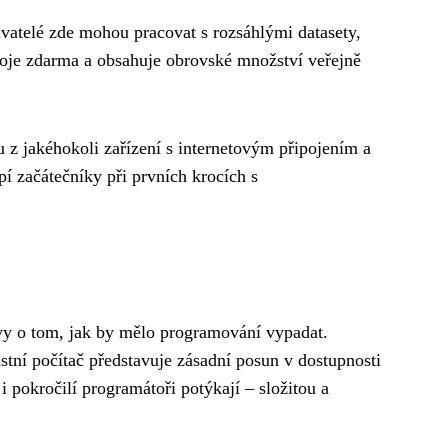
ivatelé zde mohou pracovat s rozsáhlými datasety,
roje zdarma a obsahuje obrovské množství veřejně
u z jakéhokoli zařízení s internetovým připojením a
pí začátečníky při prvních krocích s
tavy o tom, jak by mělo programování vypadat.
astní počítač představuje zásadní posun v dostupnosti
i pokročilí programátoři potýkají – složitou a