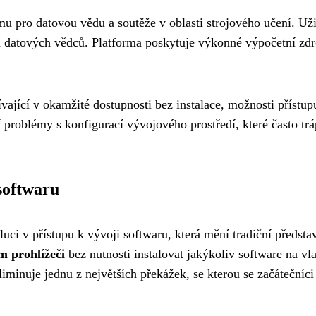
mu pro datovou vědu a soutěže v oblasti strojového učení. Už
ích datových vědců. Platforma poskytuje výkonné výpočetní zd
vající v okamžité dostupnosti bez instalace, možnosti přístup
 problémy s konfigurací vývojového prostředí, které často trá
softwaru
luci v přístupu k vývoji softwaru, která mění tradiční předs
m prohlížeči
bez nutnosti instalovat jakýkoliv software na vl
iminuje jednu z největších překážek, se kterou se začátečníci 