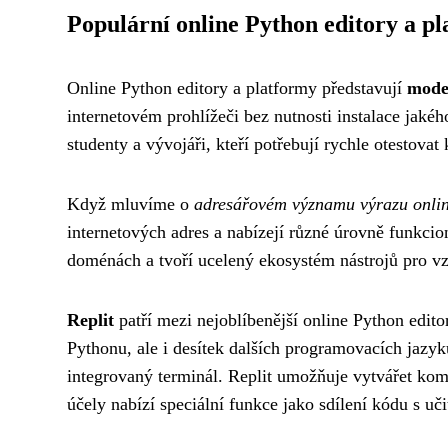
Populární online Python editory a p
Online Python editory a platformy představují
mode
internetovém prohlížeči bez nutnosti instalace jakéh
studenty a vývojáři, kteří potřebují rychle otestovat
Když mluvíme o
adresářovém významu výrazu onli
internetových adres a nabízejí různé úrovně funkci
doménách a tvoří ucelený ekosystém nástrojů pro vz
Replit
patří mezi nejoblíbenější online Python edit
Pythonu, ale i desítek dalších programovacích jazyk
integrovaný terminál. Replit umožňuje vytvářet kom
účely nabízí speciální funkce jako sdílení kódu s uč