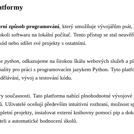
latformy
rní způsob programování
, který umožňuje vývojářům psát, 
okoli softwaru na lokální počítač. Tento přístup se stal neuv
 kód nebo sdílet své projekty s ostatními.
ne python
, odkazujeme na širokou škálu webových služeb a pl
onality pro práci s programovacím jazykem Python. Tyto plat
dělávání, vývoj a testování kódu.
ory současnosti. Tato platforma nabízí plnohodnotné vývojové 
ů. Uživatelé oceňují především intuitivní rozhraní, možnost 
pletní projekty, instalovat externí knihovny pomocí pip a do
iteli a automatické hodnocení úkolů.