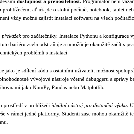
ředevším
dostupnost a přenositelnost
. Programátor není vázá
 prohlížečem, ať už jde o stolní počítač, notebook, tablet 
ení vždy možné zajistit instalaci softwaru na všech počítačíc
h překážek
pro začátečníky. Instalace Pythonu a konfigurace 
tuto bariéru zcela odstraňuje a umožňuje okamžitě začít s ps
chnických problémů s instalací.
ce
jako je sdílení kódu s ostatními uživateli, možnost spolup
 plnohodnotné vývojové nástroje včetně debuggeru a správy ba
knihovnami jako NumPy, Pandas nebo Matplotlib.
n prostředí v prohlížeči
ideální nástroj pro distanční výuku
. U
, vše v rámci jedné platformy. Studenti zase mohou okamžitě te
ému.