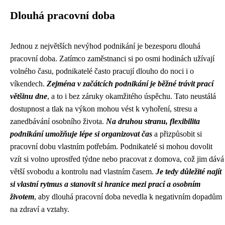
Dlouhá pracovní doba
Jednou z největších nevýhod podnikání je bezesporu dlouhá
pracovní doba. Zatímco zaměstnanci si po osmi hodinách užívají
volného času, podnikatelé často pracují dlouho do noci i o
víkendech.
Zejména v začátcích podnikání je běžné trávit prací
většinu dne
, a to i bez záruky okamžitého úspěchu. Tato neustálá
dostupnost a tlak na výkon mohou vést k vyhoření, stresu a
zanedbávání osobního života.
Na druhou stranu, flexibilita
podnikání umožňuje lépe si organizovat čas
a přizpůsobit si
pracovní dobu vlastním potřebám. Podnikatelé si mohou dovolit
vzít si volno uprostřed týdne nebo pracovat z domova, což jim dává
větší svobodu a kontrolu nad vlastním časem.
Je tedy důležité najít
si vlastní rytmus a stanovit si hranice mezi prací a osobním
životem
, aby dlouhá pracovní doba nevedla k negativním dopadům
na zdraví a vztahy.