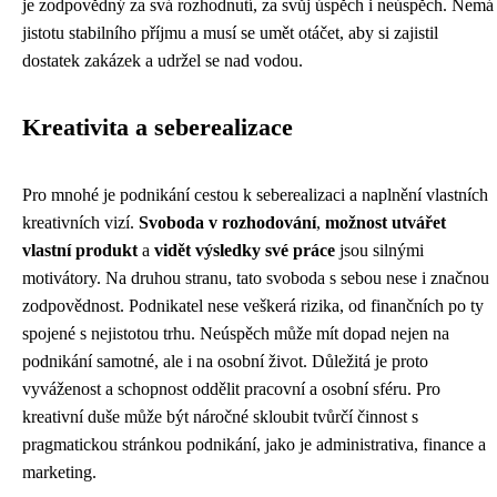
je zodpovědný za svá rozhodnutí, za svůj úspěch i neúspěch. Nemá
jistotu stabilního příjmu a musí se umět otáčet, aby si zajistil
dostatek zakázek a udržel se nad vodou.
Kreativita a seberealizace
Pro mnohé je podnikání cestou k seberealizaci a naplnění vlastních
kreativních vizí.
Svoboda v rozhodování
,
možnost utvářet
vlastní produkt
a
vidět výsledky své práce
jsou silnými
motivátory. Na druhou stranu, tato svoboda s sebou nese i značnou
zodpovědnost. Podnikatel nese veškerá rizika, od finančních po ty
spojené s nejistotou trhu. Neúspěch může mít dopad nejen na
podnikání samotné, ale i na osobní život. Důležitá je proto
vyváženost a schopnost oddělit pracovní a osobní sféru. Pro
kreativní duše může být náročné skloubit tvůrčí činnost s
pragmatickou stránkou podnikání, jako je administrativa, finance a
marketing.