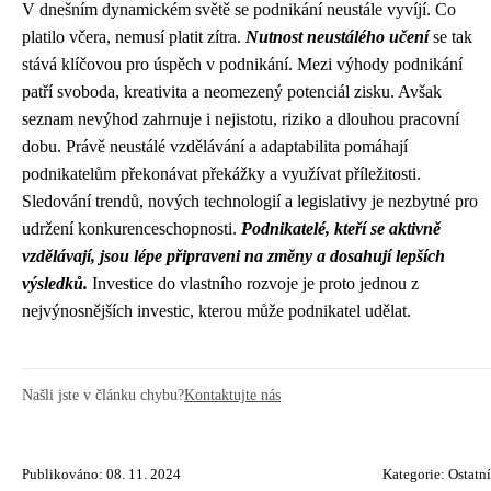
V dnešním dynamickém světě se podnikání neustále vyvíjí. Co
platilo včera, nemusí platit zítra.
Nutnost neustálého učení
se tak
stává klíčovou pro úspěch v podnikání. Mezi výhody podnikání
patří svoboda, kreativita a neomezený potenciál zisku. Avšak
seznam nevýhod zahrnuje i nejistotu, riziko a dlouhou pracovní
dobu. Právě neustálé vzdělávání a adaptabilita pomáhají
podnikatelům překonávat překážky a využívat příležitosti.
Sledování trendů, nových technologií a legislativy je nezbytné pro
udržení konkurenceschopnosti.
Podnikatelé, kteří se aktivně
vzdělávají, jsou lépe připraveni na změny a dosahují lepších
výsledků.
Investice do vlastního rozvoje je proto jednou z
nejvýnosnějších investic, kterou může podnikatel udělat.
Našli jste v článku chybu?
Kontaktujte nás
Publikováno: 08. 11. 2024
Kategorie:
Ostatní