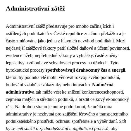
Administrativní zátěž
Administrativní zátěž představuje pro mnoho začínajících i
ostřílených podnikatelů v České republice značnou překážku a je
často zmiňována jako jedna z hlavních nevýhod podnikání. Mezi
nejčastější zátěžové faktory patří složité daňové a účetní povinnosti,
evidence tržeb, nepřehledné zákony a vyhlášky, časté změny
legislativy a zdlouhavé schvalovací procesy na úřadech. Tyto
byrokratické procesy
spotřebovávají drahocenný čas a energii
,
kterou by podnikatelé mohli věnovat rozvoji svého podnikání,
budování vztahů se zákazníky nebo inovacím.
Nadměrná
administrativa
tak může vést ke snížení konkurenceschopnosti,
zejména malých a středních podniků, a brzdit celkový ekonomický
růst. Na druhou stranu je nutné podotknout, že určitá míra
administrativy je nezbytná pro zajištění férového a transparentního
podnikatelského prostředí, ochranu spotřebitele a výběr daní.
Stát
by se měl snažit o zjednodušování a digitalizaci procesů
, aby