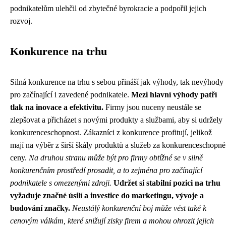
podnikatelům ulehčil od zbytečné byrokracie a podpořil jejich
rozvoj.
Konkurence na trhu
Silná konkurence na trhu s sebou přináší jak výhody, tak nevýhody
pro začínající i zavedené podnikatele.
Mezi hlavní výhody patří
tlak na inovace a efektivitu.
Firmy jsou nuceny neustále se
zlepšovat a přicházet s novými produkty a službami, aby si udržely
konkurenceschopnost. Zákazníci z konkurence profitují, jelikož
mají na výběr z širší škály produktů a služeb za konkurenceschopné
ceny.
Na druhou stranu může být pro firmy obtížné se v silně
konkurenčním prostředí prosadit, a to zejména pro začínající
podnikatele s omezenými zdroji.
Udržet si stabilní pozici na trhu
vyžaduje značné úsilí a investice do marketingu, vývoje a
budování značky.
Neustálý konkurenční boj může vést také k
cenovým válkám, které snižují zisky firem a mohou ohrozit jejich