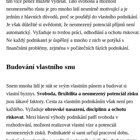
tím více peněz můžete vydělat. Tato svoboda a možnost
neomezeného růstu je pro mnoho lidí nesmírně motivující a je
jedním z hlavních důvodů, proč se pouštějí do vlastního podnikání.
Je však důležité si uvědomit, že neomezený potenciál příjmů není
automatický. Vyžaduje to tvrdou práci, odhodlání a ochotu riskovat.
Ne každý podnikatel je úspěšný a mnoho z nich se potýká s
finančními problémy, zejména v počátečních fázích podnikání.
Budování vlastního snu
Snem mnoha lidí je stát se svým vlastním pánem a budovat si
vlastní byznys.
Svoboda, flexibilita a neomezený potenciál zisku
jsou lákavé faktory. Cesta za vlastním podnikáním však není pro
každého. Vyžaduje
obrovské nasazení, disciplínu a ochotu
riskovat
. Mezi hlavní výhody podnikání patří svoboda v
rozhodování, možnost realizovat vlastní vize a potenciál
neomezených zisků. Podnikatelé si sami určují pracovní dobu,