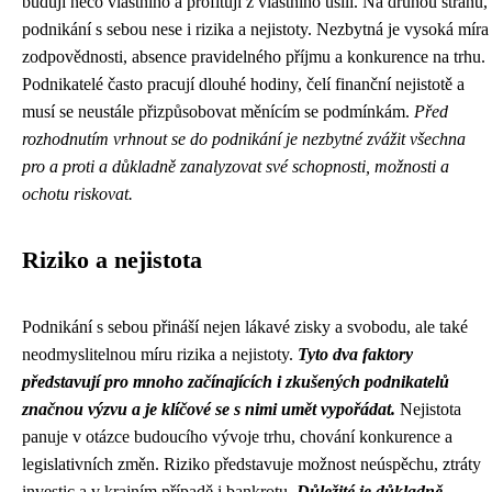
budují něco vlastního a profitují z vlastního úsilí. Na druhou stranu,
podnikání s sebou nese i rizika a nejistoty. Nezbytná je vysoká míra
zodpovědnosti, absence pravidelného příjmu a konkurence na trhu.
Podnikatelé často pracují dlouhé hodiny, čelí finanční nejistotě a
musí se neustále přizpůsobovat měnícím se podmínkám.
Před
rozhodnutím vrhnout se do podnikání je nezbytné zvážit všechna
pro a proti a důkladně zanalyzovat své schopnosti, možnosti a
ochotu riskovat.
Riziko a nejistota
Podnikání s sebou přináší nejen lákavé zisky a svobodu, ale také
neodmyslitelnou míru rizika a nejistoty.
Tyto dva faktory
představují pro mnoho začínajících i zkušených podnikatelů
značnou výzvu a je klíčové se s nimi umět vypořádat.
Nejistota
panuje v otázce budoucího vývoje trhu, chování konkurence a
legislativních změn. Riziko představuje možnost neúspěchu, ztráty
investic a v krajním případě i bankrotu.
Důležité je důkladně