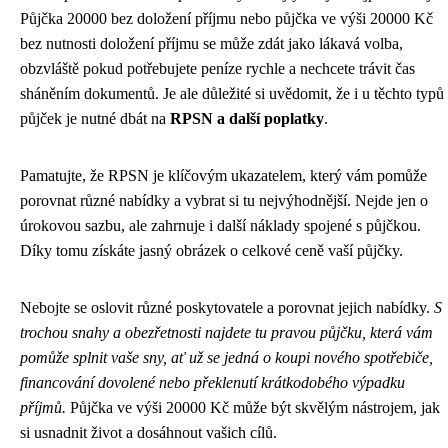
Půjčka 20000 bez doložení příjmu nebo půjčka ve výši 20000 Kč
bez nutnosti doložení příjmu se může zdát jako lákavá volba,
obzvláště pokud potřebujete peníze rychle a nechcete trávit čas
sháněním dokumentů. Je ale důležité si uvědomit, že i u těchto typů
půjček je nutné dbát na
RPSN a další poplatky
.
Pamatujte, že RPSN je klíčovým ukazatelem, který vám pomůže
porovnat různé nabídky a vybrat si tu nejvýhodnější. Nejde jen o
úrokovou sazbu, ale zahrnuje i další náklady spojené s půjčkou.
Díky tomu získáte jasný obrázek o celkové ceně vaší půjčky.
Nebojte se oslovit různé poskytovatele a porovnat jejich nabídky.
S
trochou snahy a obezřetnosti najdete tu pravou půjčku, která vám
pomůže splnit vaše sny, ať už se jedná o koupi nového spotřebiče,
financování dovolené nebo překlenutí krátkodobého výpadku
příjmů.
Půjčka ve výši 20000 Kč může být skvělým nástrojem, jak
si usnadnit život a dosáhnout vašich cílů.