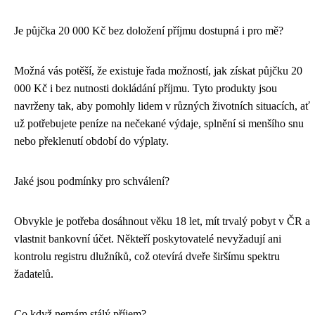
Je půjčka 20 000 Kč bez doložení příjmu dostupná i pro mě?
Možná vás potěší, že existuje řada možností, jak získat půjčku 20
000 Kč i bez nutnosti dokládání příjmu. Tyto produkty jsou
navrženy tak, aby pomohly lidem v různých životních situacích, ať
už potřebujete peníze na nečekané výdaje, splnění si menšího snu
nebo překlenutí období do výplaty.
Jaké jsou podmínky pro schválení?
Obvykle je potřeba dosáhnout věku 18 let, mít trvalý pobyt v ČR a
vlastnit bankovní účet. Někteří poskytovatelé nevyžadují ani
kontrolu registru dlužníků, což otevírá dveře širšímu spektru
žadatelů.
Co když nemám stálý příjem?