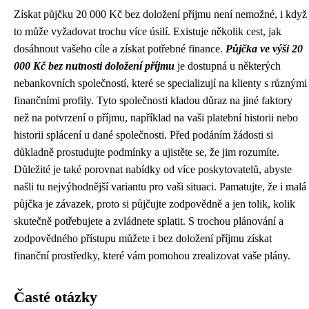
Získat půjčku 20 000 Kč bez doložení příjmu není nemožné, i když
to může vyžadovat trochu více úsilí. Existuje několik cest, jak
dosáhnout vašeho cíle a získat potřebné finance.
Půjčka ve výši 20
000 Kč bez nutnosti doložení příjmu
je dostupná u některých
nebankovních společností, které se specializují na klienty s různými
finančními profily. Tyto společnosti kladou důraz na jiné faktory
než na potvrzení o příjmu, například na vaši platební historii nebo
historii splácení u dané společnosti. Před podáním žádosti si
důkladně prostudujte podmínky a ujistěte se, že jim rozumíte.
Důležité je také porovnat nabídky od více poskytovatelů, abyste
našli tu nejvýhodnější variantu pro vaši situaci. Pamatujte, že i malá
půjčka je závazek, proto si půjčujte zodpovědně a jen tolik, kolik
skutečně potřebujete a zvládnete splatit. S trochou plánování a
zodpovědného přístupu můžete i bez doložení příjmu získat
finanční prostředky, které vám pomohou zrealizovat vaše plány.
Časté otázky