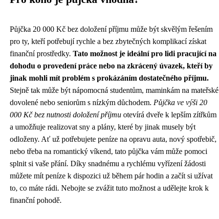
Půjčka 20 000 Kč bez doložení příjmu může být skvělým řešením
pro ty, kteří potřebují rychle a bez zbytečných komplikací získat
finanční prostředky.
Tato možnost je ideální pro lidi pracující na
dohodu o provedení práce nebo na zkrácený úvazek, kteří by
jinak mohli mít problém s prokázáním dostatečného příjmu.
Stejně tak může být nápomocná studentům, maminkám na mateřské
dovolené nebo seniorům s nízkým důchodem.
Půjčka ve výši 20
000 Kč bez nutnosti doložení příjmu
otevírá dveře k lepším zítřkům
a umožňuje realizovat sny a plány, které by jinak musely být
odloženy. Ať už potřebujete peníze na opravu auta, nový spotřebič,
nebo třeba na romantický víkend, tato půjčka vám může pomoci
splnit si vaše přání. Díky snadnému a rychlému vyřízení žádosti
můžete mít peníze k dispozici už během pár hodin a začít si užívat
to, co máte rádi. Nebojte se zvážit tuto možnost a udělejte krok k
finanční pohodě.