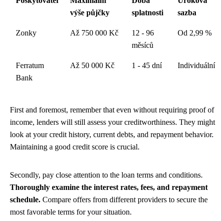
Poskytovatel
Maximální
Doba
Úroková
výše půjčky
splatnosti
sazba
Zonky
Až 750 000 Kč
12 - 96
Od 2,99 %
měsíců
Ferratum
Až 50 000 Kč
1 - 45 dní
Individuální
Bank
First and foremost, remember that even without requiring proof of
income, lenders will still assess your creditworthiness. They might
look at your credit history, current debts, and repayment behavior.
Maintaining a good credit score is crucial.
Secondly, pay close attention to the loan terms and conditions.
Thoroughly examine the interest rates, fees, and repayment
schedule.
Compare offers from different providers to secure the
most favorable terms for your situation.