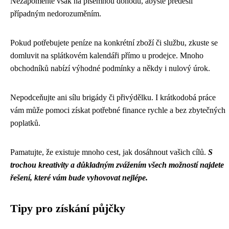
Nezapomeňte však na písemnou dohodu, abyste předešli
případným nedorozuměním.
Pokud potřebujete peníze na konkrétní zboží či službu, zkuste se
domluvit na splátkovém kalendáři přímo u prodejce. Mnoho
obchodníků nabízí výhodné podmínky a někdy i nulový úrok.
Nepodceňujte ani sílu brigády či přivýdělku. I krátkodobá práce
vám může pomoci získat potřebné finance rychle a bez zbytečných
poplatků.
Pamatujte, že existuje mnoho cest, jak dosáhnout vašich cílů.
S
trochou kreativity a důkladným zvážením všech možností najdete
řešení, které vám bude vyhovovat nejlépe.
Tipy pro získání půjčky