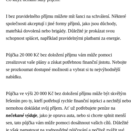
I bez pravidelného příjmu můžete mít šanci na schválení. Některé
společnosti akceptují i jiné formy příjmů, jako jsou důchody,
mateřská dovolená nebo brigády. Důležité je prokázat svou
schopnost splácet, například pravidelnými platbami za energie.
Půjčka 20 000 Kč bez doložení příjmu vám může pomoci
zrealizovat vaše plány a získat potřebnou finanční jistotu. Nebojte
se prozkoumat dostupné možnosti a vybrat si tu nejvýhodnější
nabídku.
Půjčka ve výši 20 000 Kč bez doložení příjmu může být skvělým
řešením pro ty, kteří potřebují rychle finanční injekci a nechtějí nebo
nemohou dokládat svůj příjem. Ať už potřebujete peníze na
nečekané výdaje
, jako je oprava auta, nebo si chcete splnit menší
sen, tato půjčka vám může pomoci dosáhnout vašich cílů. Důležité
je však pamatovat na zodpovědné půjčování a pečlivě zvážit své