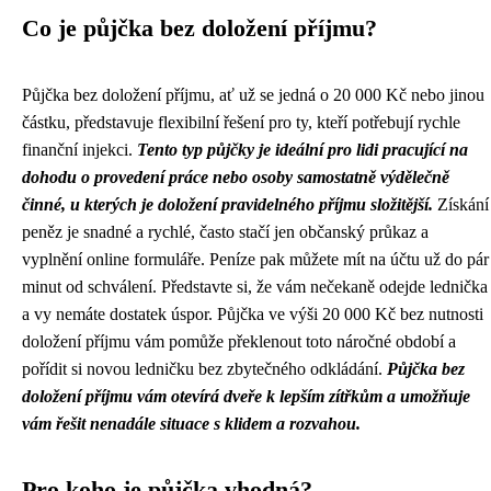
Co je půjčka bez doložení příjmu?
Půjčka bez doložení příjmu, ať už se jedná o 20 000 Kč nebo jinou
částku, představuje flexibilní řešení pro ty, kteří potřebují rychle
finanční injekci.
Tento typ půjčky je ideální pro lidi pracující na
dohodu o provedení práce nebo osoby samostatně výdělečně
činné, u kterých je doložení pravidelného příjmu složitější.
Získání
peněz je snadné a rychlé, často stačí jen občanský průkaz a
vyplnění online formuláře. Peníze pak můžete mít na účtu už do pár
minut od schválení. Představte si, že vám nečekaně odejde lednička
a vy nemáte dostatek úspor. Půjčka ve výši 20 000 Kč bez nutnosti
doložení příjmu vám pomůže překlenout toto náročné období a
pořídit si novou ledničku bez zbytečného odkládání.
Půjčka bez
doložení příjmu vám otevírá dveře k lepším zítřkům a umožňuje
vám řešit nenadále situace s klidem a rozvahou.
Pro koho je půjčka vhodná?