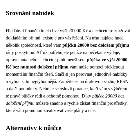
Srovnání nabídek
Hledáte-li finanční injekci ve výši 20 000 Kč a nechcete se zdržovat
dokládáním příjmů, existuje pro vás řešení. Na trhu najdete hned
několik společností, které vám
půjčku 20000 bez doložení příjmu
rády poskytnou. Ať už potřebujete peníze na nečekané výdaje,
opravu auta nebo si chcete splnit menší sen,
půjčka ve výši 20000
Kč bez nutnosti doložení příjmu
vám může pomoci překlenout
momentální finanční tíseň. Stačí si jen porovnat jednotlivé nabídky
a vybrat si tu nejvýhodnější. Zaměřte se na úrokovou sazbu, RPSN
a další podmínky. Nebojte se oslovit poradce, kteří vám s výběrem
té pravé půjčky rádi a ochotně pomohou. Díky
půjčce 20000 bez
doložení příjmu
můžete snadno a rychle získat finanční prostředky,
které vám pomohou zrealizovat vaše plány a cíle.
Alternativy k půjčce