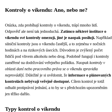
Kontroly o víkendu: Ano, nebo ne?
Otázka, zda probíhají kontroly o víkendu, trápí mnoho lidí.
Odpověď ale není tak jednoduchá.
Zatímco některé instituce o
víkendu své kontroly omezují, jiné je naopak posilují.
Například
silniční kontroly jsou o víkendu častější, a to zejména v nočních
hodinách a na rizikových úsecích. Důvodem je zvýšený počet
řidičů pod vlivem alkoholu nebo drog. Podobně fungují i kontroly
zaměřené na dodržování veřejného pořádku.
Naopak kontroly v
oblasti daní nebo pracovního práva se o víkendu zpravidla
neprovádějí.
Důležité je si uvědomit, že
informace o plánovaných
kontrolách nebývají veřejně dostupné.
Cílem kontrol je totiž
odhalit protiprávní jednání, a to by se s předchozím upozorněním
jen těžko dařilo.
Typy kontrol o víkendu