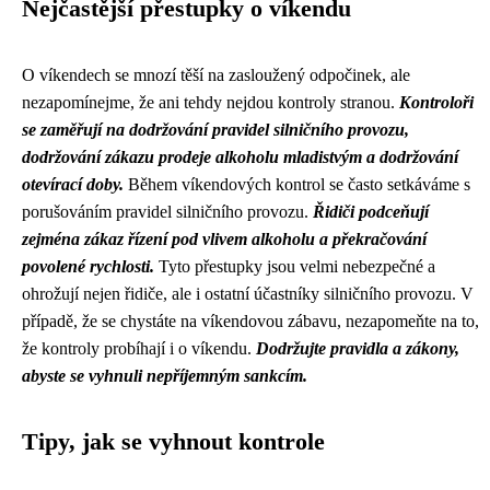
Nejčastější přestupky o víkendu
O víkendech se mnozí těší na zasloužený odpočinek, ale
nezapomínejme, že ani tehdy nejdou kontroly stranou.
Kontroloři
se zaměřují na dodržování pravidel silničního provozu,
dodržování zákazu prodeje alkoholu mladistvým a dodržování
otevírací doby.
Během víkendových kontrol se často setkáváme s
porušováním pravidel silničního provozu.
Řidiči podceňují
zejména zákaz řízení pod vlivem alkoholu a překračování
povolené rychlosti.
Tyto přestupky jsou velmi nebezpečné a
ohrožují nejen řidiče, ale i ostatní účastníky silničního provozu. V
případě, že se chystáte na víkendovou zábavu, nezapomeňte na to,
že kontroly probíhají i o víkendu.
Dodržujte pravidla a zákony,
abyste se vyhnuli nepříjemným sankcím.
Tipy, jak se vyhnout kontrole