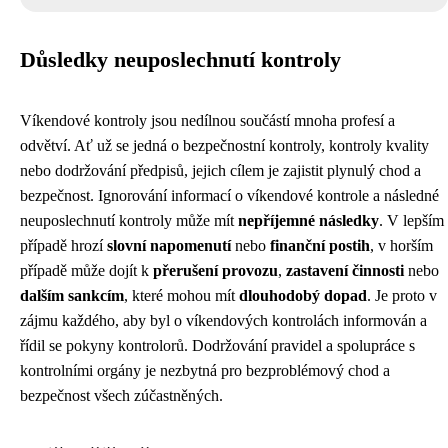
Důsledky neuposlechnutí kontroly
Víkendové kontroly jsou nedílnou součástí mnoha profesí a
odvětví. Ať už se jedná o bezpečnostní kontroly, kontroly kvality
nebo dodržování předpisů, jejich cílem je zajistit plynulý chod a
bezpečnost. Ignorování informací o víkendové kontrole a následné
neuposlechnutí kontroly může mít
nepříjemné následky
. V lepším
případě hrozí
slovní napomenutí
nebo
finanční postih
, v horším
případě může dojít k
přerušení provozu
,
zastavení činnosti
nebo
dalším sankcím
, které mohou mít
dlouhodobý dopad
. Je proto v
zájmu každého, aby byl o víkendových kontrolách informován a
řídil se pokyny kontrolorů. Dodržování pravidel a spolupráce s
kontrolními orgány je nezbytná pro bezproblémový chod a
bezpečnost všech zúčastněných.