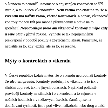
Víkendem to nekončí. Informace o chystaných kontrolách se šíří
rychle, a to i o těch víkendových.
Není radno spoléhat na to, že o
víkendu má každý volno, včetně kontrolorů.
Naopak, víkendové
kontroly mohou být pro mnohé překvapením a právě na to
spoléhají.
Nepodceňujte proto ani víkendové kontroly a mějte vždy
u sebe platný jízdní doklad.
Vyhnete se tak nepříjemnému
překvapení v podobě pokuty a zbytečnému stresu. Pamatujte, že
neplatíte za to, kdy jezdíte, ale za to, že jezdíte.
Mýty o kontrolách o víkendu
V České republice koluje mýtus, že o víkendu neprobíhají kontroly.
To ale není pravda.
Kontroly probíhají i o víkendu, a to jak v
silniční dopravě, tak i v jiných oblastech. Například policisté
provádějí kontroly na silnicích i o víkendech, a to zejména v
nočních hodinách a v rizikových úsecích. Zaměřují se na
dodržování rychlosti, jízdu pod vlivem alkoholu nebo drog a další