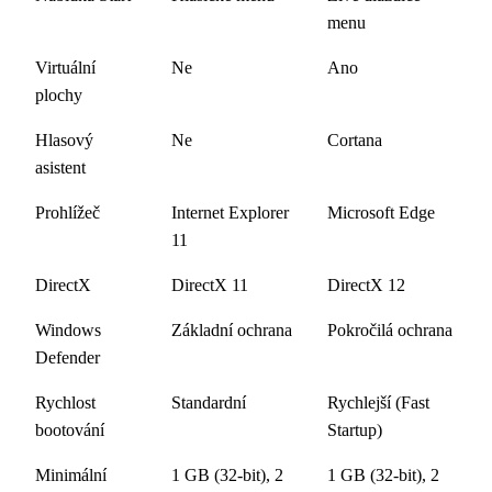
menu
Virtuální
Ne
Ano
plochy
Hlasový
Ne
Cortana
asistent
Prohlížeč
Internet Explorer
Microsoft Edge
11
DirectX
DirectX 11
DirectX 12
Windows
Základní ochrana
Pokročilá ochrana
Defender
Rychlost
Standardní
Rychlejší (Fast
bootování
Startup)
Minimální
1 GB (32-bit), 2
1 GB (32-bit), 2