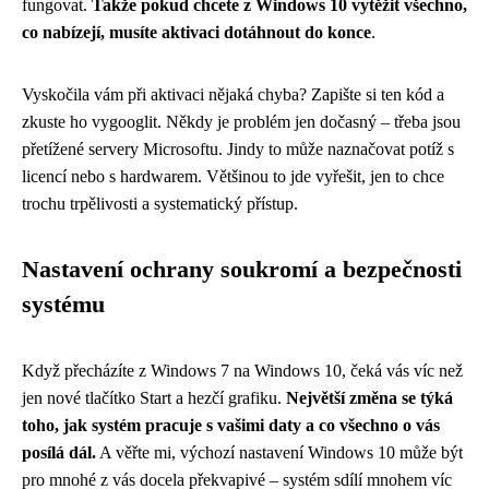
fungovat.
Takže pokud chcete z Windows 10 vytěžit všechno,
co nabízejí, musíte aktivaci dotáhnout do konce
.
Vyskočila vám při aktivaci nějaká chyba? Zapište si ten kód a
zkuste ho vygooglit. Někdy je problém jen dočasný – třeba jsou
přetížené servery Microsoftu. Jindy to může naznačovat potíž s
licencí nebo s hardwarem. Většinou to jde vyřešit, jen to chce
trochu trpělivosti a systematický přístup.
Nastavení ochrany soukromí a bezpečnosti
systému
Když přecházíte z Windows 7 na Windows 10, čeká vás víc než
jen nové tlačítko Start a hezčí grafiku.
Největší změna se týká
toho, jak systém pracuje s vašimi daty a co všechno o vás
posílá dál.
A věřte mi, výchozí nastavení Windows 10 může být
pro mnohé z vás docela překvapivé – systém sdílí mnohem víc