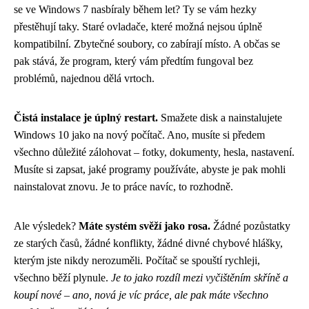
se ve Windows 7 nasbíraly během let? Ty se vám hezky
přestěhují taky. Staré ovladače, které možná nejsou úplně
kompatibilní. Zbytečné soubory, co zabírají místo. A občas se
pak stává, že program, který vám předtím fungoval bez
problémů, najednou dělá vrtoch.
Čistá instalace je úplný restart.
Smažete disk a nainstalujete
Windows 10 jako na nový počítač. Ano, musíte si předem
všechno důležité zálohovat – fotky, dokumenty, hesla, nastavení.
Musíte si zapsat, jaké programy používáte, abyste je pak mohli
nainstalovat znovu. Je to práce navíc, to rozhodně.
Ale výsledek?
Máte systém svěží jako rosa.
Žádné pozůstatky
ze starých časů, žádné konflikty, žádné divné chybové hlášky,
kterým jste nikdy nerozuměli. Počítač se spouští rychleji,
všechno běží plynule.
Je to jako rozdíl mezi vyčištěním skříně a
koupí nové – ano, nová je víc práce, ale pak máte všechno