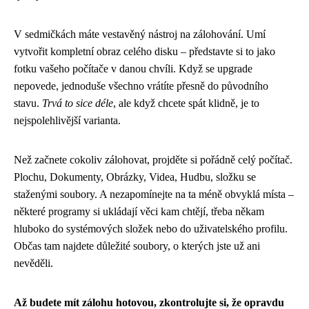
V sedmičkách máte vestavěný nástroj na zálohování. Umí
vytvořit kompletní obraz celého disku – představte si to jako
fotku vašeho počítače v danou chvíli. Když se upgrade
nepovede, jednoduše všechno vrátíte přesně do původního
stavu.
Trvá to sice déle
, ale když chcete spát klidně, je to
nejspolehlivější varianta.
Než začnete cokoliv zálohovat, projděte si pořádně celý počítač.
Plochu, Dokumenty, Obrázky, Videa, Hudbu, složku se
staženými soubory. A nezapomínejte na ta méně obvyklá místa –
některé programy si ukládají věci kam chtějí, třeba někam
hluboko do systémových složek nebo do uživatelského profilu.
Občas tam najdete důležité soubory, o kterých jste už ani
nevěděli.
Až budete mít zálohu hotovou, zkontrolujte si, že opravdu