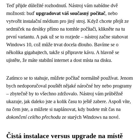
Teď přijde důležité rozhodnutí. Nástroj vám nabídne dvě
možnosti: buď
upgradovat váš současný počítač
, nebo
vytvořit instalační médium pro jiný stroj. Když chcete přejít ze
sedmiček na desítky přímo na tomhle počítači, klikněte na tu
první variantu. A pak už se to rozjede – nástroj začne stahovat
Windows 10, což může trvat docela dlouho. Bavíme se o
několika gigabajtech, takže si připravte kávu. A hlavně se
ujistěte, že máte stabilní internet a dost místa na disku.
Zatímco se to stahuje, můžete počítač normálně používat. Jenom
bych nedoporučoval pouštět nějaké náročné hry nebo programy
– zbytečně by to všechno zdržovalo. Nástroj vám průběžně
ukazuje, jak daleko jste a kolik času to ještě zabere. Aspoň víte,
na čem jste, a můžete si naplánovat, kdy budete mít čas na
dokončení celého přechodu
ze starých Windows na nové.
Čistá instalace versus upgrade na místě