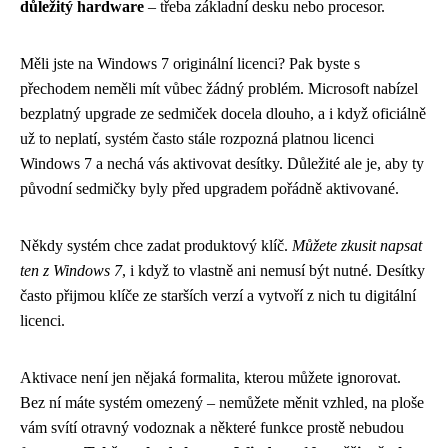
důležitý hardware
– třeba základní desku nebo procesor.
Měli jste na Windows 7 originální licenci? Pak byste s
přechodem neměli mít vůbec žádný problém. Microsoft nabízel
bezplatný upgrade ze sedmiček docela dlouho, a i když oficiálně
už to neplatí, systém často stále rozpozná platnou licenci
Windows 7 a nechá vás aktivovat desítky. Důležité ale je, aby ty
původní sedmičky byly před upgradem pořádně aktivované.
Někdy systém chce zadat produktový klíč.
Můžete zkusit napsat
ten z Windows 7
, i když to vlastně ani nemusí být nutné. Desítky
často přijmou klíče ze starších verzí a vytvoří z nich tu digitální
licenci.
Aktivace není jen nějaká formalita, kterou můžete ignorovat.
Bez ní máte systém omezený – nemůžete měnit vzhled, na ploše
vám svítí otravný vodoznak a některé funkce prostě nebudou