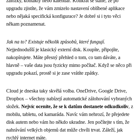
záložky, kontakty nebo kalendář. Kolikrát se stane, že po
upgradu zjistíte, že vám zmizelo nastavení oblíbené aplikace
nebo nějaká specifická konfigurace? Je dobré si i tyto věci
někam poznamenat.
Jak na to? Existuje několik způsobů, které fungují.
Nejjednodušší je klasický externí disk. Koupíte, připojíte,
nakopírujete. Máte přesný přehled o tom, co tam dáváte, a
hlavně – vaše data jsou fyzicky mimo počítač. Když se něco při
upgradu pokazí, prostě si je zase vrátíte zpátky.
Cloud je dneska taky skvělá volba. OneDrive, Google Drive,
Dropbox – všechny nabízejí automatické zálohování vybraných
složek.
Nejvíc oceníte, že se k datům dostanete odkudkoliv
, z
mobilu, tabletu, od kamaráda. Navíc vám nehrozí, že přejedete
disk autem nebo vám ho někdo ukradne. Jen počítejte s tím, že
nahrávání velkých objemů dat může chvíli trvat. Záleží, jak
rychlý internet máte.