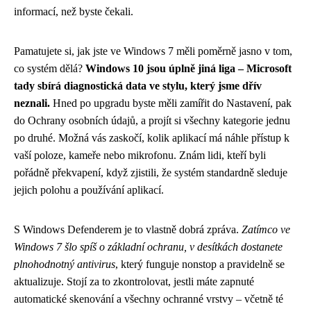
informací, než byste čekali.
Pamatujete si, jak jste ve Windows 7 měli poměrně jasno v tom,
co systém dělá?
Windows 10 jsou úplně jiná liga – Microsoft
tady sbírá diagnostická data ve stylu, který jsme dřív
neznali.
Hned po upgradu byste měli zamířit do Nastavení, pak
do Ochrany osobních údajů, a projít si všechny kategorie jednu
po druhé. Možná vás zaskočí, kolik aplikací má náhle přístup k
vaší poloze, kameře nebo mikrofonu. Znám lidi, kteří byli
pořádně překvapení, když zjistili, že systém standardně sleduje
jejich polohu a používání aplikací.
S Windows Defenderem je to vlastně dobrá zpráva.
Zatímco ve
Windows 7 šlo spíš o základní ochranu, v desítkách dostanete
plnohodnotný antivirus
, který funguje nonstop a pravidelně se
aktualizuje. Stojí za to zkontrolovat, jestli máte zapnuté
automatické skenování a všechny ochranné vrstvy – včetně té