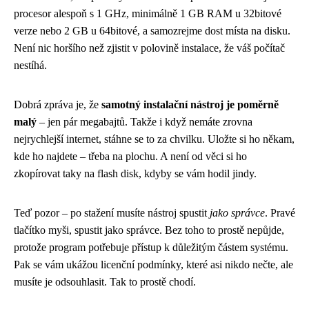
procesor alespoň s 1 GHz, minimálně 1 GB RAM u 32bitové
verze nebo 2 GB u 64bitové, a samozrejme dost místa na disku.
Není nic horšího než zjistit v polovině instalace, že váš počítač
nestíhá.
Dobrá zpráva je, že
samotný instalační nástroj je poměrně
malý
– jen pár megabajtů. Takže i když nemáte zrovna
nejrychlejší internet, stáhne se to za chvilku. Uložte si ho někam,
kde ho najdete – třeba na plochu. A není od věci si ho
zkopírovat taky na flash disk, kdyby se vám hodil jindy.
Teď pozor – po stažení musíte nástroj spustit
jako správce
. Pravé
tlačítko myši, spustit jako správce. Bez toho to prostě nepůjde,
protože program potřebuje přístup k důležitým částem systému.
Pak se vám ukážou licenční podmínky, které asi nikdo nečte, ale
musíte je odsouhlasit. Tak to prostě chodí.