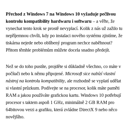
Přechod z Windows 7 na Windows 10 vyžaduje pečlivou
kontrolu kompatibility hardwaru i softwaru
– a věřte, že
vynechat tento krok se prostě nevyplací. Kolik z nás už zažilo tu
nepříjemnou chvíli, kdy po instalaci nového systému zjistíme, že
tiskárna nejede nebo oblíbený program nechce naběhnout?
Přitom těmhle problémům můžete docela snadno předejít.
Než se do toho pustíte, projděte si důkladně všechno, co máte v
počítači nebo k němu připojené.
Microsoft sice nabízí vlastní
nástroj na kontrolu kompatibility
, ale rozhodně se vyplatí udělat
si vlastní průzkum. Podívejte se na procesor, kolik máte paměti
RAM a jakou používáte grafickou kartu. Windows 10 potřebují
procesor s taktem aspoň 1 GHz, minimálně 2 GB RAM pro
64bitovou verzi a grafiku, která zvládne DirectX 9 nebo něco
novějšího.