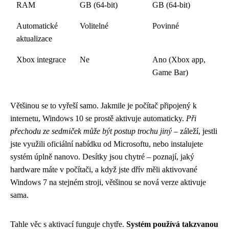
RAM
GB (64-bit)
GB (64-bit)
Automatické
Volitelné
Povinné
aktualizace
Xbox integrace
Ne
Ano (Xbox app,
Game Bar)
Většinou se to vyřeší samo. Jakmile je počítač připojený k
internetu, Windows 10 se prostě aktivuje automaticky.
Při
přechodu ze sedmiček může být postup trochu jiný
– záleží, jestli
jste využili oficiální nabídku od Microsoftu, nebo instalujete
systém úplně nanovo. Desítky jsou chytré – poznají, jaký
hardware máte v počítači, a když jste dřív měli aktivované
Windows 7 na stejném stroji, většinou se nová verze aktivuje
sama.
Tahle věc s aktivací funguje chytře.
Systém používá takzvanou