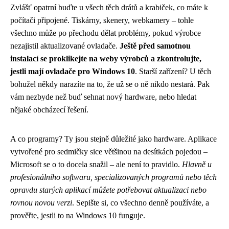
Zvlášť opatrní buďte u všech těch drátů a krabiček, co máte k
počítači připojené. Tiskárny, skenery, webkamery – tohle
všechno může po přechodu dělat problémy, pokud výrobce
nezajistil aktualizované ovladače.
Ještě před samotnou
instalací se proklikejte na weby výrobců a zkontrolujte,
jestli mají ovladače pro Windows 10
. Starší zařízení? U těch
bohužel někdy narazíte na to, že už se o ně nikdo nestará. Pak
vám nezbyde než buď sehnat nový hardware, nebo hledat
nějaké obcházecí řešení.
A co programy? Ty jsou stejně důležité jako hardware. Aplikace
vytvořené pro sedmičky sice většinou na desítkách pojedou –
Microsoft se o to docela snažil – ale není to pravidlo.
Hlavně u
profesionálního softwaru, specializovaných programů nebo těch
opravdu starých aplikací můžete potřebovat aktualizaci nebo
rovnou novou verzi
. Sepište si, co všechno denně používáte, a
prověřte, jestli to na Windows 10 funguje.