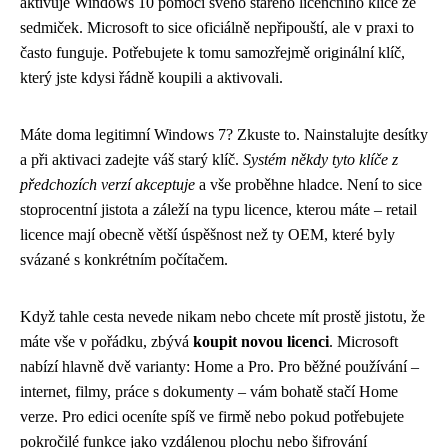
aktivuje Windows 10 pomocí svého starého licenčního klíče ze
sedmiček. Microsoft to sice oficiálně nepřipouští, ale v praxi to
často funguje. Potřebujete k tomu samozřejmě originální klíč,
který jste kdysi řádně koupili a aktivovali.
Máte doma legitimní Windows 7? Zkuste to. Nainstalujte desítky
a při aktivaci zadejte váš starý klíč.
Systém někdy tyto klíče z
předchozích verzí akceptuje
a vše proběhne hladce. Není to sice
stoprocentní jistota a záleží na typu licence, kterou máte – retail
licence mají obecně větší úspěšnost než ty OEM, které byly
svázané s konkrétním počítačem.
Když tahle cesta nevede nikam nebo chcete mít prostě jistotu, že
máte vše v pořádku, zbývá
koupit novou licenci
. Microsoft
nabízí hlavně dvě varianty: Home a Pro. Pro běžné používání –
internet, filmy, práce s dokumenty – vám bohatě stačí Home
verze. Pro edici oceníte spíš ve firmě nebo pokud potřebujete
pokročilé funkce jako vzdálenou plochu nebo šifrování