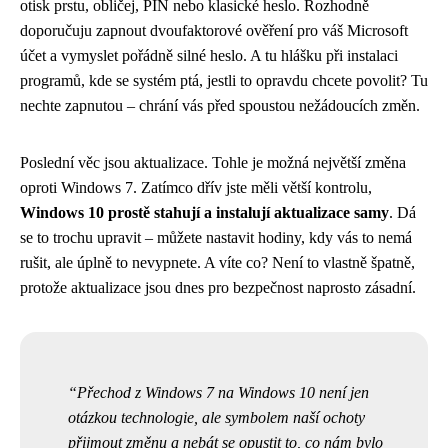
otisk prstu, obličej, PIN nebo klasické heslo. Rozhodně
doporučuju zapnout dvoufaktorové ověření pro váš Microsoft
účet a vymyslet pořádně silné heslo. A tu hlášku při instalaci
programů, kde se systém ptá, jestli to opravdu chcete povolit? Tu
nechte zapnutou – chrání vás před spoustou nežádoucích změn.
Poslední věc jsou aktualizace. Tohle je možná největší změna
oproti Windows 7. Zatímco dřív jste měli větší kontrolu,
Windows 10 prostě stahují a instalují aktualizace samy
. Dá
se to trochu upravit – můžete nastavit hodiny, kdy vás to nemá
rušit, ale úplně to nevypnete. A víte co? Není to vlastně špatně,
protože aktualizace jsou dnes pro bezpečnost naprosto zásadní.
Přechod z Windows 7 na Windows 10 není jen
otázkou technologie, ale symbolem naší ochoty
přijmout změnu a nebát se opustit to, co nám bylo