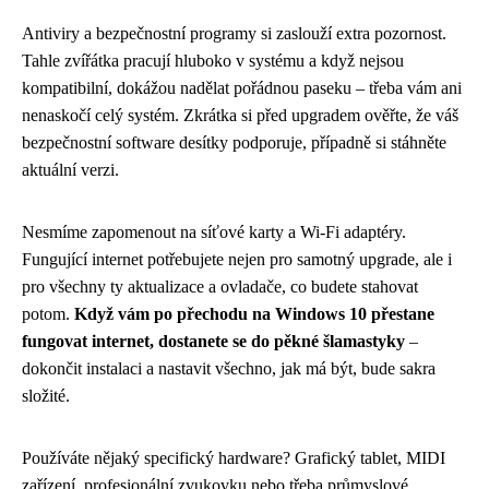
Antiviry a bezpečnostní programy si zaslouží extra pozornost.
Tahle zvířátka pracují hluboko v systému a když nejsou
kompatibilní, dokážou nadělat pořádnou paseku – třeba vám ani
nenaskočí celý systém. Zkrátka si před upgradem ověřte, že váš
bezpečnostní software desítky podporuje, případně si stáhněte
aktuální verzi.
Nesmíme zapomenout na síťové karty a Wi-Fi adaptéry.
Fungující internet potřebujete nejen pro samotný upgrade, ale i
pro všechny ty aktualizace a ovladače, co budete stahovat
potom.
Když vám po přechodu na Windows 10 přestane
fungovat internet, dostanete se do pěkné šlamastyky
–
dokončit instalaci a nastavit všechno, jak má být, bude sakra
složité.
Používáte nějaký specifický hardware? Grafický tablet, MIDI
zařízení, profesionální zvukovku nebo třeba průmyslové