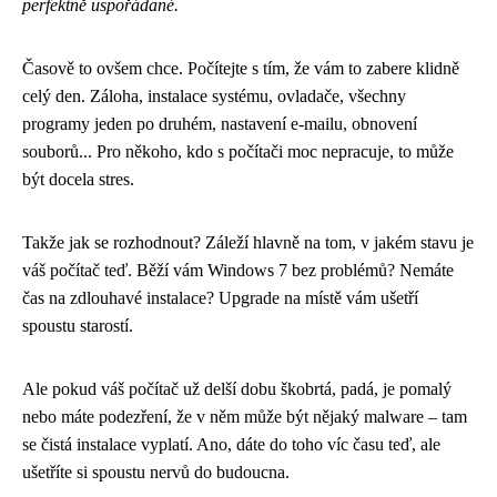
perfektně uspořádané.
Časově to ovšem chce. Počítejte s tím, že vám to zabere klidně
celý den. Záloha, instalace systému, ovladače, všechny
programy jeden po druhém, nastavení e-mailu, obnovení
souborů... Pro někoho, kdo s počítači moc nepracuje, to může
být docela stres.
Takže jak se rozhodnout? Záleží hlavně na tom, v jakém stavu je
váš počítač teď. Běží vám Windows 7 bez problémů? Nemáte
čas na zdlouhavé instalace? Upgrade na místě vám ušetří
spoustu starostí.
Ale pokud váš počítač už delší dobu škobrtá, padá, je pomalý
nebo máte podezření, že v něm může být nějaký malware – tam
se čistá instalace vyplatí. Ano, dáte do toho víc času teď, ale
ušetříte si spoustu nervů do budoucna.