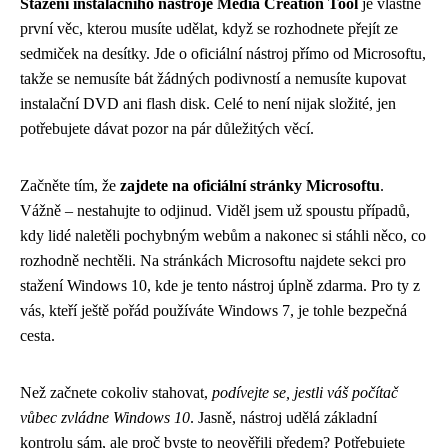
Stažení instalačního nástroje Media Creation Tool
je vlastně
první věc, kterou musíte udělat, když se rozhodnete přejít ze
sedmiček na desítky. Jde o oficiální nástroj přímo od Microsoftu,
takže se nemusíte bát žádných podivností a nemusíte kupovat
instalační DVD ani flash disk. Celé to není nijak složité, jen
potřebujete dávat pozor na pár důležitých věcí.
Začněte tím, že
zajdete na oficiální stránky Microsoftu
.
Vážně – nestahujte to odjinud. Viděl jsem už spoustu případů,
kdy lidé naletěli pochybným webům a nakonec si stáhli něco, co
rozhodně nechtěli. Na stránkách Microsoftu najdete sekci pro
stažení Windows 10, kde je tento nástroj úplně zdarma. Pro ty z
vás, kteří ještě pořád používáte Windows 7, je tohle bezpečná
cesta.
Než začnete cokoliv stahovat,
podívejte se, jestli váš počítač
vůbec zvládne Windows 10
. Jasně, nástroj udělá základní
kontrolu sám, ale proč byste to neověřili předem? Potřebujete