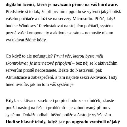
digitální licenci, která je navázaná přímo na váš hardware
.
Představte si to tak, že při prvním upgradu se vytvoří jakýsi otisk
vašeho počítače a uloží se na servery Microsoftu. Příště, když
budete Windows 10 reinstalovat na stejném počítači, systém
pozná vaše komponenty a aktivuje se sám – nemusíte nikam
vyťukávat žádné kódy.
Co když to ale nefunguje?
První věc, kterou byste měli
zkontrolovat, je internetové připojení
– bez něj se k aktivačním
serverům prostě nedostanete. Běžte do Nastavení, pak
Aktualizace a zabezpečení, a tam najdete sekci Aktivace. Tady
hned uvidíte, jak na tom váš systém je.
Když se aktivace zasekne i po přechodu ze sedmiček, zkuste
použít nástroj na řešení problémů – je zabudovaný přímo v
systému. Dokáže odhalit běžné potíže a často je vyřeší sám.
Hodí se hlavně tehdy, když jste po upgradu vyměnili nějaký