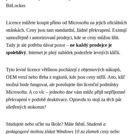
BitLocker.
Licence můžete koupit přímo od Microsoftu na jejich oficiálních
stránkách. Ceny jsou tam standardní, žádné překvapení. Existují
samozřejmě i autorizovaní prodejci, kde se ceny můžou lišit.
Tady je ale potřeba dávat pozor –
ne každý prodejce je
spolehlivý
. Internet je plný nabídek podezřele levných klíčů.
Tyto levné licence většinou pocházejí z objemových nákupů,
OEM verzí nebo třeba z regionů, kde jsou ceny nižší. Ano, klíč
možná bude fungovat, ale porušujete tím licenční podmínky
Microsoftu. A co víc – jednoho dne vám může přijít nepříjemné
překvapení v podobě deaktivace. Opravdu to stojí za těch pár
ušetřených stokorun?
Studujete nebo učíte na škole? Máte štěstí.
Studenti a
pedagogové mohou získat Windows 10 za zlomek ceny nebo