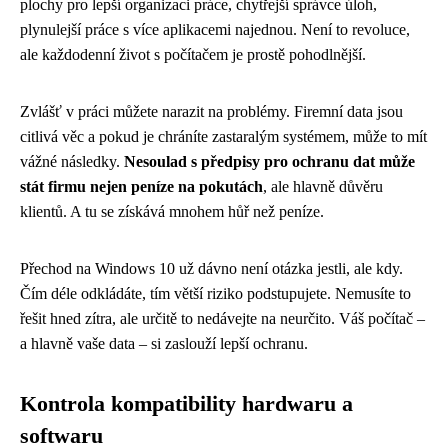
plochy pro lepší organizaci práce, chytřejší správce úloh,
plynulejší práce s více aplikacemi najednou. Není to revoluce,
ale každodenní život s počítačem je prostě pohodlnější.
Zvlášť v práci můžete narazit na problémy. Firemní data jsou
citlivá věc a pokud je chráníte zastaralým systémem, může to mít
vážné následky.
Nesoulad s předpisy pro ochranu dat může
stát firmu nejen peníze na pokutách
, ale hlavně důvěru
klientů. A tu se získává mnohem hůř než peníze.
Přechod na Windows 10 už dávno není otázka jestli, ale kdy.
Čím déle odkládáte, tím větší riziko podstupujete. Nemusíte to
řešit hned zítra, ale určitě to nedávejte na neurčito. Váš počítač –
a hlavně vaše data – si zaslouží lepší ochranu.
Kontrola kompatibility hardwaru a
softwaru