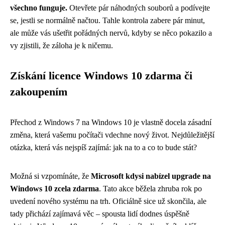
všechno funguje.
Otevřete pár náhodných souborů a podívejte
se, jestli se normálně načtou. Tahle kontrola zabere pár minut,
ale může vás ušetřit pořádných nervů, kdyby se něco pokazilo a
vy zjistili, že záloha je k ničemu.
Získání licence Windows 10 zdarma či
zakoupením
Přechod z Windows 7 na Windows 10 je vlastně docela zásadní
změna, která vašemu počítači vdechne nový život. Nejdůležitější
otázka, která vás nejspíš zajímá: jak na to a co to bude stát?
Možná si vzpomínáte, že
Microsoft kdysi nabízel upgrade na
Windows 10 zcela zdarma
. Tato akce běžela zhruba rok po
uvedení nového systému na trh. Oficiálně sice už skončila, ale
tady přichází zajímavá věc – spousta lidí dodnes úspěšně