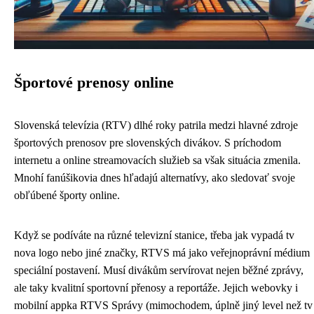
Športové prenosy online
Slovenská televízia (RTV) dlhé roky patrila medzi hlavné zdroje
športových prenosov pre slovenských divákov. S príchodom
internetu a online streamovacích služieb sa však situácia zmenila.
Mnohí fanúšikovia dnes hľadajú alternatívy, ako sledovať svoje
obľúbené športy online.
Když se podíváte na různé televizní stanice, třeba jak vypadá tv
nova logo nebo jiné značky, RTVS má jako veřejnoprávní médium
speciální postavení. Musí divákům servírovat nejen běžné zprávy,
ale taky kvalitní sportovní přenosy a reportáže. Jejich webovky i
mobilní appka RTVS Správy (mimochodem, úplně jiný level než tv