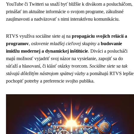
YouTube či Twitteri sa snaží byť bližšie k divákom a poslucháčom,
prinášať im aktuálne informácie o svojom programe, zákulisné
zaujímavosti a nadväzovať s nimi interaktívnu komunikáciu.
RTVS využíva sociálne siete aj na
propagáciu svojich relácií a
programov
,
oslovenie mladšej cieľovej skupiny
a
budovanie
imidžu modernej a dynamickej inštitúcie
. Diváci a poslucháči
majú možnosť vyjadriť svoj názor na vysielanie, zapojiť sa do
súťaží a hlasovaní, či klásť otázky tvorcom.
Sociálne siete sa tak
stávajú dôležitým nástrojom spätnej väzby
a pomáhajú RTVS lepšie
pochopiť potreby a preferencie svojho publika.