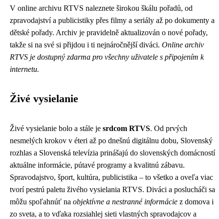
V online archivu RTVS naleznete širokou škálu pořadů, od
zpravodajství a publicistiky přes filmy a seriály až po dokumenty a
dětské pořady. Archiv je pravidelně aktualizován o nové pořady,
takže si na své si přijdou i ti nejnáročnější diváci.
Online archiv
RTVS je dostupný zdarma pro všechny uživatele s připojením k
internetu.
Živé vysielanie
Živé vysielanie bolo a stále je
srdcom RTVS
. Od prvých
nesmelých krokov v éteri až po dnešnú digitálnu dobu, Slovenský
rozhlas a Slovenská televízia prinášajú do slovenských domácností
aktuálne informácie, pútavé programy a kvalitnú zábavu.
Spravodajstvo, šport, kultúra, publicistika – to všetko a oveľa viac
tvorí pestrú paletu živého vysielania RTVS. Diváci a poslucháči sa
môžu spoľahnúť na
objektívne a nestranné informácie
z domova i
zo sveta, a to vďaka rozsiahlej sieti vlastných spravodajcov a