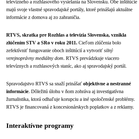
televízneho a rozhlasového vysielania na Slovensku. Obe inštitúcie
majú svoje vlastné spravodajské portály, ktoré prinášajú aktuálne
informácie z domova aj zo zahraničia.
RTVS, skratka pre Rozhlas a televízia Slovenska, vznikla
zlúčením STV a SRo v roku 2011.
Cieľom zlúčenia bolo
zefektívniť fungovanie oboch inštitúcií a vytvoriť
silný
verejnoprávny mediálny dom
. RTVS prevádzkuje viacero
televíznych a rozhlasových staníc, ako aj spravodajský portál.
Spravodajstvo RTVS sa snaží prinášať
objektívne a nestranné
informácie
. Dôležitú úlohu v ňom zohráva aj investigatívna
žurnalistika, ktorá odhaľuje korupciu a iné spoločenské problémy.
RTVS je financovaná z koncesionárskych poplatkov a z reklamy.
Interaktívne programy