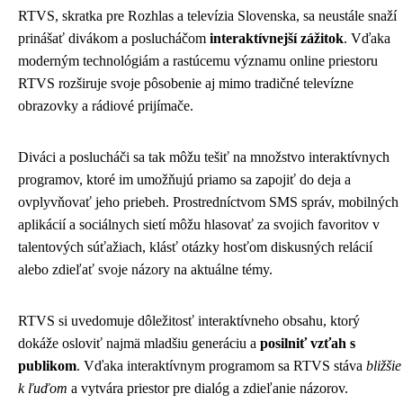
RTVS, skratka pre Rozhlas a televízia Slovenska, sa neustále snaží
prinášať divákom a poslucháčom
interaktívnejší zážitok
. Vďaka
moderným technológiám a rastúcemu významu online priestoru
RTVS rozširuje svoje pôsobenie aj mimo tradičné televízne
obrazovky a rádiové prijímače.
Diváci a poslucháči sa tak môžu tešiť na množstvo interaktívnych
programov, ktoré im umožňujú priamo sa zapojiť do deja a
ovplyvňovať jeho priebeh. Prostredníctvom SMS správ, mobilných
aplikácií a sociálnych sietí môžu hlasovať za svojich favoritov v
talentových súťažiach, klásť otázky hosťom diskusných relácií
alebo zdieľať svoje názory na aktuálne témy.
RTVS si uvedomuje dôležitosť interaktívneho obsahu, ktorý
dokáže osloviť najmä mladšiu generáciu a
posilniť vzťah s
publikom
. Vďaka interaktívnym programom sa RTVS stáva
bližšie
k ľuďom
a vytvára priestor pre dialóg a zdieľanie názorov.