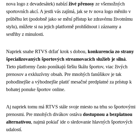
nova logo z devadesátek) nabízí
živé přenosy
ze všemožných
sportovních akcí. A jestli vás zajímá, jak se tv nova logo měnilo v
průběhu let (podobně jako se mění
přístup ke zdravému životnímu
stylu
), můžete si na jejich platformě prohlídnout i záznamy a
sestřihy z minulosti.
Napriek snahe RTVS držať krok s dobou,
konkurencia zo strany
špecializovaných športových streamovacích služieb je silná
.
Tieto platformy často ponúkajú širšiu škálu športov, viac živých
prenosov a exkluzívny obsah. Pre mnohých fanúšikov je tak
pohodlnejšie a výhodnejšie platiť mesačné predplatné za prístup k
bohatej ponuke športov online.
Aj napriek tomu má RTVS stále svoje miesto na trhu so športovými
prenosmi. Pre mnohých divákov ostáva
dostupnou a bezplatnou
alternatívou
, najmä pokiaľ ide o sledovanie hlavných športových
udalostí.