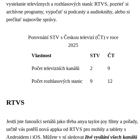
vysielanie televíznych a rozhlasových staníc RTVS, pozrieť si
archívne programy, vypočuť si podcasty a audioknihy, alebo si
prečítať najnovšie správy.
Porovnání STV s Českou televizí (ČT) v roce
2025
Vlastnost
STV
ČT
Počet televizních kanálů
2
9
Počet rozhlasových stanic
9
12
RTVS
Jestli jste fanoušci seriálů jako třeba anya taylor-joy filmy a pořady,
určitě vás potěší nová appka od RTVS pro mobily a tablety s
Androidem i iOS. Můžete v ní sledovat
živé vysílání všech kanálů