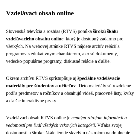
Vzdelávací obsah online
Slovenská televízia a rozhlas (RTVS) ponúka
širokú škálu
vzdelávacieho obsahu online
, ktorý je dostupný zadarmo pre
všetkých. Na webovej stránke RTVS nájdete archív relácií a
programov s edukatívnym charakterom, ako sú dokumenty,
vedecko-populárne programy, diskusné relácie a ďalšie.
Okrem archívu RTVS sprístupňuje aj
špeciálne vzdelávacie
materiály pre študentov a učiteľov
. Tieto materiály sú rozdelené
podľa predmetov a ročníkov a obsahujú videá, pracovné listy, kvízy
a ďalšie interaktívne prvky.
Vzdelávací obsah RTVS online je
cenným zdrojom informácií a
vedomostí pre ľudí všetkých vekových kategórií
. Vďaka svojej
dostupnosti a širokej škále tém je skvelým nástrojom na doplnenie