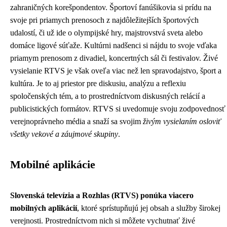
zahraničných korešpondentov. Športoví fanúšikovia si prídu na
svoje pri priamych prenosoch z najdôležitejších športových
udalostí, či už ide o olympijské hry, majstrovstvá sveta alebo
domáce ligové súťaže. Kultúrni nadšenci si nájdu to svoje vďaka
priamym prenosom z divadiel, koncertných sál či festivalov. Živé
vysielanie RTVS je však oveľa viac než len spravodajstvo, šport a
kultúra. Je to aj priestor pre diskusiu, analýzu a reflexiu
spoločenských tém, a to prostredníctvom diskusných relácií a
publicistických formátov. RTVS si uvedomuje svoju zodpovednosť
verejnoprávneho média a snaží sa svojim
živým vysielaním osloviť
všetky vekové a záujmové skupiny
.
Mobilné aplikácie
Slovenská televízia a Rozhlas (RTVS) ponúka viacero
mobilných aplikácií
, ktoré sprístupňujú jej obsah a služby širokej
verejnosti. Prostredníctvom nich si môžete vychutnať živé