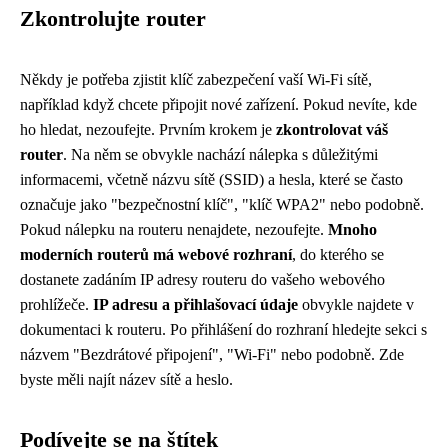
Zkontrolujte router
Někdy je potřeba zjistit klíč zabezpečení vaší Wi-Fi sítě,
například když chcete připojit nové zařízení. Pokud nevíte, kde
ho hledat, nezoufejte. Prvním krokem je
zkontrolovat váš
router
. Na něm se obvykle nachází nálepka s důležitými
informacemi, včetně názvu sítě (SSID) a hesla, které se často
označuje jako "bezpečnostní klíč", "klíč WPA2" nebo podobně.
Pokud nálepku na routeru nenajdete, nezoufejte.
Mnoho
moderních routerů má webové rozhraní
, do kterého se
dostanete zadáním IP adresy routeru do vašeho webového
prohlížeče.
IP adresu a přihlašovací údaje
obvykle najdete v
dokumentaci k routeru. Po přihlášení do rozhraní hledejte sekci s
názvem "Bezdrátové připojení", "Wi-Fi" nebo podobně. Zde
byste měli najít název sítě a heslo.
Podívejte se na štítek