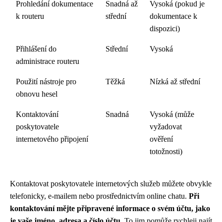
Prohledání dokumentace
Snadná až
Vysoká (pokud je
k routeru
střední
dokumentace k
dispozici)
Přihlášení do
Střední
Vysoká
administrace routeru
Použití nástroje pro
Těžká
Nízká až střední
obnovu hesel
Kontaktování
Snadná
Vysoká (může
poskytovatele
vyžadovat
internetového připojení
ověření
totožnosti)
Kontaktovat poskytovatele internetových služeb můžete obvykle
telefonicky, e-mailem nebo prostřednictvím online chatu.
Při
kontaktování mějte připravené informace o svém účtu, jako
je vaše jméno, adresa a číslo účtu.
To jim pomůže rychleji najít