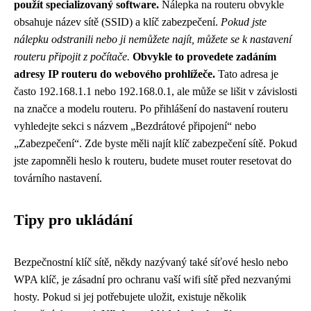
použít specializovaný software.
Nálepka na routeru obvykle
obsahuje název sítě (SSID) a klíč zabezpečení.
Pokud jste
nálepku odstranili nebo ji nemůžete najít, můžete se k nastavení
routeru připojit z počítače.
Obvykle to provedete zadáním
adresy IP routeru do webového prohlížeče.
Tato adresa je
často 192.168.1.1 nebo 192.168.0.1, ale může se lišit v závislosti
na značce a modelu routeru. Po přihlášení do nastavení routeru
vyhledejte sekci s názvem „Bezdrátové připojení“ nebo
„Zabezpečení“. Zde byste měli najít klíč zabezpečení sítě. Pokud
jste zapomněli heslo k routeru, budete muset router resetovat do
továrního nastavení.
Tipy pro ukládání
Bezpečnostní klíč sítě, někdy nazývaný také síťové heslo nebo
WPA klíč, je zásadní pro ochranu vaší wifi sítě před nezvanými
hosty. Pokud si jej potřebujete uložit, existuje několik