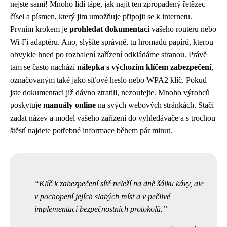
nejste sami! Mnoho lidí tápe, jak najít ten zpropadený řetězec
čísel a písmen, který jim umožňuje připojit se k internetu.
Prvním krokem je
prohledat dokumentaci
vašeho routeru nebo
Wi-Fi adaptéru. Ano, slyšíte správně, tu hromadu papírů, kterou
obvykle hned po rozbalení zařízení odkládáme stranou. Právě
tam se často nachází
nálepka s výchozím klíčem zabezpečení
,
označovaným také jako síťové heslo nebo WPA2 klíč. Pokud
jste dokumentaci již dávno ztratili, nezoufejte. Mnoho výrobců
poskytuje
manuály online
na svých webových stránkách. Stačí
zadat název a model vašeho zařízení do vyhledávače a s trochou
štěstí najdete potřebné informace během pár minut.
Klíč k zabezpečení sítě neleží na dně šálku kávy, ale
v pochopení jejích slabých míst a v pečlivé
implementaci bezpečnostních protokolů.