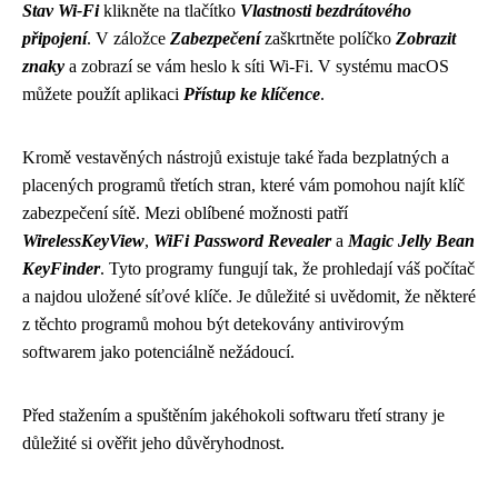
Stav Wi-Fi
klikněte na tlačítko
Vlastnosti bezdrátového
připojení
. V záložce
Zabezpečení
zaškrtněte políčko
Zobrazit
znaky
a zobrazí se vám heslo k síti Wi-Fi. V systému macOS
můžete použít aplikaci
Přístup ke klíčence
.
Kromě vestavěných nástrojů existuje také řada bezplatných a
placených programů třetích stran, které vám pomohou najít klíč
zabezpečení sítě. Mezi oblíbené možnosti patří
WirelessKeyView
,
WiFi Password Revealer
a
Magic Jelly Bean
KeyFinder
. Tyto programy fungují tak, že prohledají váš počítač
a najdou uložené síťové klíče. Je důležité si uvědomit, že některé
z těchto programů mohou být detekovány antivirovým
softwarem jako potenciálně nežádoucí.
Před stažením a spuštěním jakéhokoli softwaru třetí strany je
důležité si ověřit jeho důvěryhodnost.