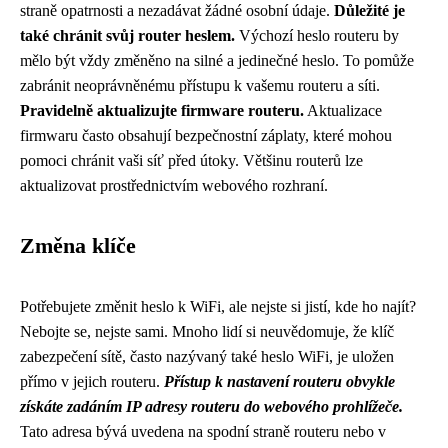
straně opatrnosti a nezadávat žádné osobní údaje.
Důležité je
také chránit svůj router heslem.
Výchozí heslo routeru by
mělo být vždy změněno na silné a jedinečné heslo. To pomůže
zabránit neoprávněnému přístupu k vašemu routeru a síti.
Pravidelně aktualizujte firmware routeru.
Aktualizace
firmwaru často obsahují bezpečnostní záplaty, které mohou
pomoci chránit vaši síť před útoky. Většinu routerů lze
aktualizovat prostřednictvím webového rozhraní.
Změna klíče
Potřebujete změnit heslo k WiFi, ale nejste si jistí, kde ho najít?
Nebojte se, nejste sami. Mnoho lidí si neuvědomuje, že klíč
zabezpečení sítě, často nazývaný také heslo WiFi, je uložen
přímo v jejich routeru.
Přístup k nastavení routeru obvykle
získáte zadáním IP adresy routeru do webového prohlížeče.
Tato adresa bývá uvedena na spodní straně routeru nebo v