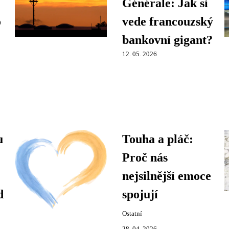
Générale: Jak si
o
vede francouzský
bankovní gigant?
12. 05. 2026
u
Touha a pláč:
Proč nás
nejsilnější emoce
d
spojují
Ostatní