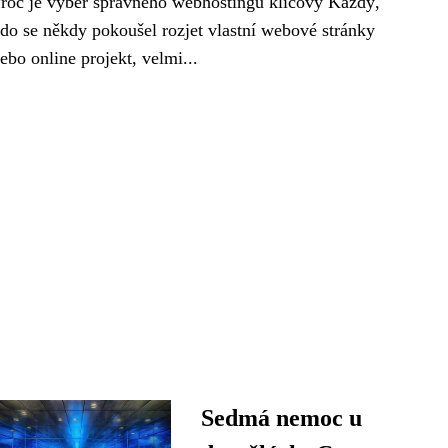
roč je výběr správného webhostingu klíčový Každý,
do se někdy pokoušel rozjet vlastní webové stránky
ebo online projekt, velmi...
Sedmá nemoc u