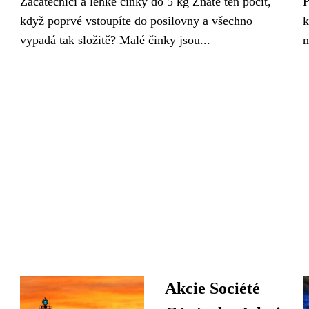
Začátečníci a lehké činky do 5 kg Znáte ten pocit,
P
když poprvé vstoupíte do posilovny a všechno
k
vypadá tak složitě? Malé činky jsou...
n
:
Akcie Société