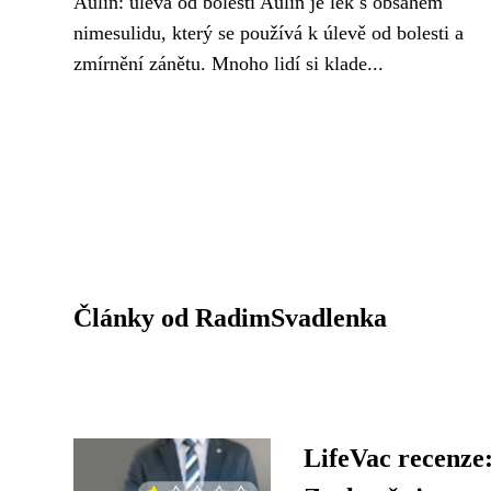
Aulin: úleva od bolesti Aulin je lék s obsahem
nimesulidu, který se používá k úlevě od bolesti a
zmírnění zánětu. Mnoho lidí si klade...
Články od RadimSvadlenka
LifeVac recenze