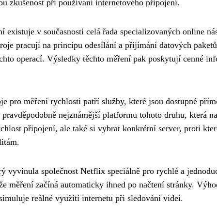
ou zkušenost při používání internetového připojení.
ní existuje v současnosti celá řada specializovaných online ná
ástroje pracují na principu odesílání a přijímání datových pak
to operací. Výsledky těchto měření pak poskytují cenné infor
oje pro měření rychlosti patří služby, které jsou dostupné pří
 pravděpodobně nejznámější platformu tohoto druhu, která nabí
chlost připojení, ale také si vybrat konkrétní server, proti k
litám.
erý vyvinula společnost Netflix speciálně pro rychlé a jednodu
e měření začíná automaticky ihned po načtení stránky. Výhodo
uluje reálné využití internetu při sledování videí.