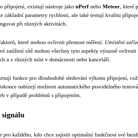
o připojení, existují nástroje jako
nPerf
nebo
Meteor
, které
 základní parametry rychlosti, ale také testují kvalitu připoj
ngovat při různých aktivitách.
 faktorů, které mohou ovlivnit přesnost měření.
Umístění zaříz
ové zatížení sítě mohou všechny tyto aspekty výrazně ovlivnit
h a z různých míst v domácnosti nebo kanceláři.
ahrnují funkce pro dlouhodobé sledování výkonu připojení, co
dokonce nabízejí možnost automatického pravidelného testová
eb v případě problémů s připojením.
 signálu
 pro každého, kdo chce zajistit optimální funkčnost své bezdr