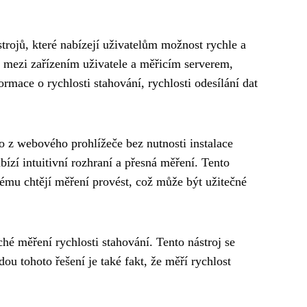
strojů, které nabízejí uživatelům možnost rychle a
etů mezi zařízením uživatele a měřicím serverem,
mace o rychlosti stahování, rychlosti odesílání dat
mo z webového prohlížeče bez nutnosti instalace
zí intuitivní rozhraní a přesná měření. Tento
terému chtějí měření provést, což může být užitečné
ché měření rychlosti stahování. Tento nástroj se
u tohoto řešení je také fakt, že měří rychlost