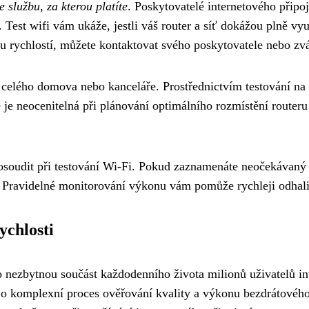
e službu, za kterou platíte
. Poskytovatelé internetového připoje
 Test wifi vám ukáže, jestli váš router a síť dokážou plně vy
ou rychlostí, můžete kontaktovat svého poskytovatele nebo zv
ytí celého domova nebo kanceláře. Prostřednictvím testování 
 je neocenitelná při plánování optimálního rozmístění routeru
posoudit při testování Wi-Fi. Pokud zaznamenáte neočekávaný 
 Pravidelné monitorování výkonu vám pomůže rychleji odhalit
ychlosti
 nezbytnou součást každodenního života milionů uživatelů in
ě o komplexní proces ověřování kvality a výkonu bezdrátového