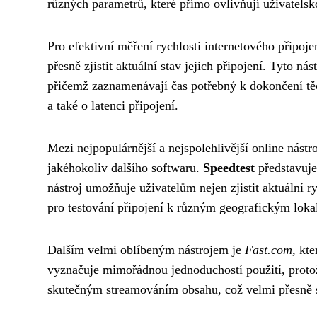
různých parametrů, které přímo ovlivňují uživatelsk
Pro efektivní měření rychlosti internetového připoje
přesně zjistit aktuální stav jejich připojení. Tyto n
přičemž zaznamenávají čas potřebný k dokončení těch
a také o latenci připojení.
Mezi nejpopulárnější a nejspolehlivější online nástr
jakéhokoliv dalšího softwaru.
Speedtest
představuje
nástroj umožňuje uživatelům nejen zjistit aktuální ry
pro testování připojení k různým geografickým loka
Dalším velmi oblíbeným nástrojem je
Fast.com
, kt
vyznačuje mimořádnou jednoduchostí použití, protož
skutečným streamováním obsahu, což velmi přesně sim