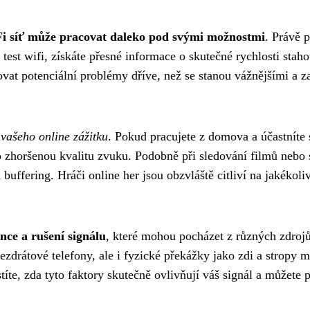
i síť může pracovat daleko pod svými možnostmi
. Právě p
est wifi, získáte přesné informace o skutečné rychlosti stahov
ovat potenciální problémy dříve, než se stanou vážnějšími a 
 vašeho online zážitku
. Pokud pracujete z domova a účastníte 
zhoršenou kvalitu zvuku. Podobně při sledování filmů nebo s
a buffering. Hráči online her jsou obzvláště citliví na jakéko
ence a rušení signálu
, které mohou pocházet z různých zdrojů
ezdrátové telefony, ale i fyzické překážky jako zdi a stropy
íte, zda tyto faktory skutečně ovlivňují váš signál a můžete p