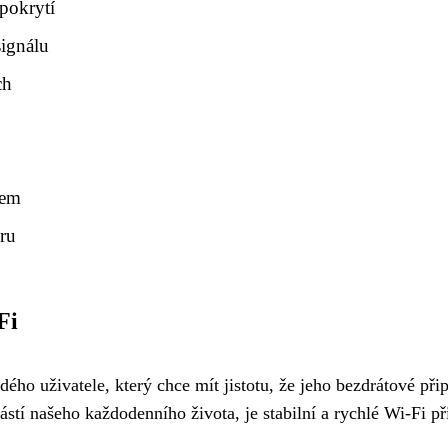
 pokrytí
signálu
ch
lem
eru
Fi
dého uživatele, který chce mít jistotu, že jeho bezdrátové př
stí našeho každodenního života, je stabilní a rychlé Wi-Fi př