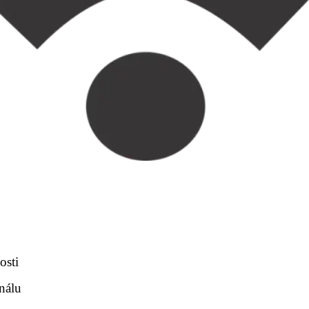
osti
gnálu