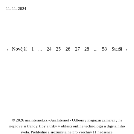
11. 11. 2024
← Novější
1
...
24
25
26
27
28
...
58
Starší →
© 2026 aaainternet.cz - AaaInternet - Odborný magazín zaměřený na
nejnovější trendy, tipy a triky v oblasti online technologií a digitálního
světa. Přehledně a srozumitelně pro všechny IT nadšence.