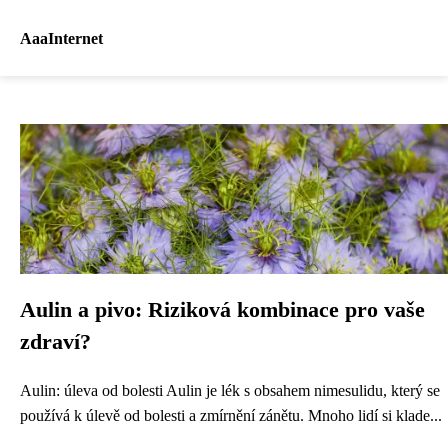
AaaInternet
Aulin a pivo: Riziková kombinace pro vaše
zdraví?
Aulin: úleva od bolesti Aulin je lék s obsahem nimesulidu, který se
používá k úlevě od bolesti a zmírnění zánětu. Mnoho lidí si klade...