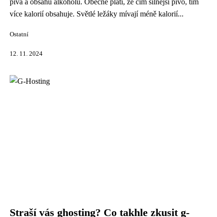
piva a obsahu alkoholu. Obecně platí, že čím silnější pivo, tím
více kalorií obsahuje. Světlé ležáky mívají méně kalorií...
Ostatní
12. 11. 2024
Straší vás ghosting? Co takhle zkusit g-